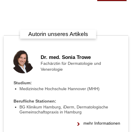
b
e
n
v
e
Autorin unseres Artikels
r
u
r
s
Dr. med. Sonia Trowe
a
Fachärztin für Dermatologie und
c
Venerologie
h
e
n
Studium:
?
Medizinische Hochschule Hannover (MHH)
W
Berufliche Stationen:
a
BG Klinikum Hamburg, iDerm, Dermatologische
s
Gemeinschaftspraxis in Hamburg
h
i
mehr Informationen
l