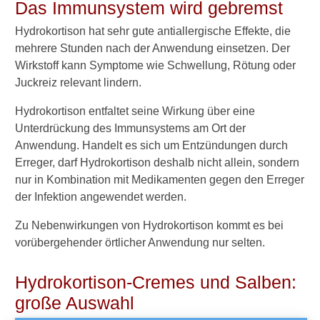
Das Immunsystem wird gebremst
W
i
Hydrokortison hat sehr gute antiallergische Effekte, die
e
mehrere Stunden nach der Anwendung einsetzen. Der
w
Wirkstoff kann Symptome wie Schwellung, Rötung oder
i
r
Juckreiz relevant lindern.
k
t
Hydrokortison entfaltet seine Wirkung über eine
H
Unterdrückung des Immunsystems am Ort der
y
Anwendung. Handelt es sich um Entzündungen durch
d
Erreger, darf Hydrokortison deshalb nicht allein, sondern
r
nur in Kombination mit Medikamenten gegen den Erreger
o
c
der Infektion angewendet werden.
o
r
Zu Nebenwirkungen von Hydrokortison kommt es bei
t
vorübergehender örtlicher Anwendung nur selten.
i
s
Hydrokortison-Cremes und Salben:
o
n
große Auswahl
-