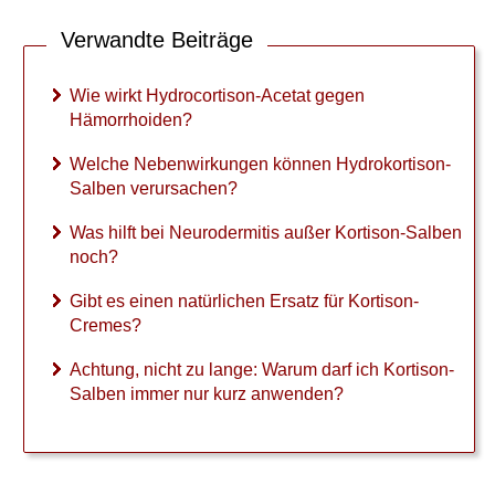
?
Verwandte Beiträge
W
e
Wie wirkt Hydrocortison-Acetat gegen
l
Hämorrhoiden?
c
h
Welche Nebenwirkungen können Hydrokortison-
e
Salben verursachen?
N
e
Was hilft bei Neurodermitis außer Kortison-Salben
b
noch?
e
n
Gibt es einen natürlichen Ersatz für Kortison-
w
Cremes?
i
r
Achtung, nicht zu lange: Warum darf ich Kortison-
k
u
Salben immer nur kurz anwenden?
n
g
e
n