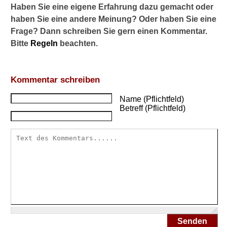
k
Haben Sie eine eigene Erfahrung dazu gemacht oder
ö
haben Sie eine andere Meinung? Oder haben Sie eine
n
Frage? Dann schreiben Sie gern einen Kommentar.
n
Bitte
Regeln
beachten.
e
n
H
y
Kommentar schreiben
d
r
Name (Pflichtfeld)
o
Betreff (Pflichtfeld)
k
o
r
t
i
s
o
n
-
S
a
Senden
l