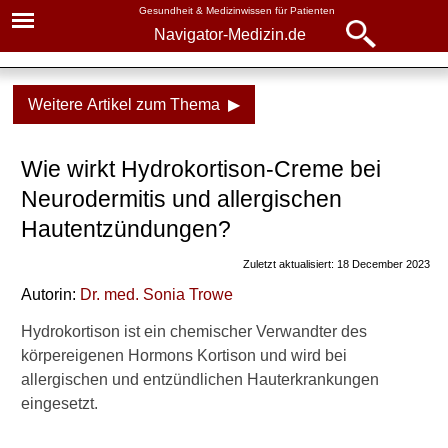
Gesundheit & Medizinwissen für Patienten
Navigator-Medizin.de
Navigator-
Navigator-Medizin.de
Medizin.de
Weitere Artikel zum Thema ▶
▾
► News
Medikamente
Wie wirkt Hydrokortison-Creme bei
► Krankheiten
Hydrokortison
Neurodermitis und allergischen
► Diagnostik & Laborwerte
Wirkung bei Neurodermitis
Hautentzündungen?
und Allergien
Zuletzt aktualisiert: 18 December 2023
► Therapieverfahren
Wirkung gegen
Autorin:
Dr
. med.
Sonia Trowe
Hämorrhoiden
► Medikamente
Hydrokortison ist ein chemischer Verwandter des
Nebenwirkungen
körpereigenen Hormons Kortison und wird bei
► Gesundheitsthemen
allergischen und entzündlichen Hauterkrankungen
eingesetzt.
Verwandte Beiträge