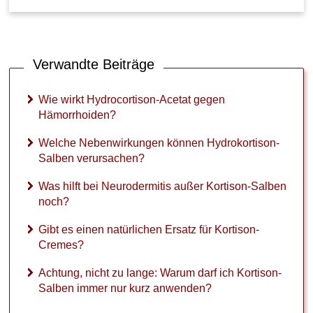
f
t
b
e
Verwandte Beiträge
i
N
e
Wie wirkt Hydrocortison-Acetat gegen
u
Hämorrhoiden?
r
o
Welche Nebenwirkungen können Hydrokortison-
d
Salben verursachen?
e
r
Was hilft bei Neurodermitis außer Kortison-Salben
m
noch?
i
t
Gibt es einen natürlichen Ersatz für Kortison-
i
s
Cremes?
a
u
Achtung, nicht zu lange: Warum darf ich Kortison-
ß
Salben immer nur kurz anwenden?
e