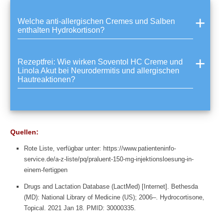
A
c
Welche anti-allergischen Cremes und Salben
e
enthalten Hydrokortison?
t
a
t
g
Rezeptfrei: Wie wirken Soventol HC Creme und
e
Linola Akut bei Neurodermitis und allergischen
Hautreaktionen?
g
e
n
H
ä
m
Quellen:
o
r
Rote Liste, verfügbar unter: https://www.patienteninfo-
r
service.de/a-z-liste/pq/praluent-150-mg-injektionsloesung-in-
h
einem-fertigpen
o
Drugs and Lactation Database (LactMed) [Internet]. Bethesda
i
d
(MD): National Library of Medicine (US); 2006–. Hydrocortisone,
e
Topical. 2021 Jan 18. PMID: 30000335.
n