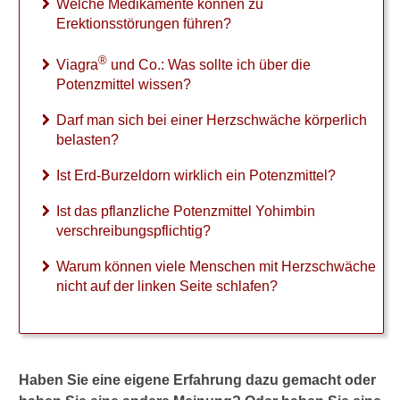
Welche Medikamente können zu
a
Erektionsstörungen führen?
g
r
®
a
Viagra
und Co.: Was sollte ich über die
®
Potenzmittel wissen?
u
n
Darf man sich bei einer Herzschwäche körperlich
d
belasten?
C
o
Ist Erd-Burzeldorn wirklich ein Potenzmittel?
.
:
Ist das pflanzliche Potenzmittel Yohimbin
W
verschreibungspflichtig?
a
s
Warum können viele Menschen mit Herzschwäche
s
nicht auf der linken Seite schlafen?
o
l
l
t
e
Haben Sie eine eigene Erfahrung dazu gemacht oder
i