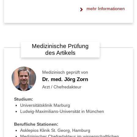
i
c
mehr Informationen
h
b
e
l
a
s
Medizinische Prüfung
t
des Artikels
e
n
?
Medizinisch geprüft von
Dr. med. Jörg Zorn
I
s
Arzt / Chefredakteur
t
E
Studium:
r
Universitätsklinik Marburg
d
Ludwig-Maximilians-Universität in München
-
B
Berufliche Stationen:
u
Asklepios Klinik St. Georg, Hamburg
r
Medizinischer Chefredakteur im wissenschaftlichen