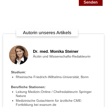
n
Senden
e
r
H
e
r
z
Autorin unseres Artikels
s
c
h
w
Dr. med. Monika Steiner
ä
Ärztin und Wissenschafts-Redakteurin
c
h
e
Studium:
k
Rheinische Friedrich-Wilhelms-Universität, Bonn
ö
r
Berufliche Stationen:
p
Leitung Medizin-Online / Chefredakteurin Springer
e
Nature
r
Medizinische Gutachterin für ärztliche CME-
l
Fortbildung bei esanum.de