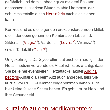
d
gefährlich und damit unbedingt zu meiden! Es kann
i
ansonsten zu starkem Blutdruckabfall kommen, der
k
schlimmstenfalls einen
Herzinfarkt
nach sich ziehen
a
kann.
m
e
Konkret sind es die folgenden erektionsfördernden Mittel,
n
die in der oben genannten Kombination tabu sind:
t
e
®
®
®
Sildenafil (
Viagra
), Vardenafil (
Levitra
, Vivanza
)
k
®
sowie Tadalafil (
Cialis
).
ö
n
Umgekehrt gilt: Da Glyceroltrinitrat auch ein häufig in der
n
e
Notfallmedizin verwendetes Mittel ist, ist es wichtig, dass
n
Sie bei einer eventuellen Herzattacke (akuter
Angina
z
pectoris
-Anfall o.ä.) beim Arzt auch angeben, falls Sie
u
kurz zuvor PDE 5-Hemmer eingenommen haben. Bitte
E
hier keine falsche Scheu haben. Es geht um Ihr Herz und
r
e
Ihre Gesundheit!
k
t
Kurzinfo zu den Medikamenten:
i