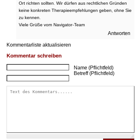
Ort richten sollten. Wir dürfen aus rechtlichen Gründen
s
keine konkreten Therapieempfehlungen geben, ohne Sie
s
zu kennen.
e
n
Viele Grüße vom Navigator-Team
?
Antworten
D
Kommentarliste aktualisieren
a
r
Kommentar schreiben
f
Name (Pflichtfeld)
m
Betreff (Pflichtfeld)
a
n
s
i
c
h
b
e
i
e
i