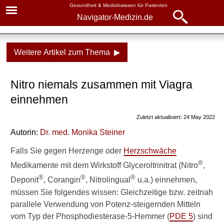
Gesundheit & Medizinwissen für Patienten
Navigator-Medizin.de
Navigator-
Navigator-Medizin.de
Medizin.de
Weitere Artikel zum Thema ▶
▾
► News
Medikamente
Nitro niemals zusammen mit Viagra
► Krankheiten
Glyceroltrinitrat
einnehmen
► Diagnostik & Laborwerte
Zuletzt aktualisiert: 24 May 2022
Verwandte Beiträge
Autorin:
Dr
. med.
Monika Steiner
► Therapieverfahren
W
Falls Sie gegen Herzenge oder
Herzschwäche
e
► Medikamente
®
Medikamente mit dem Wirkstoff Glyceroltrinitrat (Nitro
,
l
c
®
®
®
Deponit
, Corangin
, Nitrolingual
u.a.) einnehmen,
► Gesundheitsthemen
h
müssen Sie folgendes wissen: Gleichzeitige bzw. zeitnah
e
parallele Verwendung von Potenz-steigernden Mitteln
M
vom Typ der Phosphodiesterase-5-Hemmer (
PDE 5
) sind
e