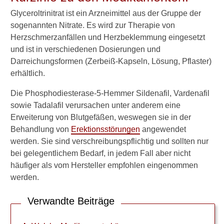
o
Glyceroltrinitrat ist ein Arzneimittel aus der Gruppe der
n
sogenannten Nitrate. Es wird zur Therapie von
s
Herzschmerzanfällen und Herzbeklemmung eingesetzt
s
t
und ist in verschiedenen Dosierungen und
ö
Darreichungsformen (Zerbeiß-Kapseln, Lösung, Pflaster)
r
erhältlich.
u
n
Die Phosphodiesterase-5-Hemmer Sildenafil, Vardenafil
g
sowie Tadalafil verursachen unter anderem eine
e
Erweiterung von Blutgefäßen, weswegen sie in der
n
f
Behandlung von
Erektionsstörungen
angewendet
ü
werden. Sie sind verschreibungspflichtig und sollten nur
h
bei gelegentlichem Bedarf, in jedem Fall aber nicht
r
häufiger als vom Hersteller empfohlen eingenommen
e
werden.
n
?
Verwandte Beiträge
V
i