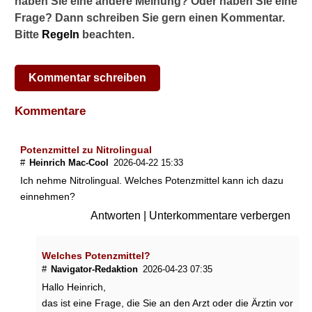
haben Sie eine andere Meinung? Oder haben Sie eine
c
Frage? Dann schreiben Sie gern einen Kommentar.
h
ü
Bitte
Regeln
beachten.
b
e
r
Kommentar schreiben
d
i
Kommentare
e
P
o
Potenzmittel zu Nitrolingual
t
#
Heinrich Mac-Cool
2026-04-22 15:33
e
Ich nehme Nitrolingual. Welches Potenzmittel kann ich dazu
n
einnehmen?
z
m
Antworten
|
Unterkommentare verbergen
i
t
t
Welches Potenzmittel?
e
#
Navigator-Redaktion
2026-04-23 07:35
l
Hallo Heinrich,
w
das ist eine Frage, die Sie an den Arzt oder die Ärztin vor
i