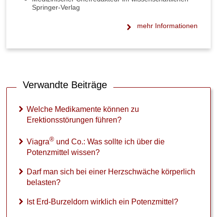
z
Springer-Verlag
e
l
mehr Informationen
d
o
r
n
w
i
Verwandte Beiträge
r
k
Welche Medikamente können zu
l
Erektionsstörungen führen?
i
c
®
h
Viagra
und Co.: Was sollte ich über die
e
Potenzmittel wissen?
i
n
Darf man sich bei einer Herzschwäche körperlich
P
belasten?
o
t
Ist Erd-Burzeldorn wirklich ein Potenzmittel?
e