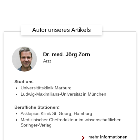
Unterschied T-Lymphozyten
und B-Lymphozyten
Blutplasma und Blutserum
Autor unseres Artikels
Bildung der Blutzellen
Lebensdauer der Blutzellen
Dr. med. Jörg Zorn
Stammzellen
Arzt
Hämoglobin
Studium:
Hämatokrit
Universitätsklinik Marburg
Ludwig-Maximilians-Universität in München
Berufliche Stationen:
Asklepios Klinik St. Georg, Hamburg
►
Medizinischer Chefredakteur im wissenschaftlichen
Krankheiten
Springer-Verlag
mehr Informationen