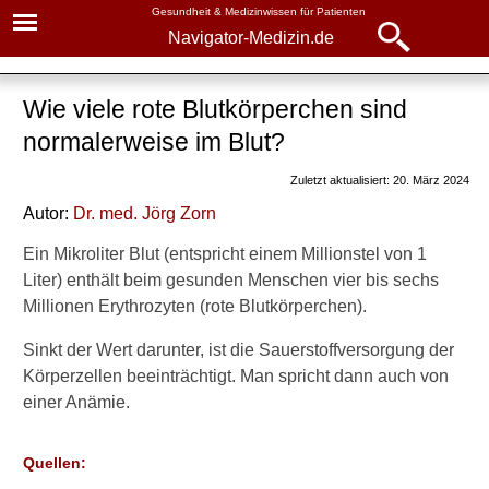
Gesundheit & Medizinwissen für Patienten
Navigator-Medizin.de
Navigator-
Navigator-Medizin.de
Medizin.de
Wie viele rote Blutkörperchen sind
▾
► News
normalerweise im Blut?
Gesundheitsthemen
► Krankheiten
Zuletzt aktualisiert: 20. März 2024
Blut und Blutzellen
Autor:
Dr. med.
Jörg Zorn
► Diagnostik & Laborwerte
Blut: Aufbau und Funktion
Ein Mikroliter Blut (entspricht einem Millionstel von 1
Liter) enthält beim gesunden Menschen vier bis sechs
Aufgabe
► Therapieverfahren
Millionen Erythrozyten (rote Blutkörperchen).
Bestandteile
► Medikamente
Sinkt der Wert darunter, ist die Sauerstoffversorgung der
rote Blutkörperchen
Körperzellen beeinträchtigt. Man spricht dann auch von
► Gesundheitsthemen
einer Anämie.
Aufgabe der roten
Blutkörperchen
Quellen:
Anzahl roter