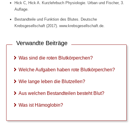
Hick C, Hick A. Kurzlehrbuch Physiologie. Urban und Fischer, 3.
Blutkörperchen
Auflage.
weiße Blutkörperchen
Bestandteile und Funktion des Blutes. Deutsche
Krebsgesellschaft (2017). www.krebsgesellschaft.de.
Aufgabe der weißen
Blutkörperchen
Verwandte Beiträge
Anzahl weißer
Blutkörperchen
Was sind die roten Blutkörperchen?
Arten weißer Blutkörperchen
Welche Aufgaben haben rote Blutkörperchen?
Blutplättchen
Wie lange leben die Blutzellen?
Aufgabe der Thrombozyten
Aus welchen Bestandteilen besteht Blut?
Anzahl Blutplättchen
Was ist Hämoglobin?
(Thrombozyten)
Lymphozyten