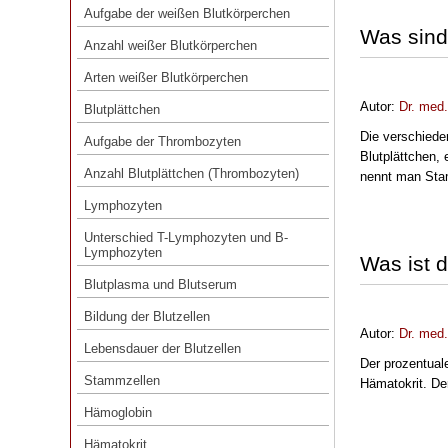
Aufgabe der weißen Blutkörperchen
Anzahl weißer Blutkörperchen
Was sind
Anzahl weißer Blutkörperchen
Arten weißer Blutkörperchen
Arten weißer Blutkörperchen
Blutplättchen
Autor:
Dr. med
Blutplättchen
Aufgabe der Thrombozyten
Die verschiede
Aufgabe der Thrombozyten
Blutplättchen, 
Anzahl Blutplättchen (Thrombozyten)
Anzahl Blutplättchen (Thrombozyten)
nennt man Sta
Lymphozyten
Lymphozyten
Unterschied T-Lymphozyten und B-
Lymphozyten
Unterschied T-Lymphozyten und B-
Lymphozyten
Was ist 
Blutplasma und Blutserum
Blutplasma und Blutserum
Bildung der Blutzellen
Bildung der Blutzellen
Lebensdauer der Blutzellen
Autor:
Dr. med
Lebensdauer der Blutzellen
Der prozentuale
Stammzellen
Stammzellen
Hämatokrit. De
Hämoglobin
Hämoglobin
Hämatokrit
Hämatokrit