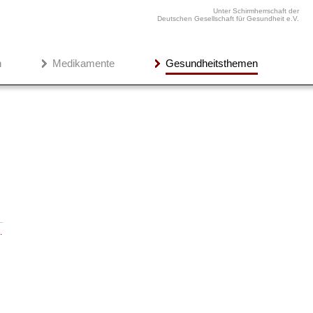
Unter Schirmherrschaft der
Deutschen Gesellschaft für Gesundheit e.V.
n
Medikamente
Gesundheitsthemen
…