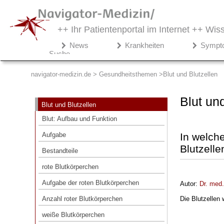
++ Ihr Patientenportal im Internet ++
Wiss
Navigator-
News
Krankheiten
Sympt
Medizin.de
Suche
▾
Gesundheitsthemen
navigator-medizin.de > Gesundheitsthemen
Blut und Blutzellen
Blut und Blutzellen
Blut un
Blut und Blutzellen
Blut: Aufbau und Funktion
Blut: Aufbau und Funktion
Aufgabe
Aufgabe
In welch
Bestandteile
Blutzelle
Bestandteile
rote Blutkörperchen
rote Blutkörperchen
Aufgabe der roten Blutkörperchen
Aufgabe der roten Blutkörperchen
Autor:
Dr. med
Anzahl roter Blutkörperchen
Anzahl roter Blutkörperchen
Die Blutzellen
weiße Blutkörperchen
weiße Blutkörperchen
Aufgabe der weißen Blutkörperchen