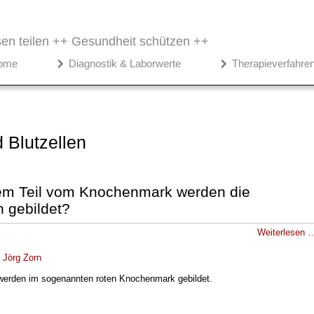
en teilen ++
Gesundheit schützen ++
ome
Diagnostik & Laborwerte
Therapieverfahre
d Blutzellen
em Teil vom Knochenmark werden die
n gebildet?
Weiterlesen 
.
Jörg Zorn
 werden im sogenannten roten Knochenmark gebildet.