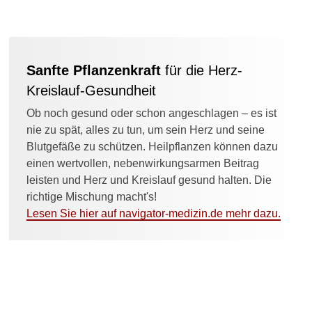
l
i
n
d
e
Sanfte Pflanzenkraft
für die Herz-
F
Kreislauf-Gesundheit
l
e
Ob noch gesund oder schon angeschlagen – es ist
c
nie zu spät, alles zu tun, um sein Herz und seine
k
?
Blutgefäße zu schützen. Heilpflanzen können dazu
einen wertvollen, nebenwirkungsarmen Beitrag
W
leisten und Herz und Kreislauf gesund halten. Die
a
richtige Mischung macht's!
s
Lesen Sie hier auf navigator-medizin.de mehr dazu.
i
s
t
d
a
s
G