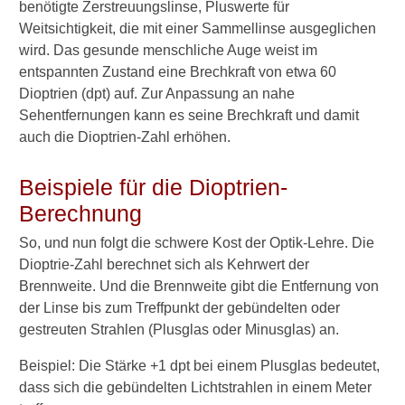
benötigte Zerstreuungslinse, Pluswerte für
Weitsichtigkeit, die mit einer Sammellinse ausgeglichen
Kontaktlinsen
wird. Das gesunde menschliche Auge weist im
Regulierung
entspannten Zustand eine Brechkraft von etwa 60
Augeninnendruck
Dioptrien (dpt) auf. Zur Anpassung an nahe
Sehentfernungen kann es seine Brechkraft und damit
Augenlid
auch die Dioptrien-Zahl erhöhen.
Tränensäcke
Beispiele für die Dioptrien-
Berechnung
Verwandte Beiträge
So, und nun folgt die schwere Kost der Optik-Lehre. Die
F
Dioptrie-Zahl berechnet sich als Kehrwert der
e
Brennweite. Und die Brennweite gibt die Entfernung von
h
der Linse bis zum Treffpunkt der gebündelten oder
l
gestreuten Strahlen (Plusglas oder Minusglas) an.
s
i
Beispiel: Die Stärke +1 dpt bei einem Plusglas bedeutet,
c
dass sich die gebündelten Lichtstrahlen in einem Meter
h