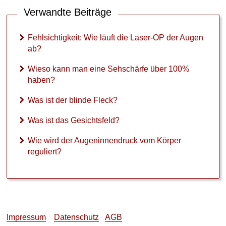
e
s
Verwandte Beiträge
i
c
Fehlsichtigkeit: Wie läuft die Laser-OP der Augen
h
ab?
t
s
Wieso kann man eine Sehschärfe über 100%
f
haben?
e
l
Was ist der blinde Fleck?
d
?
Was ist das Gesichtsfeld?
W
Wie wird der Augeninnendruck vom Körper
i
e
reguliert?
w
i
r
d
d
e
Impressum
Datenschutz
AGB
r