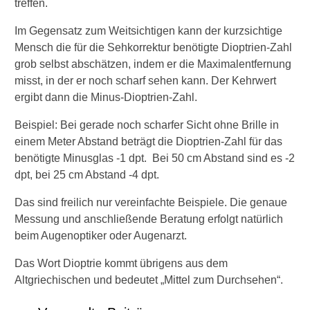
t
treffen.
i
g
Im Gegensatz zum Weitsichtigen kann der kurzsichtige
k
Mensch die für die Sehkorrektur benötigte Dioptrien-Zahl
e
grob selbst abschätzen, indem er die Maximalentfernung
i
misst, in der er noch scharf sehen kann. Der Kehrwert
t
ergibt dann die Minus-Dioptrien-Zahl.
:
W
Beispiel: Bei gerade noch scharfer Sicht ohne Brille in
i
e
einem Meter Abstand beträgt die Dioptrien-Zahl für das
l
benötigte Minusglas -1 dpt. Bei 50 cm Abstand sind es -2
ä
dpt, bei 25 cm Abstand -4 dpt.
u
f
Das sind freilich nur vereinfachte Beispiele. Die genaue
t
Messung und anschließende Beratung erfolgt natürlich
d
beim Augenoptiker oder Augenarzt.
i
e
Das Wort Dioptrie kommt übrigens aus dem
L
a
Altgriechischen und bedeutet „Mittel zum Durchsehen“.
s
e