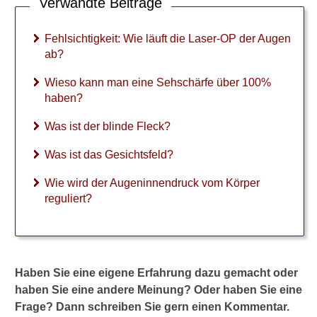
Verwandte Beiträge
r
-
Fehlsichtigkeit: Wie läuft die Laser-OP der Augen
O
P
ab?
d
e
Wieso kann man eine Sehschärfe über 100%
r
haben?
A
u
Was ist der blinde Fleck?
g
e
Was ist das Gesichtsfeld?
n
a
Wie wird der Augeninnendruck vom Körper
b
reguliert?
?
W
i
e
Haben Sie eine eigene Erfahrung dazu gemacht oder
s
haben Sie eine andere Meinung? Oder haben Sie eine
o
Frage? Dann schreiben Sie gern einen Kommentar.
k