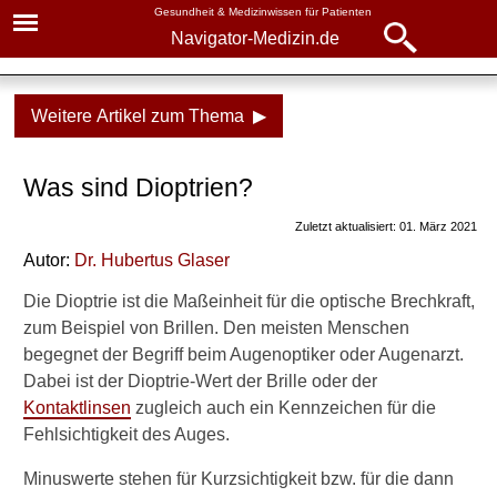
Gesundheit & Medizinwissen für Patienten
Navigator-Medizin.de
Navigator-
Navigator-Medizin.de
Medizin.de
Weitere Artikel zum Thema ▶
▾
► News
Gesundheitsthemen
Was sind Dioptrien?
► Krankheiten
Augen & Sehen
Zuletzt aktualisiert: 01. März 2021
► Diagnostik & Laborwerte
Aufbau des Auges
Autor:
Dr
.
Hubertus Glaser
Gesichtsfeld und blinder
► Therapieverfahren
Die Dioptrie ist die Maßeinheit für die optische Brechkraft,
Fleck
zum Beispiel von Brillen. Den meisten Menschen
► Medikamente
begegnet der Begriff beim Augenoptiker oder Augenarzt.
Sehtest und Sehstärke
Dabei ist der Dioptrie-Wert der Brille oder der
Sehschärfe über 100%
Kontaktlinsen
► Gesundheitsthemen
zugleich auch ein Kennzeichen für die
Fehlsichtigkeit des Auges.
Dioptrien
Minuswerte stehen für Kurzsichtigkeit bzw. für die dann
Gesichtsfeld selbst testen