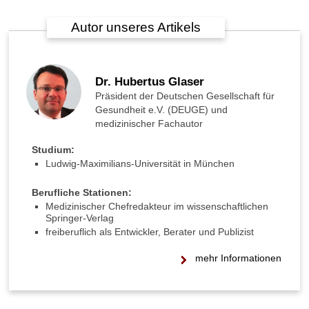
r
Autor unseres Artikels
1
0
0
%
Dr. Hubertus Glaser
h
a
Präsident der Deutschen Gesellschaft für
b
Gesundheit e.V. (DEUGE) und
e
medizinischer Fachautor
n
Studium:
?
Ludwig-Maximilians-Universität in München
W
a
Berufliche Stationen:
s
Medizinischer Chefredakteur im wissenschaftlichen
Springer-Verlag
i
freiberuflich als Entwickler, Berater und Publizist
s
t
mehr Informationen
d
e
r
b