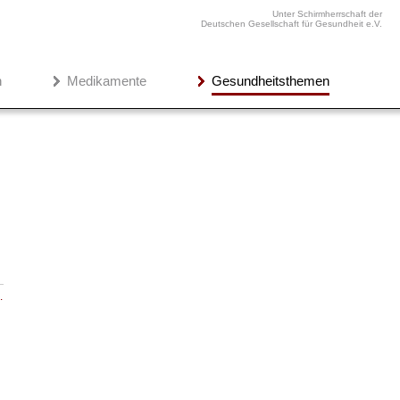
Unter Schirmherrschaft der
Deutschen Gesellschaft für Gesundheit e.V.
n
Medikamente
Gesundheitsthemen
…