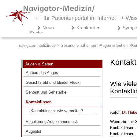
++ Ihr Patientenportal im Internet ++
Wiss
Navigator-
News
Krankheiten
Sympt
Medizin.de
Suche
▾
Gesundheitsthemen
navigator-medizin.de > Gesundheitsthemen
Augen & Sehen
Kon
Augen & Sehen
Kontakt
Augen & Sehen
Aufbau des Auges
Aufbau des Auges
Gesichtsfeld und blinder Fleck
Gesichtsfeld und blinder Fleck
Wie viel
Sehtest und Sehstärke
Kontaktl
Sehtest und Sehstärke
Kontaktlinsen
Kontaktlinsen
Kontaktlinsen: wie verbreitet?
Kontaktlinsen: wie verbreitet?
Autor:
Dr
.
Hube
Regulierung Augeninnendruck
Regulierung Augeninnendruck
Wenn Sie mit 
Augenlid
Kontaktlinsen.
Augenlid
Kontaktlinsen.
Tränensäcke