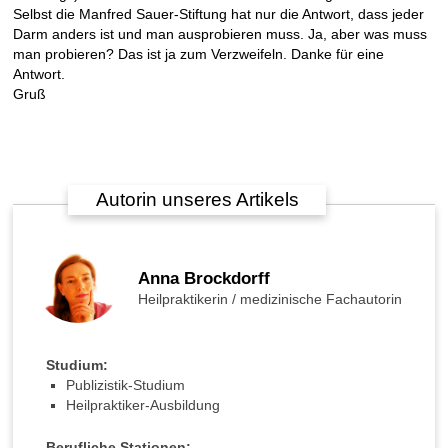
r
Selbst die Manfred Sauer-Stiftung hat nur die Antwort, dass jeder
e
Darm anders ist und man ausprobieren muss. Ja, aber was muss
i
man probieren? Das ist ja zum Verzweifeln. Danke für eine
t
Antwort.
e
Gruß
n
?
Autorin unseres Artikels
►
Anna Brockdorff
Krankheiten
Heilpraktikerin / medizinische Fachautorin
►
Symptome
Studium:
Publizistik-Studium
Heilpraktiker-Ausbildung
►
Therapieverfahren
Berufliche Stationen: