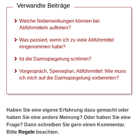
Verwandte Beiträge
w
i
r
Welche Nebenwirkungen können bei
k
Abführmitteln auftreten?
u
n
Was passiert, wenn ich zu viele Abführmittel
g
eingenommen habe?
e
n
Ist die Darmspiegelung schlimm?
k
ö
Vorgespräch, Speiseplan, Abführmittel: Wie muss
n
ich mich auf die Darmspiegelung vorbereiten?
n
e
n
b
e
Haben Sie eine eigene Erfahrung dazu gemacht oder
i
A
haben Sie eine andere Meinung? Oder haben Sie eine
b
Frage? Dann schreiben Sie gern einen Kommentar.
f
Bitte
Regeln
beachten.
ü