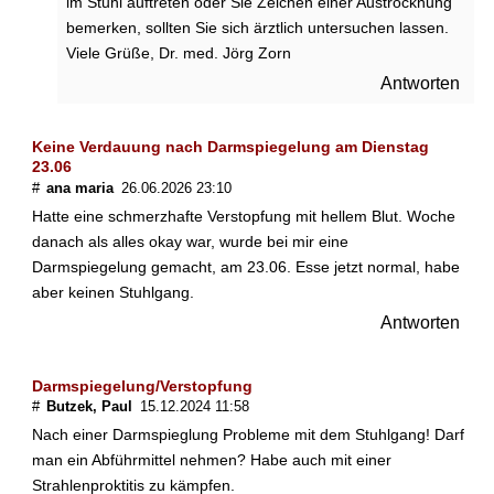
im Stuhl auftreten oder Sie Zeichen einer Austrocknung
e
bemerken, sollten Sie sich ärztlich untersuchen lassen.
A
Viele Grüße, Dr. med. Jörg Zorn
b
f
Antworten
ü
h
Keine Verdauung nach Darmspiegelung am Dienstag
r
23.06
m
#
ana maria
26.06.2026 23:10
i
t
Hatte eine schmerzhafte Verstopfung mit hellem Blut. Woche
t
danach als alles okay war, wurde bei mir eine
e
Darmspiegelung gemacht, am 23.06. Esse jetzt normal, habe
l
aber keinen Stuhlgang.
e
Antworten
i
n
g
Darmspiegelung/Verstopfung
e
#
Butzek, Paul
15.12.2024 11:58
n
o
Nach einer Darmspieglung Probleme mit dem Stuhlgang! Darf
m
man ein Abführmittel nehmen? Habe auch mit einer
m
Strahlenproktitis zu kämpfen.