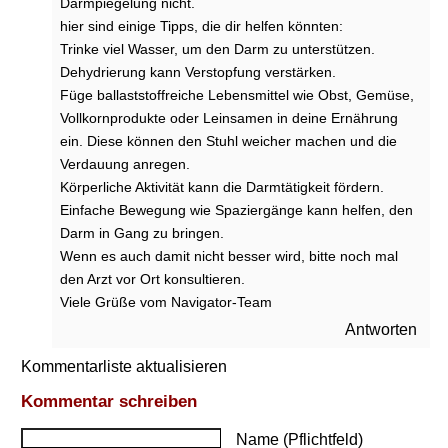
i
Darmpiegelung nicht.
t
hier sind einige Tipps, die dir helfen könnten:
t
Trinke viel Wasser, um den Darm zu unterstützen.
e
Dehydrierung kann Verstopfung verstärken.
l
Füge ballaststoffreiche Lebensmittel wie Obst, Gemüse,
:
Vollkornprodukte oder Leinsamen in deine Ernährung
W
i
ein. Diese können den Stuhl weicher machen und die
e
Verdauung anregen.
m
Körperliche Aktivität kann die Darmtätigkeit fördern.
u
Einfache Bewegung wie Spaziergänge kann helfen, den
s
Darm in Gang zu bringen.
s
Wenn es auch damit nicht besser wird, bitte noch mal
i
den Arzt vor Ort konsultieren.
c
h
Viele Grüße vom Navigator-Team
m
Antworten
i
c
Kommentarliste aktualisieren
h
Kommentar schreiben
a
u
Name (Pflichtfeld)
f