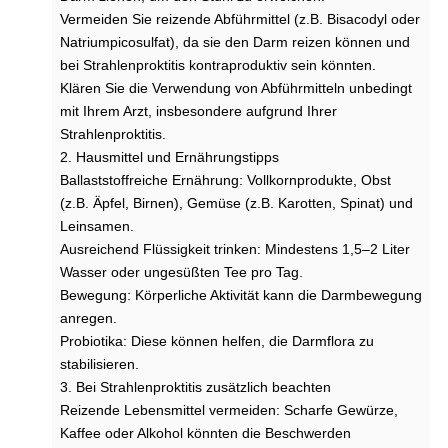
e
Vermeiden Sie reizende Abführmittel (z.B. Bisacodyl oder
l
Natriumpicosulfat), da sie den Darm reizen können und
u
bei Strahlenproktitis kontraproduktiv sein könnten.
n
Klären Sie die Verwendung von Abführmitteln unbedingt
g
mit Ihrem Arzt, insbesondere aufgrund Ihrer
s
Strahlenproktitis.
c
2. Hausmittel und Ernährungstipps
h
l
Ballaststoffreiche Ernährung: Vollkornprodukte, Obst
i
(z.B. Äpfel, Birnen), Gemüse (z.B. Karotten, Spinat) und
m
Leinsamen.
m
Ausreichend Flüssigkeit trinken: Mindestens 1,5–2 Liter
?
Wasser oder ungesüßten Tee pro Tag.
Bewegung: Körperliche Aktivität kann die Darmbewegung
V
o
anregen.
r
Probiotika: Diese können helfen, die Darmflora zu
g
stabilisieren.
e
3. Bei Strahlenproktitis zusätzlich beachten
s
Reizende Lebensmittel vermeiden: Scharfe Gewürze,
p
Kaffee oder Alkohol könnten die Beschwerden
r