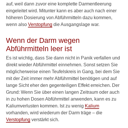
Enddarm-Spiegelung
auf, weil dann zuvor eine komplette Darmentleerung
(Proktoskopie)
eingeleitet wird. Mitunter kann es aber auch nach einer
höheren Dosierung von Abführmitteln dazu kommen,
Während der
wenn also
Verstopfung
die Ausgangslage war.
Schwangerschaft
Dünndarm-Untersuchung
Wenn der Darm wegen
Abführmitteln leer ist
Verwandte Beiträge
Es ist wichtig, dass Sie dann nicht in Panik verfallen und
direkt wieder Abführmittel einnehmen. Sonst setzen Sie
W
möglicherweise einen Teufelskreis in Gang, bei dem Sie
e
mit der Zeit immer mehr Abführmittel benötigen und auf
l
lange Sicht eher den gegenteiligen Effekt erreichen. Der
c
Grund: Wenn Sie über einen langen Zeitraum oder auch
h
in zu hohen Dosen Abführmittel anwenden, kann es zu
e
N
Kaliumverlusten kommen. Ist zu wenig
Kalium
e
vorhanden, wird wiederum der Darm träge – die
b
Verstopfung
verstärkt sich.
e
n