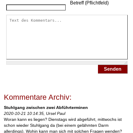
Betreff (Pflichtfeld)
d
i
e
D
a
r
m
s
p
i
e
Senden
g
e
l
u
n
Kommentare Archiv:
g
v
Stuhlgang zwischen zwei Abführterminen
o
2020-10-21 10:14:35, Ursel Paul
r
Woran kann es liegen? Dienstags wird abgeführt, mittwochs ist
b
schon wieder Stuhlgang da (bei einem gelähmten Darm
e
allerdings). Wohin kann man sich mit solchen Fragen wenden?