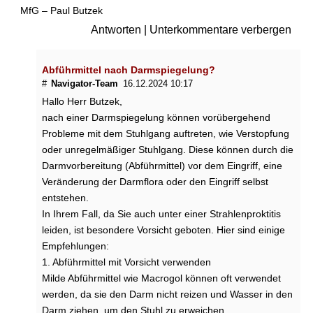
e
MfG – Paul Butzek
n
Antworten
|
Unterkommentare verbergen
h
a
b
Abführmittel nach Darmspiegelung?
e
#
Navigator-Team
16.12.2024 10:17
?
Hallo Herr Butzek,
I
nach einer Darmspiegelung können vorübergehend
s
Probleme mit dem Stuhlgang auftreten, wie Verstopfung
t
oder unregelmäßiger Stuhlgang. Diese können durch die
d
Darmvorbereitung (Abführmittel) vor dem Eingriff, eine
i
Veränderung der Darmflora oder den Eingriff selbst
e
entstehen.
D
a
In Ihrem Fall, da Sie auch unter einer Strahlenproktitis
r
leiden, ist besondere Vorsicht geboten. Hier sind einige
m
Empfehlungen:
s
1. Abführmittel mit Vorsicht verwenden
p
Milde Abführmittel wie Macrogol können oft verwendet
i
werden, da sie den Darm nicht reizen und Wasser in den
e
Darm ziehen, um den Stuhl zu erweichen.
g