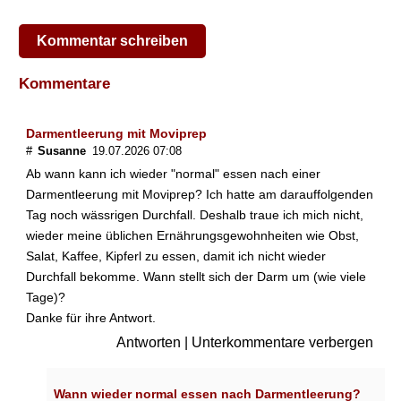
h
r
Kommentar schreiben
m
i
t
Kommentare
t
e
Darmentleerung mit Moviprep
l
#
Susanne
19.07.2026 07:08
n
a
Ab wann kann ich wieder "normal" essen nach einer
u
Darmentleerung mit Moviprep? Ich hatte am darauffolgenden
f
Tag noch wässrigen Durchfall. Deshalb traue ich mich nicht,
t
wieder meine üblichen Ernährungsgewohnheiten wie Obst,
r
Salat, Kaffee, Kipferl zu essen, damit ich nicht wieder
e
Durchfall bekomme. Wann stellt sich der Darm um (wie viele
t
e
Tage)?
n
Danke für ihre Antwort.
?
Antworten
|
Unterkommentare verbergen
W
a
Wann wieder normal essen nach Darmentleerung?