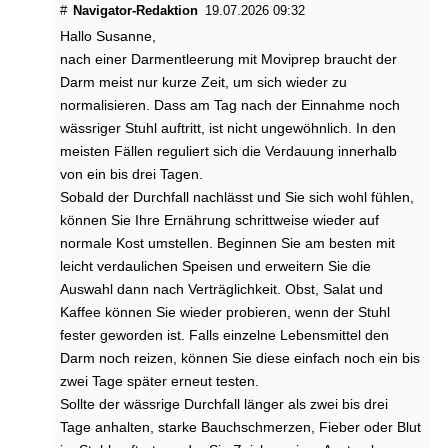
s
#
Navigator-Redaktion
19.07.2026 09:32
p
Hallo Susanne,
a
nach einer Darmentleerung mit Moviprep braucht der
s
s
Darm meist nur kurze Zeit, um sich wieder zu
i
normalisieren. Dass am Tag nach der Einnahme noch
e
wässriger Stuhl auftritt, ist nicht ungewöhnlich. In den
r
meisten Fällen reguliert sich die Verdauung innerhalb
t
von ein bis drei Tagen.
,
Sobald der Durchfall nachlässt und Sie sich wohl fühlen,
w
können Sie Ihre Ernährung schrittweise wieder auf
e
n
normale Kost umstellen. Beginnen Sie am besten mit
n
leicht verdaulichen Speisen und erweitern Sie die
i
Auswahl dann nach Verträglichkeit. Obst, Salat und
c
Kaffee können Sie wieder probieren, wenn der Stuhl
h
fester geworden ist. Falls einzelne Lebensmittel den
z
Darm noch reizen, können Sie diese einfach noch ein bis
u
zwei Tage später erneut testen.
v
i
Sollte der wässrige Durchfall länger als zwei bis drei
e
Tage anhalten, starke Bauchschmerzen, Fieber oder Blut
l