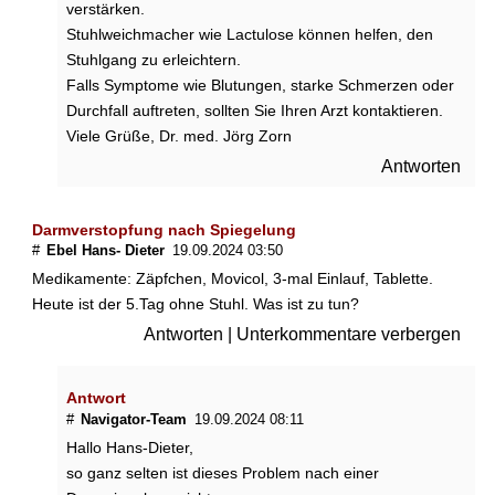
verstärken.
ä
c
Stuhlweichmacher wie Lactulose können helfen, den
h
Stuhlgang zu erleichtern.
,
Falls Symptome wie Blutungen, starke Schmerzen oder
S
Durchfall auftreten, sollten Sie Ihren Arzt kontaktieren.
p
Viele Grüße, Dr. med. Jörg Zorn
e
i
Antworten
s
e
Darmverstopfung nach Spiegelung
p
#
Ebel Hans- Dieter
19.09.2024 03:50
l
a
Medikamente: Zäpfchen, Movicol, 3-mal Einlauf, Tablette.
n
Heute ist der 5.Tag ohne Stuhl. Was ist zu tun?
,
Antworten
|
Unterkommentare verbergen
A
b
f
Antwort
ü
#
Navigator-Team
19.09.2024 08:11
h
Hallo Hans-Dieter,
r
so ganz selten ist dieses Problem nach einer
m