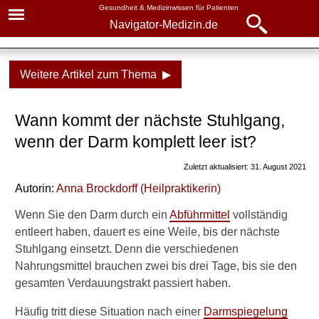
Gesundheit & Medizinwissen für Patienten
Navigator-Medizin.de
Navigator-
Navigator-Medizin.de
Medizin.de
Weitere Artikel zum Thema ▶
▾
► News
Diagnostik
Wann kommt der nächste Stuhlgang,
&
► Krankheiten
Laborwerte
wenn der Darm komplett leer ist?
► Diagnostik & Laborwerte
Darmspiegelung (Koloskopie)
Zuletzt aktualisiert: 31. August 2021
Autorin:
Anna Brockdorff
(
Heilpraktikerin
)
► Therapieverfahren
Ablauf und Risiken
Wenn Sie den Darm durch ein
Abführmittel
vollständig
Darmspiegelung schlimm?
► Medikamente
entleert haben, dauert es eine Weile, bis der nächste
Stuhlgang einsetzt. Denn die verschiedenen
Essen vor der
► Gesundheitsthemen
Nahrungsmittel brauchen zwei bis drei Tage, bis sie den
Darmspiegelung
gesamten Verdauungstrakt passiert haben.
Wann nächster Stuhlgang?
Häufig tritt diese Situation nach einer
Darmspiegelung