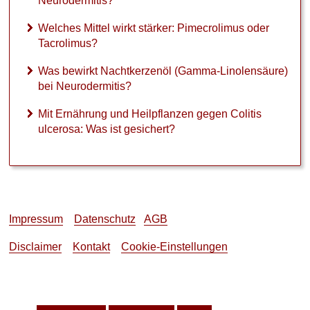
Neurodermitis?
ö
l
Welches Mittel wirkt stärker: Pimecrolimus oder
(
Tacrolimus?
G
a
Was bewirkt Nachtkerzenöl (Gamma-Linolensäure)
m
bei Neurodermitis?
m
a
Mit Ernährung und Heilpflanzen gegen Colitis
-
ulcerosa: Was ist gesichert?
L
i
n
o
l
e
Impressum
Datenschutz
AGB
n
s
Disclaimer
Kontakt
Cookie-Einstellungen
ä
u
r
e
)