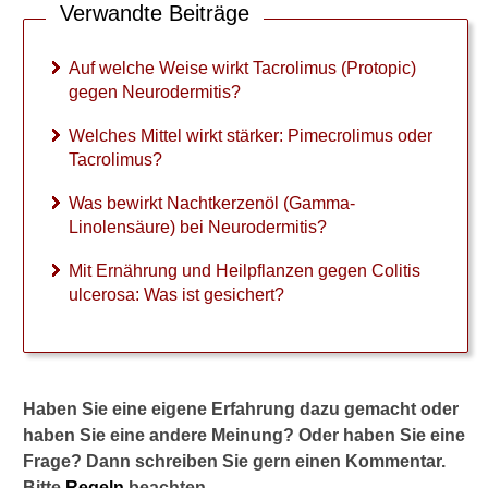
Verwandte Beiträge
N
e
u
Auf welche Weise wirkt Tacrolimus (Protopic)
r
gegen Neurodermitis?
o
d
Welches Mittel wirkt stärker: Pimecrolimus oder
e
Tacrolimus?
r
m
Was bewirkt Nachtkerzenöl (Gamma-
i
Linolensäure) bei Neurodermitis?
t
i
Mit Ernährung und Heilpflanzen gegen Colitis
s
ulcerosa: Was ist gesichert?
?
W
e
l
c
Haben Sie eine eigene Erfahrung dazu gemacht oder
h
haben Sie eine andere Meinung? Oder haben Sie eine
e
Frage? Dann schreiben Sie gern einen Kommentar.
s
Bitte
Regeln
beachten.