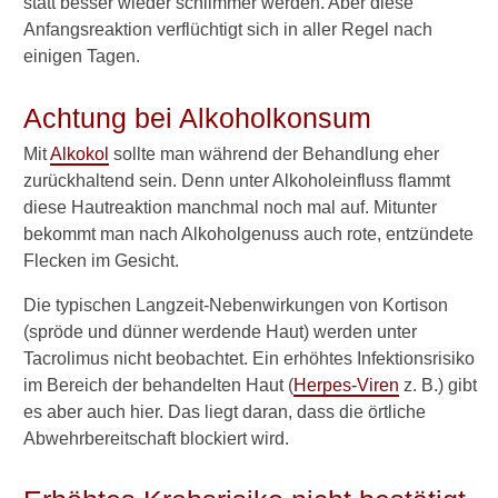
statt besser wieder schlimmer werden. Aber diese
Anfangsreaktion verflüchtigt sich in aller Regel nach
A
u
einigen Tagen.
f
w
Achtung bei Alkoholkonsum
e
l
Mit
Alkokol
sollte man während der Behandlung eher
c
zurückhaltend sein. Denn unter Alkoholeinfluss flammt
h
diese Hautreaktion manchmal noch mal auf. Mitunter
e
W
bekommt man nach Alkoholgenuss auch rote, entzündete
e
Flecken im Gesicht.
i
s
Die typischen Langzeit-Nebenwirkungen von Kortison
e
(spröde und dünner werdende Haut) werden unter
w
Tacrolimus nicht beobachtet. Ein erhöhtes Infektionsrisiko
i
im Bereich der behandelten Haut (
Herpes-Viren
z. B.) gibt
r
k
es aber auch hier. Das liegt daran, dass die örtliche
t
Abwehrbereitschaft blockiert wird.
T
a
c