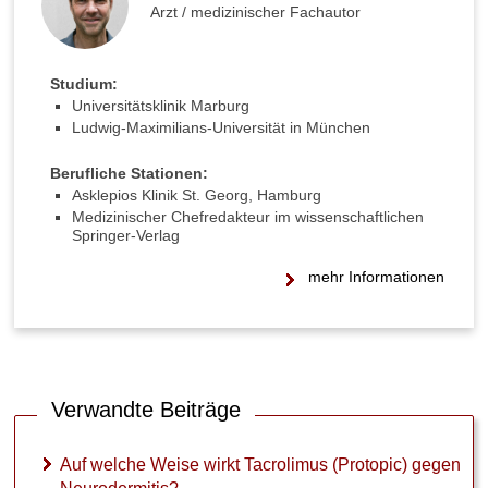
?
Arzt / medizinischer Fachautor
W
a
Studium:
s
Universitätsklinik Marburg
b
Ludwig-Maximilians-Universität in München
e
w
Berufliche Stationen:
i
Asklepios Klinik St. Georg, Hamburg
r
Medizinischer Chefredakteur im wissenschaftlichen
k
Springer-Verlag
t
N
mehr Informationen
a
c
h
t
k
e
Verwandte Beiträge
r
z
e
Auf welche Weise wirkt Tacrolimus (Protopic) gegen
n