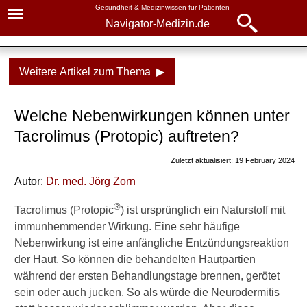
Gesundheit & Medizinwissen für Patienten
Navigator-Medizin.de
Navigator-
Navigator-Medizin.de
Medizin.de
Weitere Artikel zum Thema ▶
▾
► News
Medikamente
Welche Nebenwirkungen können unter
► Krankheiten
Tacrolimus
Tacrolimus (Protopic) auftreten?
► Diagnostik & Laborwerte
Nebenwirkungen
Zuletzt aktualisiert: 19 February 2024
Anwendung bei Kindern
Autor:
Dr
. med.
Jörg Zorn
► Therapieverfahren
Wissenswertes
®
Tacrolimus (Protopic
) ist ursprünglich ein Naturstoff mit
► Medikamente
immunhemmender Wirkung. Eine sehr häufige
Tacrolimus oder
Nebenwirkung ist eine anfängliche Entzündungsreaktion
Pimecrolimus?
► Gesundheitsthemen
der Haut. So können die behandelten Hautpartien
während der ersten Behandlungstage brennen, gerötet
Verwandte Beiträge
sein oder auch jucken. So als würde die Neurodermitis