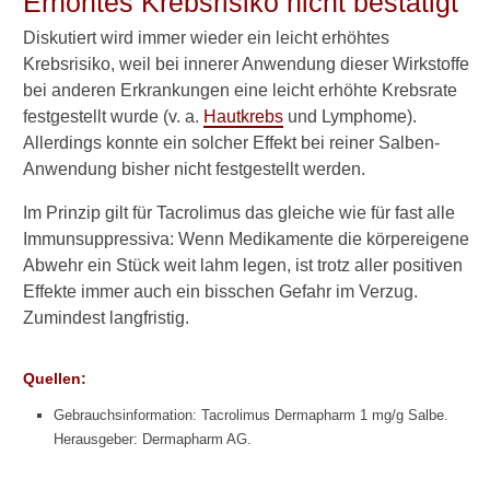
Erhöhtes Krebsrisiko nicht bestätigt
r
Diskutiert wird immer wieder ein leicht erhöhtes
o
Krebsrisiko, weil bei innerer Anwendung dieser Wirkstoffe
l
i
bei anderen Erkrankungen eine leicht erhöhte Krebsrate
m
festgestellt wurde (v. a.
Hautkrebs
und Lymphome).
u
Allerdings konnte ein solcher Effekt bei reiner Salben-
s
Anwendung bisher nicht festgestellt werden.
(
P
Im Prinzip gilt für Tacrolimus das gleiche wie für fast alle
r
Immunsuppressiva: Wenn Medikamente die körpereigene
o
t
Abwehr ein Stück weit lahm legen, ist trotz aller positiven
o
Effekte immer auch ein bisschen Gefahr im Verzug.
p
Zumindest langfristig.
i
c
)
Quellen:
g
e
Gebrauchsinformation: Tacrolimus Dermapharm 1 mg/g Salbe.
g
Herausgeber: Dermapharm AG.
e
n