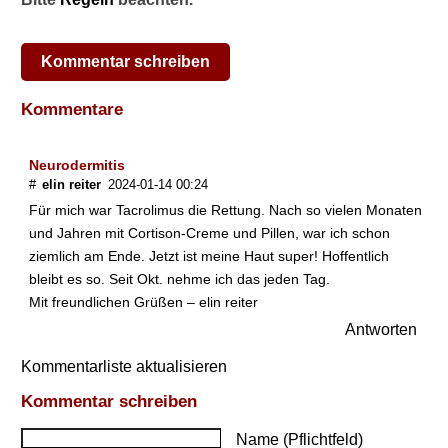
M
i
t
Kommentar schreiben
t
e
l
Kommentare
w
i
r
Neurodermitis
k
#
elin reiter
2024-01-14 00:24
t
Für mich war Tacrolimus die Rettung. Nach so vielen Monaten
s
und Jahren mit Cortison-Creme und Pillen, war ich schon
t
ziemlich am Ende. Jetzt ist meine Haut super! Hoffentlich
ä
bleibt es so. Seit Okt. nehme ich das jeden Tag.
r
Mit freundlichen Grüßen – elin reiter
k
e
Antworten
r
:
Kommentarliste aktualisieren
P
Kommentar schreiben
i
m
Name (Pflichtfeld)
e