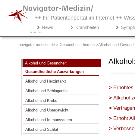
++ Ihr Patientenportal im Internet ++
Wiss
Navigator-
News
Krankheiten
Sympt
Medizin.de
Suche
▾
Gesundheitsthemen
navigator-medizin.de > Gesundheitsthemen
Alkohol und Gesundh
Alkohol und Gesundheit
Alkohol
Alkohol und Gesundheit
Gesundheitliche Auswirkungen
Gesundheitliche Auswirkungen
Alkohol und Herzinfarkt
Alkohol und Herzinfarkt
Alkohol und Schlaganfall
Erhöhtes 
Alkohol und Schlaganfall
Alkohol und Krebs
Alkohol z
Alkohol und Krebs
Alkohol und Übergewicht
Vertragen
Alkohol und Übergewicht
Alkohol und Immunsystem
Erhöht Al
Alkohol und Immunsystem
Alkohol und Schlaf
Verbesser
Alkohol und Schlaf
Alkohol und Schnarchen