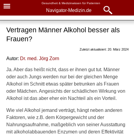
Gesundheit & Medizinwissen für Patienten
Navigator-Medizin.de
Navigator-
Navigator-Medizin.de
Medizin.de
Vertragen Männer Alkohol besser als
▾
► News
Frauen?
Gesundheitsthemen
► Krankheiten
Zuletzt aktualisiert: 20. März 2024
Alkohol und Gesundheit
Autor:
Dr. med.
Jörg Zorn
► Diagnostik & Laborwerte
Gesundheitliche
Ja. Aber das heißt nicht, dass er ihnen gut tut. Männer
Auswirkungen
oder auch Jungs werden nur bei der gleichen Menge
► Therapieverfahren
Alkohol im Schnitt etwas später betrunken als Frauen
Alkohol und Herzinfarkt
oder Mädchen. Angesichts der schädlichen Wirkung von
► Medikamente
Alkohol und Schlaganfall
Alkohol ist das aber eher ein Nachteil als ein Vorteil.
Alkohol und Krebs
► Gesundheitsthemen
Wie viel Alkohol jemand verträgt, hängt neben anderen
Faktoren, wie z.B. dem Körpergewicht und der
Alkohol und Übergewicht
Nahrungsaufnahme, maßgeblich von seiner Ausstattung
mit alkoholabbauenden Enzymen und deren Effektivität
Alkohol und Immunsystem