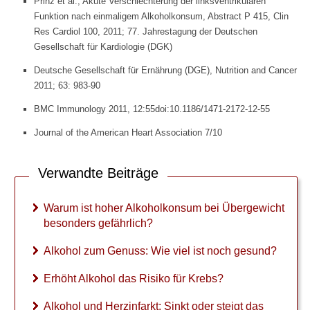
Prinz et al., Akute Verschlechterung der linksventrikulären
Diagnostik
Funktion nach einmaligem Alkoholkonsum, Abstract P 415, Clin
&
Res Cardiol 100, 2011; 77. Jahrestagung der Deutschen
Laborwerte
Gesellschaft für Kardiologie (DGK)
Deutsche Gesellschaft für Ernährung (DGE), Nutrition and Cancer
►
2011; 63: 983-90
Therapieverfahren
BMC Immunology 2011, 12:55doi:10.1186/1471-2172-12-55
►
Journal of the American Heart Association 7/10
Medikamente
Verwandte Beiträge
Warum ist hoher Alkoholkonsum bei Übergewicht
besonders gefährlich?
Alkohol zum Genuss: Wie viel ist noch gesund?
Erhöht Alkohol das Risiko für Krebs?
Alkohol und Herzinfarkt: Sinkt oder steigt das