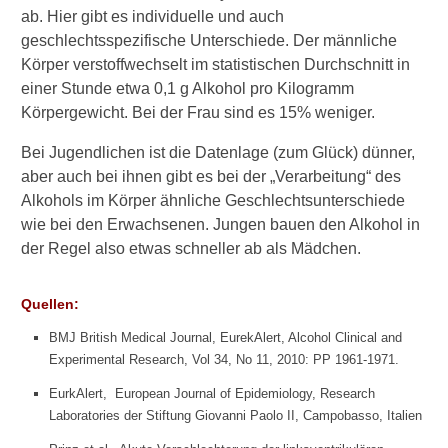
ab. Hier gibt es individuelle und auch
Alkohol und Schlaf
geschlechtsspezifische Unterschiede. Der männliche
Körper verstoffwechselt im statistischen Durchschnitt in
Alkohol und Schnarchen
einer Stunde etwa 0,1 g Alkohol pro Kilogramm
Körpergewicht. Bei der Frau sind es 15% weniger.
Alkohol bei Männern und
Frauen
Bei Jugendlichen ist die Datenlage (zum Glück) dünner,
aber auch bei ihnen gibt es bei der „Verarbeitung“ des
Alkohol zum Genuss
Alkohols im Körper ähnliche Geschlechtsunterschiede
wie bei den Erwachsenen. Jungen bauen den Alkohol in
der Regel also etwas schneller ab als Mädchen.
►
Krankheiten
Quellen:
BMJ British Medical Journal, EurekAlert, Alcohol Clinical and
►
Experimental Research, Vol 34, No 11, 2010: PP 1961-1971.
Symptome
EurkAlert, European Journal of Epidemiology, Research
Laboratories der Stiftung Giovanni Paolo II, Campobasso, Italien
►