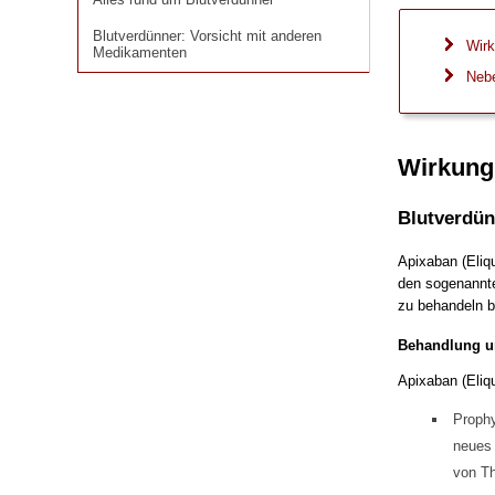
Blutverdünner: Vorsicht mit anderen
Medikamenten
Blutverdünner: Vorsicht mit anderen
Wirk
Medikamenten
Neb
Wirkung
Blutverdün
Apixaban (Eliq
den sogenannte
zu behandeln b
Behandlung u
Apixaban (Eliq
Proph
neues 
von T