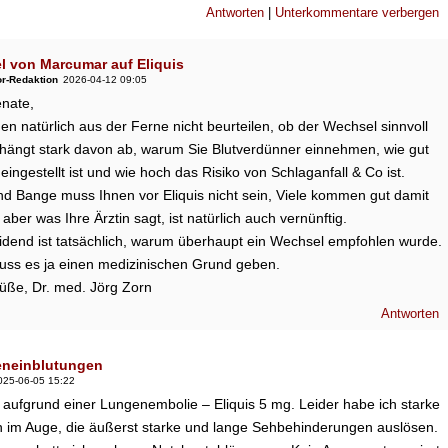
Antworten
|
Unterkommentare verbergen
 von Marcumar auf Eliquis
or-Redaktion
2026-04-12 09:05
enate,
en natürlich aus der Ferne nicht beurteilen, ob der Wechsel sinnvoll
s hängt stark davon ab, warum Sie Blutverdünner einnehmen, wie gut
eingestellt ist und wie hoch das Risiko von Schlaganfall & Co ist.
nd Bange muss Ihnen vor Eliquis nicht sein, Viele kommen gut damit
 aber was Ihre Ärztin sagt, ist natürlich auch vernünftig.
idend ist tatsächlich, warum überhaupt ein Wechsel empfohlen wurde.
uss es ja einen medizinischen Grund geben.
rüße, Dr. med. Jörg Zorn
Antworten
eneinblutungen
025-06-05 15:22
aufgrund einer Lungenembolie – Eliquis 5 mg. Leider habe ich starke
n im Auge, die äußerst starke und lange Sehbehinderungen auslösen.