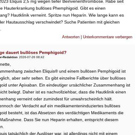
2023 Eliquis 2,5 mg wegen tiefer Beinvenenthrombose. Habe seit
e Hauterkrankung bullöses Phemphigoid. Gibt es einen
g? Hautklinik verneint. Spritze nun Heparin. Wie lange kann es
der Hautausschlag verschwindet? Suche Patienten mit gleichen
.
Antworten
|
Unterkommentare verbergen
ge dauert bullöses Pemphigoid?
or-Redaktion
2026-07-26 08:42
nette,
ammenhang zwischen Eliquis® und einem bullösen Pemphigoid ist
lich, aber sehr selten. Es gibt einzelne Fallberichte über bullöses
oid unter Apixaban. Ein eindeutiger ursächlicher Zusammenhang ist
icht belegt. Daher ist es nachvollziehbar, dass die Hautklinik einen
nhang verneint oder zumindest für unwahrscheinlich hält.
nnoch der Verdacht auf ein medikamenteninduziertes bullöses
oid besteht, ist das Absetzen des verdächtigen Medikaments die
e Maßnahme. Dass Sie nun Heparin erhalten, entspricht diesem
n.
iquis tatsächlich der Auslöser war, ist allerdings nicht mit einem