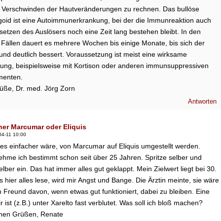
 Verschwinden der Hautveränderungen zu rechnen. Das bullöse
oid ist eine Autoimmunerkrankung, bei der die Immunreaktion auch
etzen des Auslösers noch eine Zeit lang bestehen bleibt. In den
 Fällen dauert es mehrere Wochen bis einige Monate, bis sich der
nd deutlich bessert. Voraussetzung ist meist eine wirksame
ung, beispielsweise mit Kortison oder anderen immunsuppressiven
menten.
rüße, Dr. med. Jörg Zorn
Antworten
er Marcumar oder Eliquis
04-11 10:00
il es einfacher wäre, von Marcumar auf Eliquis umgestellt werden.
me ich bestimmt schon seit über 25 Jahren. Spritze selber und
elber ein. Das hat immer alles gut geklappt. Mein Zielwert liegt bei 30.
 hier alles lese, wird mir Angst und Bange. Die Ärztin meinte, sie wäre
in Freund davon, wenn etwas gut funktioniert, dabei zu bleiben. Eine
 ist (z.B.) unter Xarelto fast verblutet. Was soll ich bloß machen?
ichen Grüßen, Renate