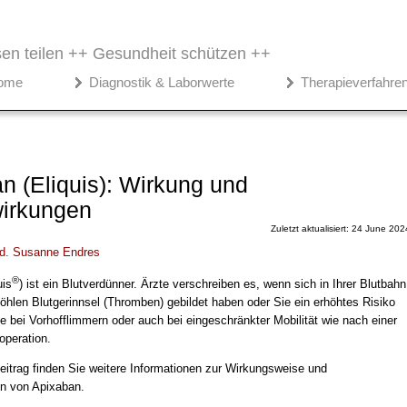
en teilen ++
Gesundheit schützen ++
ome
Diagnostik & Laborwerte
Therapieverfahre
n (Eliquis): Wirkung und
irkungen
Zuletzt aktualisiert: 24 June 202
d.
Susanne Endres
®
uis
) ist ein Blutverdünner. Ärzte verschreiben es, wenn sich in Ihrer Blutbahn
öhlen Blutgerinnsel (Thromben) gebildet haben oder Sie ein erhöhtes Risiko
e bei Vorhofflimmern oder auch bei eingeschränkter Mobilität wie nach einer
operation.
eitrag finden Sie weitere Informationen zur Wirkungsweise und
n von Apixaban.