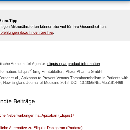
xtra-Tipp:
htigen Mikronährstoffen können Sie viel für Ihre Gesundheit tun.
fehlungen dazu finden Sie hier
.
ische Arzneimittel-Agentur:
eliquis-epar-product-information
®
formation: Eliquis
5mg Filmtabletten, Pfizer Pharma GmbH
arrier et al., Apixaban to Prevent Venous Thromboembolism in Patients with
; New England Journal of Medicine 2018; DOI: 10.1056/NEJMoa1814468
ndte Beiträge
che Nebenwirkungen hat Apixaban (Eliquis)?
iche Alternative zu Eliquis: Dabigatran (Pradaxa)