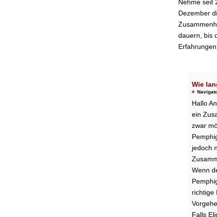
Nehme seit 
Dezember di
Zusammenhan
dauern, bis 
Erfahrungen
Wie lan
#
Navigat
Hallo An
ein Zus
zwar mög
Pemphig
jedoch n
Zusamme
Wenn de
Pemphig
richtig
Vorgehe
Falls El