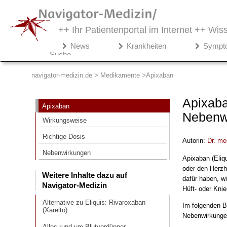
++ Ihr Patientenportal im Internet ++
Wiss
Navigator-
News
Krankheiten
Sympt
Medizin.de
Suche
▾
Medikamente
navigator-medizin.de > Medikamente
Apixaban
Apixaban
Apixaba
Apixaban
Wirkungsweise
Nebenw
Wirkungsweise
Richtige Dosis
Richtige Dosis
Autorin:
Dr
. me
Nebenwirkungen
Nebenwirkungen
Apixaban (Eliq
Weitere Inhalte dazu auf
oder den Herzh
Weitere Inhalte dazu auf
Navigator-Medizin
dafür haben, wi
Navigator-Medizin
Hüft- oder Knie
Alternative zu Eliquis: Rivaroxaban
(Xarelto)
Alternative zu Eliquis: Rivaroxaban
Im folgenden B
(Xarelto)
Nebenwirkunge
Alles rund um Blutverdünner
Alles rund um Blutverdünner