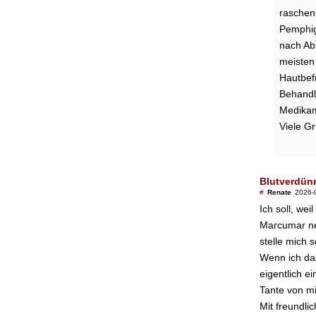
raschen
Pemphig
nach Abs
meisten
Hautbefu
Behandl
Medika
Viele G
Blutverdünn
#
Renate
2026-
Ich soll, we
Marcumar neh
stelle mich s
Wenn ich das
eigentlich e
Tante von mir
Mit freundl