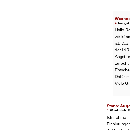
Wechsel
#
Navigat
Hallo R
wir könn
ist. Da
der INR 
Angst u
zurecht,
Entsche
Dafür m
Viele G
Starke Aug
#
Wunderlich
2
Ich nehme – 
Einblutunge