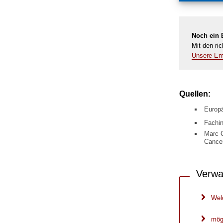
Noch ein E
Mit den ric
Unsere Emp
Quellen:
Europä
Fachin
Marc C
Cancer
Verwa
Wel
mögl