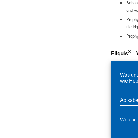
Behand
und v
Prophy
niedri
Proph
®
Eliquis
– 
Was unt
wie Hep
Apixaban
Welche 