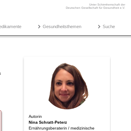
Unter Schirmherrschaft der
Deutschen Gesellschaft für Gesundheit e.V.
edikamente
Gesundheitsthemen
Suche
1
Autorin
Nina Schratt-Peterz
Ernährungsberaterin / medizinische