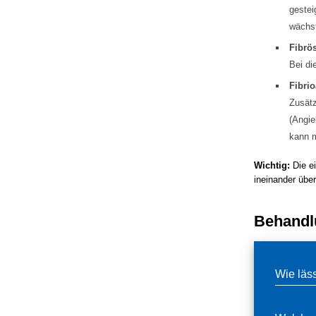
gestei
wächst
Fibrö
Bei di
Fibri
Zusätz
(Angie
kann m
Wichtig:
Die ei
ineinander übe
Behandl
Wie läs