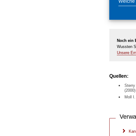
Welche 
Noch ein E
Wussten Si
Unsere Emp
Quellen:
Sterry
(2000)
Moll I
Verwa
Kan