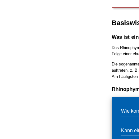
Basiswi
Was ist ei
Das Rhinophym,
Folge einer ch
Die sogenannt
auftreten, z. 
Am häufigsten 
Rhinophym
Wie kom
Kann ei