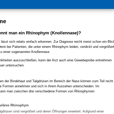
me
nnt man ein Rhinophym (Knollennase)?
ässt sich relativ einfach erkennen. Zur Diagnose reicht meist schon ein Blic
Denn bei Patienten, die unter einem Rhinophym leiden, verdickt und vergrößer
zu einer sogenannten Knollennase.
nkheiten auszuschließen, kann der Arzt auch eine Gewebeprobe entnehmen
uer untersuchen.
n der Bindehaut und Talgdrüsen im Bereich der Nase können zum Teil recht
he Formen annehmen und sich in ihrem Aussehen unterscheiden. Im
kann man zwischen drei verschiedene Formen von Rhinophymen
uläres Rhinophym
lgdrüsen sind vergrößert und deren Öffnungen erweitert. Aufgrund einer