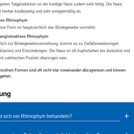
gerten Talgproduktion ist die knollige Nase zudem sehr fettig. Die Nase
 hierbei knollenartig und sehr unregelmäßig an.
ses Rhinophym
eser Form ist hauptsächlich das Bindegewebe vermehrt.
oangiomatöses Rhinophym
lich zur Bindegewebsvermehrung, kommt es zu Gefäßerweiterungen
ktasien) und Entzündungen. Die Nase ist oft kupferfarben bis dunkelrot und
it zahlreichen Pusteln überzogen sein.
nzelnen Formen sind oft nicht klar voneinander abzugrenzen und können
rgehen.
ung
st sich ein Rhinophym behandeln?