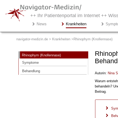
++ Ihr Patientenportal im Internet ++
Wiss
Navigator-
News
Krankheiten
Sympt
Medizin.de
▾
Krankheiten
navigator-medizin.de > Krankheiten
Rhinophym (Knollennase)
Rhinophym (Knollennase)
Rhinoph
Rhinophym (Knollennase)
Symptome
Behand
Symptome
Behandlung
Behandlung
Autorin:
Nina S
Warum entsteh
behandeln? Und
Beitrag.
Sym
Beh