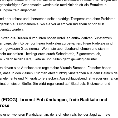
sbedürftigen Geschmacks werden sie medizinisch oft als Extrakte in
zungsmitteln angeboten.
ind sehr robust und überstehen selbst niedrige Temperaturen ohne Probleme.
entlich aus Nordamerika, wo sie vor allem von Indianern schon früh
genutzt wurden.
unkten die Beeren
durch ihren hohen Anteil an antioxidativen Substanzen.
er Lage, den Körper vor freien Radikalen zu bewahren. Freie Radikale sind
nem gewissen Grad normal. Wenn sie aber überhandnehmen und sich im
ehr ausbreiten - bedingt etwa durch Schadstoffe, Zigarettenrauch,
. - dann leiden Herz, Gefäße und Zellen ganz gewaltig darunter.
 davon sind Aroniabeeren regelrechte Vitamin-Bomben. Forscher haben
, dass in den kleinen Früchten etwa fünfzig Substanzen aus dem Bereich de
enelemente und Mineralstoffe stecken. Ausschlaggebend ist wieder einmal di
nation dieser Stoffe: Sie wirkt regulierend auf Blutdruck, Blutzucker und
 (EGCG): bremst Entzündungen, freie Radikale und
erose
 einen weiteren Kandidaten an, der sich ebenfalls bei der Jagd auf freie