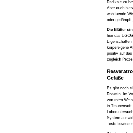
Radikale zu bew
Aber auch hier
wohltuende Wir
oder gedämpft, 
Die Blätter si
hier das EGCG (
Eigenschaften (
körpereigene A
positiv auf da
zugleich Prozes
Resveratro
Gefäße
Es gibt noch e
Rotwein. Im Vo
von roten Weint
in Traubensaft
Laboruntersuch
System auswirk
Tests bewiesen