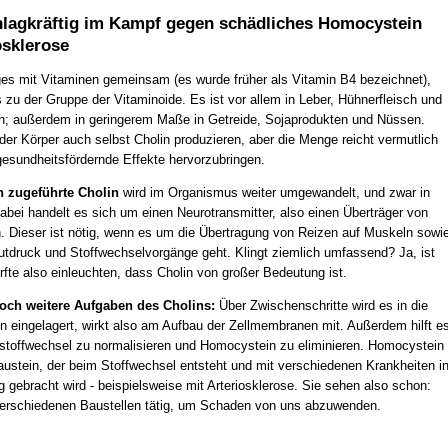
hlagkräftig im Kampf gegen schädliches Homocystein
osklerose
iges mit Vitaminen gemeinsam (es wurde früher als Vitamin B4 bezeichnet),
 zu der Gruppe der Vitaminoide. Es ist vor allem in Leber, Hühnerfleisch und
en; außerdem in geringerem Maße in Getreide, Sojaprodukten und Nüssen.
der Körper auch selbst Cholin produzieren, aber die Menge reicht vermutlich
gesundheitsfördernde Effekte hervorzubringen.
 zugeführte Cholin
wird im Organismus weiter umgewandelt, und zwar in
abei handelt es sich um einen Neurotransmitter, also einen Überträger von
. Dieser ist nötig, wenn es um die Übertragung von Reizen auf Muskeln sowi
tdruck und Stoffwechselvorgänge geht. Klingt ziemlich umfassend? Ja, ist
fte also einleuchten, dass Cholin von großer Bedeutung ist.
noch weitere Aufgaben des Cholins:
Über Zwischenschritte wird es in die
en eingelagert, wirkt also am Aufbau der Zellmembranen mit. Außerdem hilft e
tstoffwechsel zu normalisieren und Homocystein zu eliminieren. Homocystein
baustein, der beim Stoffwechsel entsteht und mit verschiedenen Krankheiten i
ebracht wird - beispielsweise mit Arteriosklerose. Sie sehen also schon:
 verschiedenen Baustellen tätig, um Schaden von uns abzuwenden.