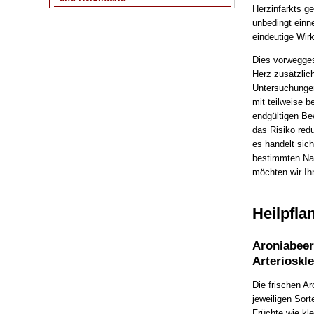
Herzinfarkts ge
unbedingt einn
eindeutige Wir
Dies vorweggesc
Herz zusätzlic
Untersuchungen
mit teilweise 
endgültigen Bew
das Risiko red
es handelt sic
bestimmten Natu
möchten wir Ihn
Heilpfla
Aroniabeer
Arterioskl
Die frischen Ar
jeweiligen Sor
Früchte wie kl