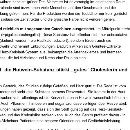
ähren scheint: grüner Tee. Verbreitet ist er vorrangig im asiatischen Raum.
zulande sind inzwischen viele Menschen auf den Geschmack und die
kung gekommen. Für die Produktion werden die Teeblätter nur kurz geröstet
sodass die Zellstruktur und die typische Farbe nicht verloren gehen.
nd reichlich mit sogenannten Catechinen ausgestattet.
Im Mittelpunkt steht
Epigallocatechingallat). Diese Substanz hat offenbar nicht nur antioxidative
dadurch werden freie Radikale reduziert), sondern fördert auch die
bwehr und hemmt Entzündungen. Dadurch wirken sich Grüntee-Extrakte
s Herz-Kreislauf-System aus, bekämpfen die Arteriosklerose und bremsen
se, die bei Alzheimer und Krebs eine Rolle spielen.
l: die Rotwein-Substanz stärkt „gutes“ Cholesterin und
in Getränk, das Studien zufolge Gefäßen und Herz guttut. Die Rede ist vom
rdergrund steht eine Substanz namens Resveratrol. Sie kommt in der Haut
rauben vor - allerdings ist die Konzentration in Rotwein wesentlich höher als
. Auch Pflaumen, Himbeeren und sogar Erdnüsse verfügen über Resveratrol.
ungen haben gezeigt, dass sich der Stoff günstig auf das Herz-Kreislauf-
en und das Krebsrisiko senken kann. Auch das Gehirn profitiert davon - in
 Alzheimer-Patienten eine bessere Orientierung und Gedächtnisleistung.