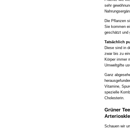
sehr gewöhnung
Nahrungsergän
Die Pflanzen s
Sie kommen eig
geschätzt und 
Tatsächlich p
Diese sind in d
zwar bis zu ei
Körper immer m
Umweltgifte usw
Ganz abgesehen
herausgefunden
Vitamine, Spur
spezielle Kombi
Cholesterin.
Grüner Tee
Arterioskl
Schauen wir uns