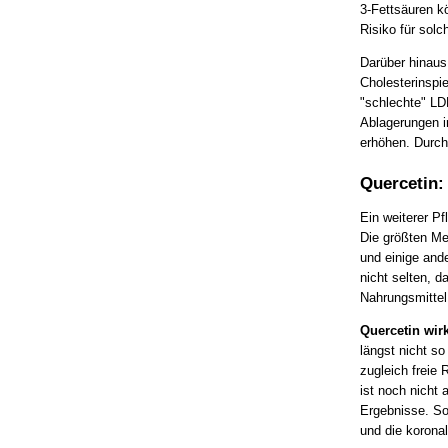
3-Fettsäuren k
Risiko für solc
Darüber hinaus
Cholesterinspi
"schlechte" LD
Ablagerungen i
erhöhen. Durch
Quercetin:
Ein weiterer Pf
Die größten Me
und einige and
nicht selten, d
Nahrungsmittel 
Quercetin wirk
längst nicht so
zugleich freie
ist noch nicht
Ergebnisse. So
und die korona