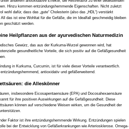
unter anderem antioxidative Effekte, die Resveratrol zu einer bedeutenden
en. Hinzu kommen entzündungshemmende Eigenschaften. Nicht zuletzt
ol wohl dafür, dass das „gute“ Cholesterin (also das „HDL“) verstärkt
. All das ist eine Wohltat für die Gefäße, die im Idealfall geschmeidig bleiben
fen geschätzt werden.
ine Heilpflanzen aus der ayurvedischen Naturmedizin
ndisches Gewürz, das aus der Kurkuma-Wurzel gewonnen wird, hat
tenzielle gesundheitliche Vorteile, die sich positiv auf die Gefäßgesundheit
nen.
indung in Kurkuma, Curcumin, ist für viele dieser Vorteile verantwortlich.
 entzündungshemmend, antioxidativ und gefäßerweiternd.
ttsäuren: die Alleskönner
äuren, insbesondere Eicosapentaensäure (EPA) und Docosahexaensäure
kannt für ihre positiven Auswirkungen auf die Gefäßgesundheit. Diese
ettsäuren können auf verschiedene Weisen wirken, um die Gesundheit der
unterstützen.
nder Faktor ist ihre entzündungshemmende Wirkung. Entzündungen spielen
Rolle bei der Entwicklung von Gefäßerkrankungen wie Arteriosklerose. Omega-