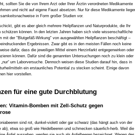
ht, sollten Sie die von Ihrem Arzt oder Ihrer Ärztin verordneten Medikamente
ehmen und nicht auf eigene Faust absetzen. Nur für diese Medikamente liege
ksamkeitsnachweise in Form großer Studien vor.
hickt, gibt es aber gleich mehrere Heilpflanzen und Naturprodukte, die Ihr
h schützen können. In den letzten Jahren haben sich viele wissenschaftliche
 mit der "Blutgefäß-Wirkung" von ausgewählten Heilpflanzen beschäftigt –
beeindruckenden Ergebnissen. Zwar gibt es in den meisten Fällen noch keine
eise dafür, dass die jeweiligen Mittel einem Herzinfarkt entgegenwirken oder
uzieren können. Dafür sind die genannten Untersuchungen noch zu klein oder
h „nur“ um Laborversuche. Dennoch weisen diese Studien darauf hin, dass in
rheilmitteln ein erstaunliches Potential zu stecken scheint. Einige davon
en hier vorstellen.
nzen für eine gute Durchblutung
en: Vitamin-Bomben mit Zell-Schutz gegen
erose
oniabeeren sind rot, dunkel-violett oder gar schwarz (das hängt auch von der
te ab), etwa so groß wie Heidelbeeren und schmecken säuerlich-herb. Weil die
eine Äpfel aussehen, werden sie auch als Apfelbeeren bezeichnet. Wegen des