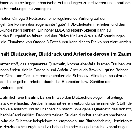
önnen dazu beitragen, chronische Entzündungen zu reduzieren und somit das
he Erkrankungen zu verringern.
 haben Omega-3-Fettsäuren eine regulierende Wirkung auf den
egel. Sie können das sogenannte "gute" HDL-Cholesterin erhöhen und das
L-Cholesterin senken. Ein hoher LDL-Cholesterin-Spiegel kann zu
n den Blutgefäßen führen und das Risiko für Herz-Kreislauf-Erkrankungen
 die Einnahme von Omega-3-Fettsäuren kann dieses Risiko reduziert werden.
 hält Blutzucker, Blutdruck und Arteriosklerose im Zaum
lanzenstoff, das sogenannte Quercetin, kommt ebenfalls in roten Trauben vor.
ngen finden sich in Zwiebeln und Äpfeln. Aber auch Brokkoli, grüne Bohnen
ere Obst- und Gemüsesorten enthalten die Substanz. Allerdings passiert es
ass dieser gelbe Farbstoff durch das Bearbeiten bzw. Schälen der
verloren geht.
t ähnlich wie Insulin:
Es senkt also den Blutzuckerspiegel – allerdings
 stark wie Insulin. Darüber hinaus ist es ein entzündungshemmender Stoff, de
 Radikale abfängt und so unschädlich macht. Wie genau Quercetin das schafft,
 abschließend geklärt. Dennoch zeigen Studien durchaus vielversprechende
 wird die Substanz beispielsweise empfohlen, um Bluthochdruck, Herzinfarkt
le Herzkrankheit ergänzend zu behandeln oder möglicherweise vorzubeugen.