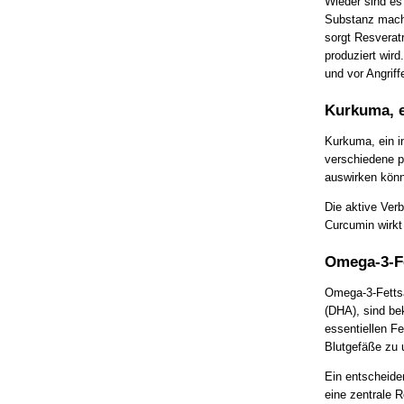
Wieder sind es 
Substanz mach
sorgt Resveratr
produziert wird
und vor Angrif
Kurkuma, e
Kurkuma, ein i
verschiedene po
auswirken kön
Die aktive Verb
Curcumin wirkt
Omega-3-Fe
Omega-3-Fetts
(DHA), sind be
essentiellen F
Blutgefäße zu 
Ein entscheide
eine zentrale 