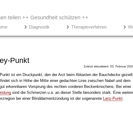
en teilen ++
Gesundheit schützen ++
ome
Diagnostik
Therapieverfahren
M
ey-Punkt
Zuletzt aktualisiert: 03. Februar 202
unkt ist ein Druckpunkt, den der Arzt beim Abtasten der Bauchdecke gezielt
efindet sich in Höhe der Mitte einer gedachten Linie zwischen Nabel und dem
gut erkennbaren Vorsprung des rechten vorderen Beckenknochens. Bei einer
ündung
sind die Schmerzen u.a. an dieser Stelle besonders stark. Eine weiter
rzregion bei einer Blinddarmentzündung ist der sogenannte
Lanz-Punkt
.