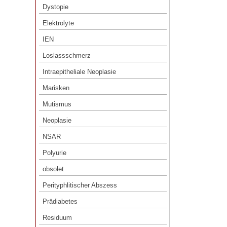
Dystopie
Elektrolyte
Elektrolyte
IEN
IEN
Loslassschmerz
Loslassschmerz
Intraepitheliale Neoplasie
Intraepitheliale Neoplasie
Marisken
Marisken
Mutismus
Mutismus
Neoplasie
Neoplasie
NSAR
NSAR
Polyurie
Polyurie
obsolet
obsolet
Perityphlitischer Abszess
Perityphlitischer Abszess
Prädiabetes
Prädiabetes
Residuum
Residuum
Retinopathie