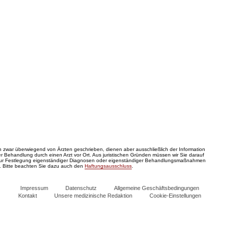
zwar überwiegend von Ärzten geschrieben, dienen aber ausschließlich der Information
 Behandlung durch einen Arzt vor Ort. Aus juristischen Gründen müssen wir Sie darauf
zur Festlegung eigenständiger Diagnosen oder eigenständiger Behandlungsmaßnahmen
. Bitte beachten Sie dazu auch den
Haftungsausschluss
.
Impressum
Datenschutz
Allgemeine Geschäftsbedingungen
Kontakt
Unsere medizinische Redaktion
Cookie-Einstellungen