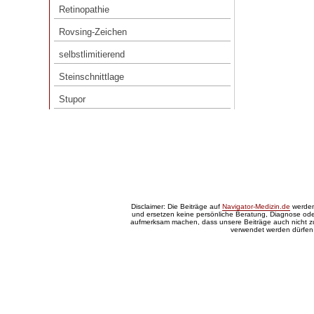
Retinopathie
Rovsing-Zeichen
Rovsing-Zeichen
selbstlimitierend
selbstlimitierend
Steinschnittlage
Steinschnittlage
Stupor
Stupor
Disclaimer: Die Beiträge auf
Navigator-Medizin.de
werden 
und ersetzen keine persönliche Beratung, Diagnose oder
aufmerksam machen, dass unsere Beiträge auch nicht 
verwendet werden dürfen