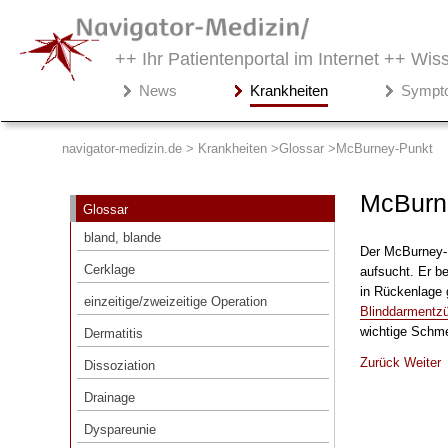
++ Ihr Patientenportal im Internet ++
Wiss
Navigator-
News
Krankheiten
Sympt
Medizin.de
▾
Krankheiten
navigator-medizin.de > Krankheiten
Glossar
McBurney-Punkt
Glossar
McBurn
Glossar
bland, blande
bland, blande
Der McBurney-P
Cerklage
Cerklage
aufsucht. Er b
einzeitige/zweizeitige Operation
in Rückenlage 
einzeitige/zweizeitige Operation
Blinddarmentz
Dermatitis
wichtige Schme
Dermatitis
Dissoziation
Zurück
Weiter
Dissoziation
Drainage
Drainage
Dyspareunie
Dyspareunie
Dystopie