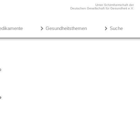
Unter Schirmherrschaft der
Deutschen Gesellschaft für Gesundheit e.V.
edikamente
Gesundheitsthemen
Suche
0
e