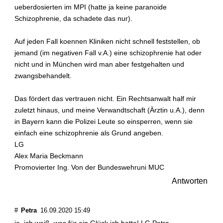
ueberdosierten im MPI (hatte ja keine paranoide
Schizophrenie, da schadete das nur).
Auf jeden Fall koennen Kliniken nicht schnell feststellen, ob
jemand (im negativen Fall v.A.) eine schizophrenie hat oder
nicht und in München wird man aber festgehalten und
zwangsbehandelt.
Das fördert das vertrauen nicht. Ein Rechtsanwalt half mir
zuletzt hinaus, und meine Verwandtschaft (Ärztin u.A.), denn
in Bayern kann die Polizei Leute so einsperren, wenn sie
einfach eine schizophrenie als Grund angeben.
LG
Alex Maria Beckmann
Promovierter Ing. Von der Bundeswehruni MUC
Antworten
#
Petra
16.09.2020 15:49
ja, ich weiß, was für ein Glück ich hatte! LG Petra