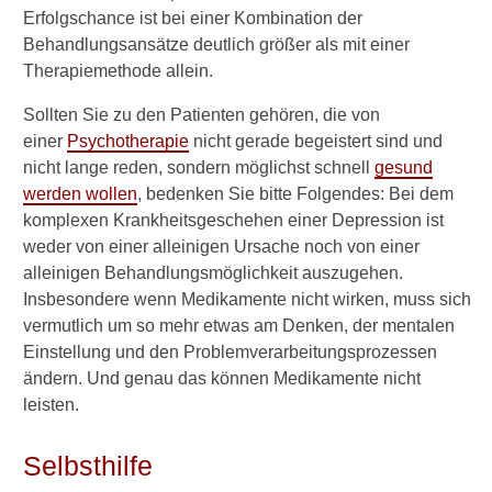
i
Erfolgschance ist bei einer Kombination der
n
d
Behandlungsansätze deutlich größer als mit einer
d
Therapiemethode allein.
i
e
Sollten Sie zu den Patienten gehören, die von
U
einer
Psychotherapie
nicht gerade begeistert sind und
r
nicht lange reden, sondern möglichst schnell
gesund
s
werden wollen
, bedenken Sie bitte Folgendes: Bei dem
a
c
komplexen Krankheitsgeschehen einer Depression ist
h
weder von einer alleinigen Ursache noch von einer
e
alleinigen Behandlungsmöglichkeit auszugehen.
n
Insbesondere wenn Medikamente nicht wirken, muss sich
f
vermutlich um so mehr etwas am Denken, der mentalen
ü
r
Einstellung und den Problemverarbeitungsprozessen
e
ändern. Und genau das können Medikamente nicht
i
leisten.
n
e
Selbsthilfe
D
e