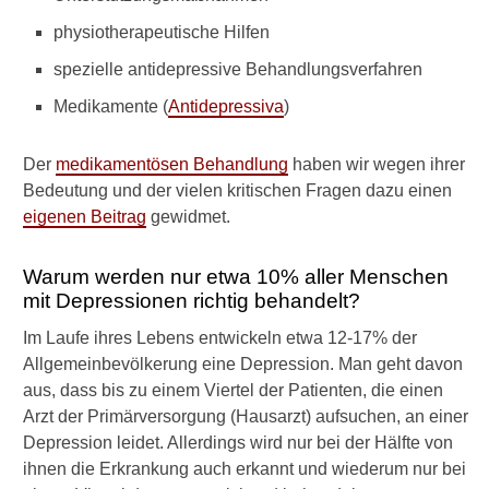
s
physiotherapeutische Hilfen
s
i
spezielle antidepressive Behandlungsverfahren
n
Medikamente (
Antidepressiva
)
d
t
y
Der
medikamentösen Behandlung
haben wir wegen ihrer
p
Bedeutung und der vielen kritischen Fragen dazu einen
i
eigenen Beitrag
gewidmet.
s
c
h
Warum werden nur etwa 10% aller Menschen
e
mit Depressionen richtig behandelt?
Z
e
Im Laufe ihres Lebens entwickeln etwa 12-17% der
i
Allgemeinbevölkerung eine Depression. Man geht davon
c
aus, dass bis zu einem Viertel der Patienten, die einen
h
e
Arzt der Primärversorgung (Hausarzt) aufsuchen, an einer
n
Depression leidet. Allerdings wird nur bei der Hälfte von
f
ihnen die Erkrankung auch erkannt und wiederum nur bei
ü