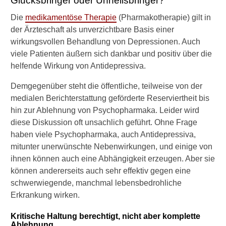
Glücksbringer oder Unheilsbringer?
e
i
Die
medikamentöse Therapie
(Pharmakotherapie) gilt in
s
der Ärzteschaft als unverzichtbare Basis einer
u
wirkungsvollen Behandlung von Depressionen. Auch
n
g
viele Patienten äußern sich dankbar und positiv über die
,
helfende Wirkung von Antidepressiva.
F
e
Demgegenüber steht die öffentliche, teilweise von der
i
medialen Berichterstattung geförderte Reserviertheit bis
n
hin zur Ablehnung von Psychopharmaka. Leider wird
d
diese Diskussion oft unsachlich geführt. Ohne Frage
s
e
haben viele Psychopharmaka, auch Antidepressiva,
l
mitunter unerwünschte Nebenwirkungen, und einige von
i
ihnen können auch eine Abhängigkeit erzeugen. Aber sie
g
können andererseits auch sehr effektiv gegen eine
k
schwerwiegende, manchmal lebensbedrohliche
e
i
Erkrankung wirken.
t
u
Kritische Haltung berechtigt, nicht aber komplette
n
Ablehnung