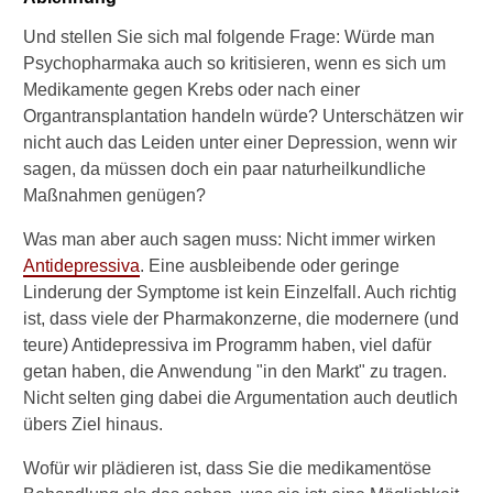
d
Und stellen Sie sich mal folgende Frage: Würde man
A
l
Psychopharmaka auch so kritisieren, wenn es sich um
k
Medikamente gegen Krebs oder nach einer
o
Organtransplantation handeln würde? Unterschätzen wir
h
nicht auch das Leiden unter einer Depression, wenn wir
o
sagen, da müssen doch ein paar naturheilkundliche
l
m
Maßnahmen genügen?
i
s
Was man aber auch sagen muss: Nicht immer wirken
s
Antidepressiva
. Eine ausbleibende oder geringe
b
Linderung der Symptome ist kein Einzelfall. Auch richtig
r
ist, dass viele der Pharmakonzerne, die modernere (und
a
teure) Antidepressiva im Programm haben, viel dafür
u
c
getan haben, die Anwendung "in den Markt" zu tragen.
h
Nicht selten ging dabei die Argumentation auch deutlich
s
übers Ziel hinaus.
i
n
Wofür wir plädieren ist, dass Sie die medikamentöse
d