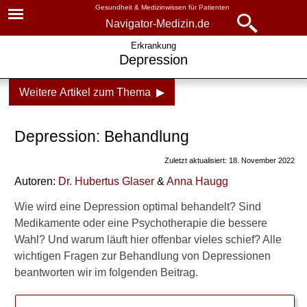
Gesundheit & Medizinwissen für Patienten
Navigator-Medizin.de
Navigator-
Navigator-Medizin.de
Erkrankung
Depression
Medizin.de
▾
► News
Weitere Artikel zum Thema ▶
Krankheiten
► Krankheiten
Depression
Depression: Behandlung
► Diagnostik & Laborwerte
Formen der Depression
Zuletzt aktualisiert: 18. November 2022
Ursachen
Autoren:
Dr
.
Hubertus Glaser
&
Anna Haugg
► Therapieverfahren
Symptome
Wie wird eine Depression optimal behandelt? Sind
► Medikamente
Medikamente oder eine Psychotherapie die bessere
Behandlung
Wahl? Und warum läuft hier offenbar vieles schief? Alle
► Gesundheitsthemen
wichtigen Fragen zur Behandlung von Depressionen
Medikamente
beantworten wir im folgenden Beitrag.
Welche Behandlung?