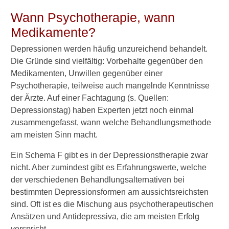
e
i
Wann Psychotherapie, wann
n
Medikamente?
e
D
Depressionen werden häufig unzureichend behandelt.
e
Die Gründe sind vielfältig: Vorbehalte gegenüber den
p
r
Medikamenten, Unwillen gegenüber einer
e
Psychotherapie, teilweise auch mangelnde Kenntnisse
s
der Ärzte. Auf einer Fachtagung (s. Quellen:
s
Depressionstag) haben Experten jetzt noch einmal
i
zusammengefasst, wann welche Behandlungsmethode
o
n
am meisten Sinn macht.
?
T
Ein Schema F gibt es in der Depressionstherapie zwar
e
nicht. Aber zumindest gibt es Erfahrungswerte, welche
s
der verschiedenen Behandlungsalternativen bei
t
bestimmten Depressionsformen am aussichtsreichsten
m
sind. Oft ist es die Mischung aus psychotherapeutischen
i
t
Ansätzen und Antidepressiva, die am meisten Erfolg
1
verspricht.