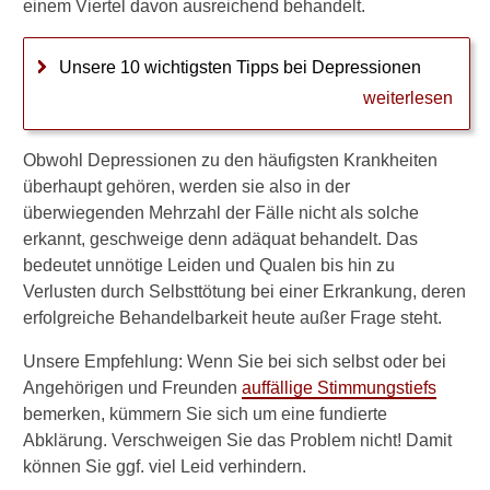
einem Viertel davon ausreichend behandelt.
r
D
e
Unsere 10 wichtigsten Tipps bei Depressionen
p
weiterlesen
r
e
s
Obwohl Depressionen zu den häufigsten Krankheiten
s
überhaupt gehören, werden sie also in der
i
o
überwiegenden Mehrzahl der Fälle nicht als solche
n
erkannt, geschweige denn adäquat behandelt. Das
e
bedeutet unnötige Leiden und Qualen bis hin zu
n
Verlusten durch Selbsttötung bei einer Erkrankung, deren
?
erfolgreiche Behandelbarkeit heute außer Frage steht.
H
Unsere Empfehlung: Wenn Sie bei sich selbst oder bei
a
b
Angehörigen und Freunden
auffällige Stimmungstiefs
e
bemerken, kümmern Sie sich um eine fundierte
i
Abklärung. Verschweigen Sie das Problem nicht! Damit
c
können Sie ggf. viel Leid verhindern.
h