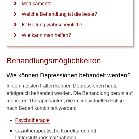
Heilungschancen
Medikamente
Welche Behandlung ist die beste?
Sport und Bewegung
Ist Heilung wahrscheinlich?
Wie kann man helfen?
Wie kann man helfen?
Schüssler-Salze gegen
Depressionen
Behandlungsmöglichkeiten
Antidepressiva
Prognose
Wie können Depressionen behandelt werden?
Depression bei Kindern
In den meisten Fällen können Depressionen heute
erfolgreich behandelt werden. Die Behandlung beruht auf
10 Tipps gegen Depression
mehreren Therapiesäulen, die im individuellen Fall je
nach Bedarf kombiniert werden:
Verwandte Beiträge
Psychotherapie
soziotherapeutische Korrekturen und
W
Unterstützungsmaßnahmen
a