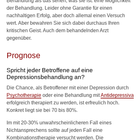
Behandlung als das sehen, was sie ist: eine Möglichkeit
t
der Behandlung. Leider ohne Garantie für einen
y
p
nachhaltigen Erfolg, aber doch allemal einen Versuch
i
wert. Aber bewahren Sie sich dabei durchaus Ihren
s
kritischen Geist. Auch dem behandelnden Arzt
c
gegenüber.
h
e
A
Prognose
n
z
Spricht jeder Betroffene auf eine
e
Depressionsbehandlung an?
i
c
Die Chance, als Betroffener mit einer Depression durch
h
Psychotherapie
oder eine Behandlung mit
Antidepressiva
e
erfolgreich therapiert zu werden, ist erfreulich hoch.
n
Konkret liegt sie bei 70 bis 80%.
W
a
Im mit 20-30% unwahrscheinlicheren Fall eines
s
Nichtansprechens sollte auf jeden Fall eine
s
Kombinationstherapie versucht werden. Die