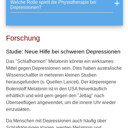
Welche Rolle spielt die Physiotherapie bei
?
Depressionen?
Forschung
►
Symptome
Studie: Neue Hilfe bei schweren Depressionen
Das "Schlafhormon" Melatonin könnte ein wirksames
►
Mittel gegen Depressionen sein. Dies haben australische
Diagnostik
Wissenschaftler in mehreren kleinen Studien
&
herausgefunden (s. Quellen Lancet). Der körpereigene
Laborwerte
Botenstoff Melatonin ist in den USA freiverkäuflich
erhältlich und wird gern gegen den "Jetlag" nach
►
Überseeflügen angewendet, um die innere Uhr wieder
Therapieverfahren
einzutakten.
Da Menschen mit Depressionen auch häufig über
►
Schlafstörungen klagen, werden Melatonin und