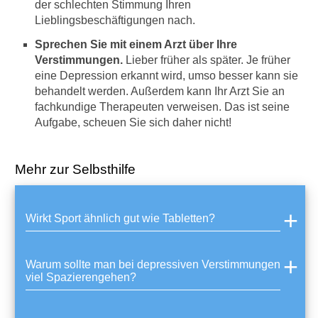
n
der schlechten Stimmung Ihren
D
Lieblingsbeschäftigungen nach.
e
Sprechen Sie mit einem Arzt über Ihre
p
r
Verstimmungen.
Lieber früher als später. Je früher
e
eine Depression erkannt wird, umso besser kann sie
s
behandelt werden. Außerdem kann Ihr Arzt Sie an
s
fachkundige Therapeuten verweisen. Das ist seine
i
Aufgabe, scheuen Sie sich daher nicht!
o
n
e
Mehr zur Selbsthilfe
n
b
e
i
Wirkt Sport ähnlich gut wie Tabletten?
K
i
n
Warum sollte man bei depressiven Verstimmungen
d
viel Spazierengehen?
e
r
n