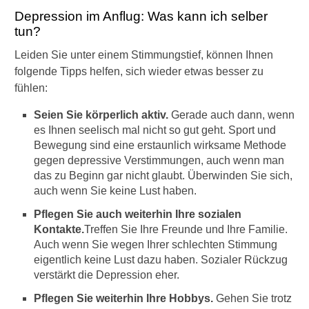
p
Depression im Anflug: Was kann ich selber
r
tun?
e
s
Leiden Sie unter einem Stimmungstief, können Ihnen
s
folgende Tipps helfen, sich wieder etwas besser zu
i
fühlen:
o
n
Seien Sie körperlich aktiv.
Gerade auch dann, wenn
?
es Ihnen seelisch mal nicht so gut geht. Sport und
Bewegung sind eine erstaunlich wirksame Methode
W
i
gegen depressive Verstimmungen, auch wenn man
e
das zu Beginn gar nicht glaubt. Überwinden Sie sich,
e
auch wenn Sie keine Lust haben.
r
Pflegen Sie auch weiterhin Ihre sozialen
k
e
Kontakte.
Treffen Sie Ihre Freunde und Ihre Familie.
n
Auch wenn Sie wegen Ihrer schlechten Stimmung
n
eigentlich keine Lust dazu haben. Sozialer Rückzug
t
verstärkt die Depression eher.
m
a
Pflegen Sie weiterhin Ihre Hobbys.
Gehen Sie trotz