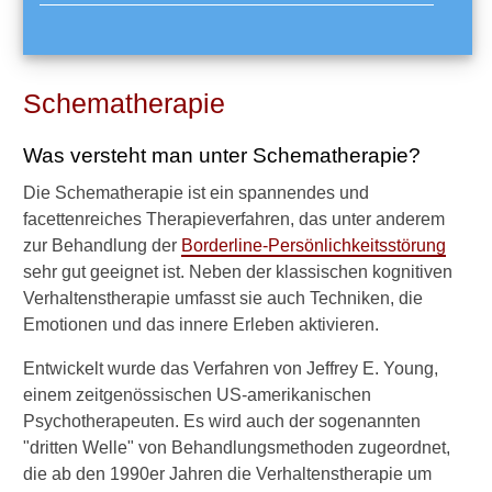
e
r
a
p
i
Schematherapie
e
?
Was versteht man unter Schematherapie?
D
Die Schematherapie ist ein spannendes und
B
facettenreiches Therapieverfahren, das unter anderem
T
zur Behandlung der
Borderline-Persönlichkeitsstörung
a
m
sehr gut geeignet ist. Neben der klassischen kognitiven
b
Verhaltenstherapie umfasst sie auch Techniken, die
u
Emotionen und das innere Erleben aktivieren.
l
a
Entwickelt wurde das Verfahren von Jeffrey E. Young,
n
einem zeitgenössischen US-amerikanischen
t
Psychotherapeuten. Es wird auch der sogenannten
o
d
"dritten Welle" von Behandlungsmethoden zugeordnet,
e
die ab den 1990er Jahren die Verhaltenstherapie um
r