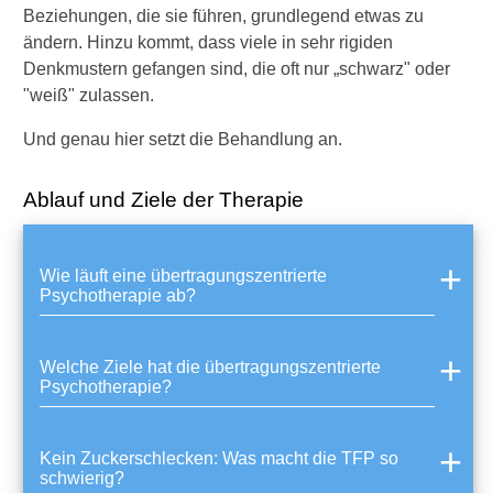
l
Beziehungen, die sie führen, grundlegend etwas zu
e
ändern. Hinzu kommt, dass viele in sehr rigiden
k
Denkmustern gefangen sind, die oft nur „schwarz" oder
t
"weiß" zulassen.
i
s
Und genau hier setzt die Behandlung an.
c
h
-
Ablauf und Ziele der Therapie
B
e
h
Wie läuft eine übertragungszentrierte
a
Psychotherapie ab?
v
i
o
r
Welche Ziele hat die übertragungszentrierte
Psychotherapie?
a
l
e
T
Kein Zuckerschlecken: Was macht die TFP so
h
schwierig?