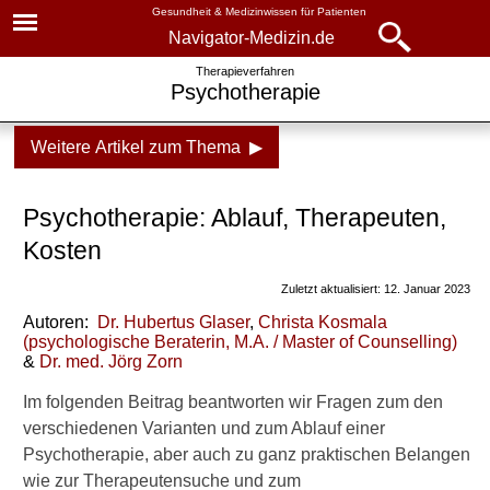
Gesundheit & Medizinwissen für Patienten
Navigator-Medizin.de
Navigator-
Navigator-Medizin.de
Therapieverfahren
Psychotherapie
Medizin.de
▾
► News
Weitere Artikel zum Thema ▶
Therapieverfahren
► Krankheiten
Psychotherapie
Psychotherapie: Ablauf, Therapeuten,
► Diagnostik & Laborwerte
Definition
Kosten
Ablauf
Zuletzt aktualisiert: 12. Januar 2023
► Therapieverfahren
Autoren:
Dr
.
Hubertus Glaser
,
Christa Kosmala
Varianten
(
psychologische Beraterin, M.A. / Master of Counselling
)
► Medikamente
&
Dr
. med.
Jörg Zorn
Psychoedukation
Im folgenden Beitrag beantworten wir Fragen zum den
► Gesundheitsthemen
Übertragungszentrierte
verschiedenen Varianten und zum Ablauf einer
Psychotherapie (TFP)
Psychotherapie, aber auch zu ganz praktischen Belangen
wie zur Therapeutensuche und zum
Schematherapie