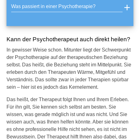
e
Was passiert in einer Psychotherapie?
n
T
h
e
r
Kann der Psychotherapeut auch direkt heilen?
a
p
In gewisser Weise schon. Mitunter liegt der Schwerpunkt
e
der Psychotherapie auf der therapeutischen Beziehung
u
t
selbst. Das heißt, die Beziehung steht im Mittelpunkt. Sie
e
erleben durch den Therapeuten Wärme, Mitgefühl und
n
Verständnis. Das sollte zwar in jeder Therapien spürbar
w
sein – hier ist es jedoch das Kernelement.
e
c
Das heißt, der Therapeut folgt Ihnen und Ihrem Erleben.
h
Für ihn gilt, Sie kennen sich selbst am besten. Sie
s
e
wissen, was gerade möglich ist und was nicht. Und Sie
l
wissen auch, was Ihnen helfen könnte. Aber sie können
n
es ohne professionelle Hilfe nicht sehen, es ist nicht im
?
Bewusstsein. Der Therapeut hilft Ihnen also dabei, das