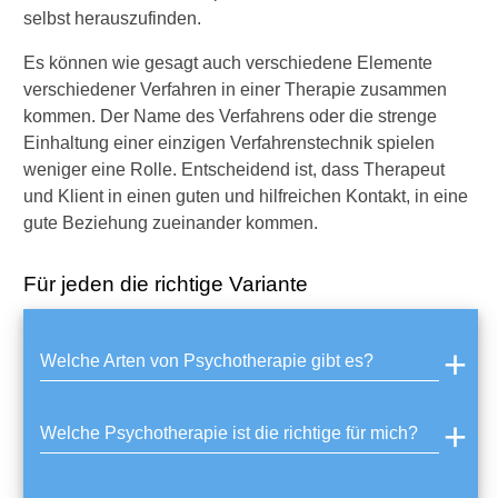
selbst herauszufinden.
W
a
Es können wie gesagt auch verschiedene Elemente
n
n
verschiedener Verfahren in einer Therapie zusammen
b
kommen. Der Name des Verfahrens oder die strenge
e
Einhaltung einer einzigen Verfahrenstechnik spielen
z
weniger eine Rolle. Entscheidend ist, dass Therapeut
a
und Klient in einen guten und hilfreichen Kontakt, in eine
h
l
gute Beziehung zueinander kommen.
t
d
Für jeden die richtige Variante
i
e
K
r
Welche Arten von Psychotherapie gibt es?
a
n
k
Welche Psychotherapie ist die richtige für mich?
e
n
k