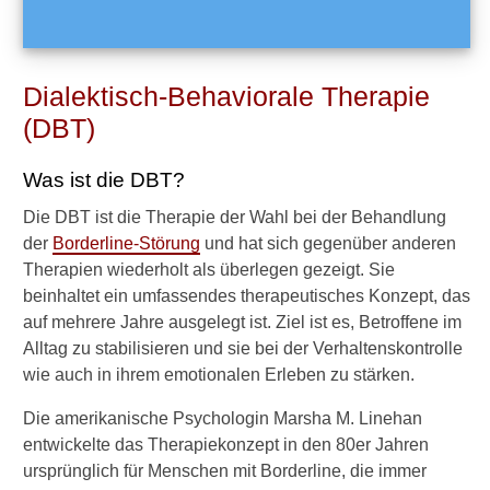
t
?
Dialektisch-Behaviorale Therapie
(DBT)
Was ist die DBT?
►
Krankheiten
Die DBT ist die Therapie der Wahl bei der Behandlung
der
Borderline-Störung
und hat sich gegenüber anderen
Therapien wiederholt als überlegen gezeigt. Sie
►
beinhaltet ein umfassendes therapeutisches Konzept, das
Symptome
auf mehrere Jahre ausgelegt ist. Ziel ist es, Betroffene im
Alltag zu stabilisieren und sie bei der Verhaltenskontrolle
►
wie auch in ihrem emotionalen Erleben zu stärken.
Diagnostik
&
Die amerikanische Psychologin Marsha M. Linehan
Laborwerte
entwickelte das Therapiekonzept in den 80er Jahren
ursprünglich für Menschen mit Borderline, die immer