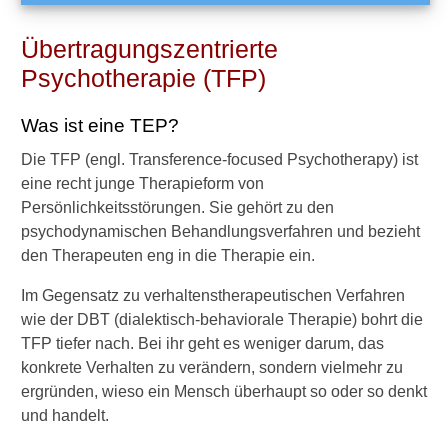
a
s
Übertragungszentrierte
s
e
Psychotherapie (TFP)
e
i
Was ist eine TEP?
n
e
Die TFP (engl. Transference-focused Psychotherapy) ist
P
eine recht junge Therapieform von
s
Persönlichkeitsstörungen. Sie gehört zu den
y
c
psychodynamischen Behandlungsverfahren und bezieht
h
den Therapeuten eng in die Therapie ein.
o
t
Im Gegensatz zu verhaltenstherapeutischen Verfahren
h
wie der DBT (dialektisch-behaviorale Therapie) bohrt die
e
TFP tiefer nach. Bei ihr geht es weniger darum, das
r
konkrete Verhalten zu verändern, sondern vielmehr zu
a
p
ergründen, wieso ein Mensch überhaupt so oder so denkt
i
und handelt.
e