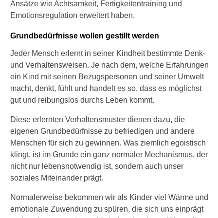
Ansätze wie Achtsamkeit, Fertigkeitentraining und
s
Emotionsregulation erweitert haben.
t
a
Grundbedürfnisse wollen gestillt werden
t
i
Jeder Mensch erlernt in seiner Kindheit bestimmte Denk-
o
und Verhaltensweisen. Je nach dem, welche Erfahrungen
n
ä
ein Kind mit seinen Bezugspersonen und seiner Umwelt
r
macht, denkt, fühlt und handelt es so, dass es möglichst
?
gut und reibungslos durchs Leben kommt.
W
Diese erlernten Verhaltensmuster dienen dazu, die
a
eigenen Grundbedürfnisse zu befriedigen und andere
s
Menschen für sich zu gewinnen. Was ziemlich egoistisch
i
s
klingt, ist im Grunde ein ganz normaler Mechanismus, der
t
nicht nur lebensnotwendig ist, sondern auch unser
d
soziales Miteinander prägt.
e
r
Normalerweise bekommen wir als Kinder viel Wärme und
s
emotionale Zuwendung zu spüren, die sich uns einprägt
o