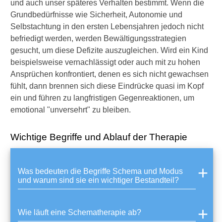
und auch unser späteres Verhalten bestimmt. Wenn die
z
i
Grundbedürfnisse wie Sicherheit, Autonomie und
a
Selbstachtung in den ersten Lebensjahren jedoch nicht
l
befriedigt werden, werden Bewältigungsstrategien
p
gesucht, um diese Defizite auszugleichen. Wird ein Kind
s
beispielsweise vernachlässigt oder auch mit zu hohen
y
c
Ansprüchen konfrontiert, denen es sich nicht gewachsen
h
fühlt, dann brennen sich diese Eindrücke quasi im Kopf
i
ein und führen zu langfristigen Gegenreaktionen, um
a
emotional "unversehrt" zu bleiben.
t
r
i
Wichtige Begriffe und Ablauf der Therapie
s
c
h
Was bedeuten die Begriffe Schema und Modus
e
und warum sind sie ein wichtiger Bestandteil?
D
i
e
n
Wie läuft eine Schematherapie ab?
s