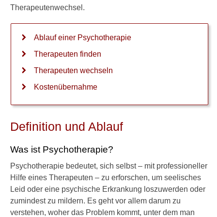
Therapeutenwechsel.
Dialektisch-Behaviorale
Therapie (DBT)
Ablauf einer Psychotherapie
Mentalisierungs-basierte
Therapeuten finden
Therapie (MBT)
Therapeuten wechseln
Wahl des Therapeuten
Kostenübernahme
Therapeutenwechsel
Psychiatrie: Stationäre
Definition und Ablauf
Therapie
Kostenübernahme
Was ist Psychotherapie?
Psychotherapie bedeutet, sich selbst – mit professioneller
Sozialpsychiatrischer Dienst
Hilfe eines Therapeuten – zu erforschen, um seelisches
Leid oder eine psychische Erkrankung loszuwerden oder
Verwandte Beiträge
zumindest zu mildern. Es geht vor allem darum zu
verstehen, woher das Problem kommt, unter dem man