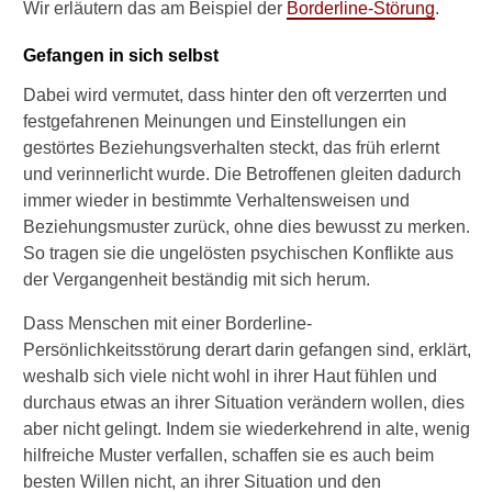
?
Wir erläutern das am Beispiel der
Borderline-Störung
.
W
Gefangen in sich selbst
i
e
Dabei wird vermutet, dass hinter den oft verzerrten und
l
festgefahrenen Meinungen und Einstellungen ein
a
gestörtes Beziehungsverhalten steckt, das früh erlernt
n
und verinnerlicht wurde. Die Betroffenen gleiten dadurch
g
e
immer wieder in bestimmte Verhaltensweisen und
d
Beziehungsmuster zurück, ohne dies bewusst zu merken.
a
So tragen sie die ungelösten psychischen Konflikte aus
u
der Vergangenheit beständig mit sich herum.
e
r
Dass Menschen mit einer Borderline-
t
Persönlichkeitsstörung derart darin gefangen sind, erklärt,
e
i
weshalb sich viele nicht wohl in ihrer Haut fühlen und
n
durchaus etwas an ihrer Situation verändern wollen, dies
e
aber nicht gelingt. Indem sie wiederkehrend in alte, wenig
D
hilfreiche Muster verfallen, schaffen sie es auch beim
i
besten Willen nicht, an ihrer Situation und den
a