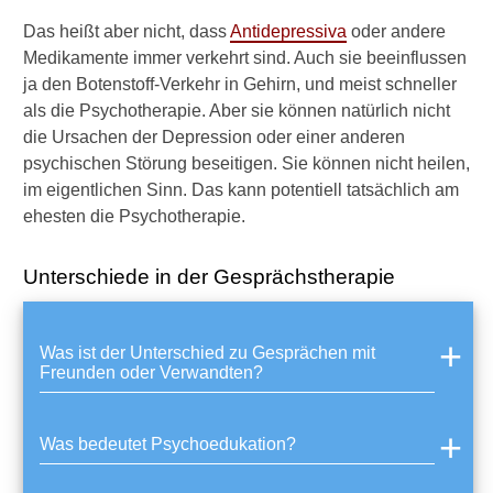
e
Das heißt aber nicht, dass
Antidepressiva
oder andere
i
Medikamente immer verkehrt sind. Auch sie beeinflussen
s
t
ja den Botenstoff-Verkehr in Gehirn, und meist schneller
e
als die Psychotherapie. Aber sie können natürlich nicht
n
die Ursachen der Depression oder einer anderen
a
psychischen Störung beseitigen. Sie können nicht heilen,
c
im eigentlichen Sinn. Das kann potentiell tatsächlich am
h
t
ehesten die Psychotherapie.
e
n
Unterschiede in der Gesprächstherapie
?
K
a
Was ist der Unterschied zu Gesprächen mit
n
Freunden oder Verwandten?
n
i
c
Was bedeutet Psychoedukation?
h
d