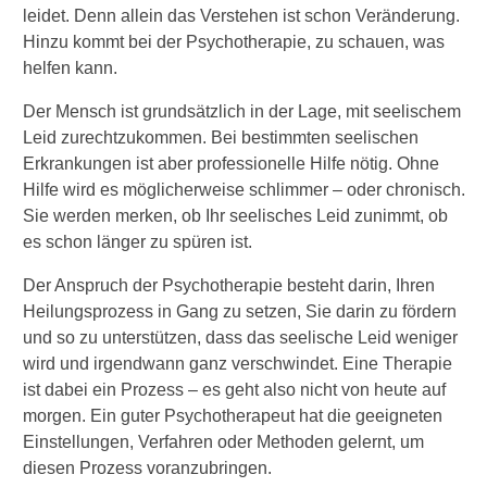
W
leidet. Denn allein das Verstehen ist schon Veränderung.
o
Hinzu kommt bei der Psychotherapie, zu schauen, was
r
helfen kann.
a
u
Der Mensch ist grundsätzlich in der Lage, mit seelischem
f
Leid zurechtzukommen. Bei bestimmten seelischen
m
Erkrankungen ist aber professionelle Hilfe nötig. Ohne
u
s
Hilfe wird es möglicherweise schlimmer – oder chronisch.
s
Sie werden merken, ob Ihr seelisches Leid zunimmt, ob
i
es schon länger zu spüren ist.
c
h
Der Anspruch der Psychotherapie besteht darin, Ihren
b
Heilungsprozess in Gang zu setzen, Sie darin zu fördern
e
und so zu unterstützen, dass das seelische Leid weniger
i
d
wird und irgendwann ganz verschwindet. Eine Therapie
e
ist dabei ein Prozess – es geht also nicht von heute auf
r
morgen. Ein guter Psychotherapeut hat die geeigneten
A
Einstellungen, Verfahren oder Methoden gelernt, um
u
diesen Prozess voranzubringen.
s