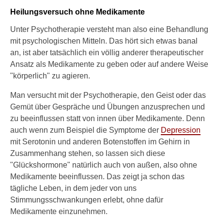
w
a
Heilungsversuch ohne Medikamente
h
Unter Psychotherapie versteht man also eine Behandlung
l
e
mit psychologischen Mitteln. Das hört sich etwas banal
i
an, ist aber tatsächlich ein völlig anderer therapeutischer
n
Ansatz als Medikamente zu geben oder auf andere Weise
e
"körperlich" zu agieren.
s
T
Man versucht mit der Psychotherapie, den Geist oder das
h
Gemüt über Gespräche und Übungen anzusprechen und
e
r
zu beeinflussen statt von innen über Medikamente. Denn
a
auch wenn zum Beispiel die Symptome der
Depression
p
mit Serotonin und anderen Botenstoffen im Gehirn in
e
Zusammenhang stehen, so lassen sich diese
u
"Glückshormone" natürlich auch von außen, also ohne
t
e
Medikamente beeinflussen. Das zeigt ja schon das
n
tägliche Leben, in dem jeder von uns
a
Stimmungsschwankungen erlebt, ohne dafür
m
Medikamente einzunehmen.
m