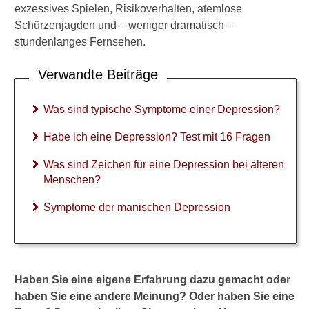
exzessives Spielen, Risikoverhalten, atemlose
Depression bei Kindern
Schürzenjagden und – weniger dramatisch –
stundenlanges Fernsehen.
10 Tipps gegen Depression
Verwandte Beiträge
Verwandte Beiträge
Was sind typische Symptome einer Depression?
W
Habe ich eine Depression? Test mit 16 Fragen
a
s
Was sind Zeichen für eine Depression bei älteren
s
Menschen?
i
n
Symptome der manischen Depression
d
t
y
p
i
Haben Sie eine eigene Erfahrung dazu gemacht oder
s
c
haben Sie eine andere Meinung? Oder haben Sie eine
h