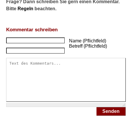
Frage? Dann schreiben Sie gern einen Kommentar.
e
Bitte
Regeln
beachten.
S
y
m
p
Kommentar schreiben
t
o
Name (Pflichtfeld)
Betreff (Pflichtfeld)
m
e
e
i
n
e
r
D
e
p
r
e
Senden
s
s
i