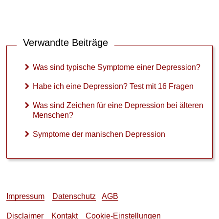
s
i
n
d
Verwandte Beiträge
Z
e
i
Was sind typische Symptome einer Depression?
c
h
Habe ich eine Depression? Test mit 16 Fragen
e
n
Was sind Zeichen für eine Depression bei älteren
f
Menschen?
ü
r
Symptome der manischen Depression
e
i
n
e
D
e
Impressum
Datenschutz
AGB
p
r
Disclaimer
Kontakt
Cookie-Einstellungen