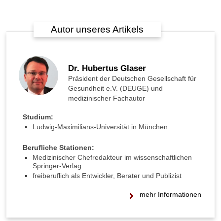
o
n
?
Autor unseres Artikels
H
a
b
Dr. Hubertus Glaser
e
Präsident der Deutschen Gesellschaft für
i
Gesundheit e.V. (DEUGE) und
c
medizinischer Fachautor
h
e
Studium:
i
Ludwig-Maximilians-Universität in München
n
e
Berufliche Stationen:
D
Medizinischer Chefredakteur im wissenschaftlichen
e
Springer-Verlag
p
freiberuflich als Entwickler, Berater und Publizist
r
e
mehr Informationen
s
s