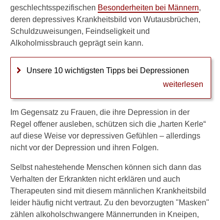
Somatisierte Depression
geschlechtsspezifischen
Besonderheiten bei Männern
,
deren depressives Krankheitsbild von Wutausbrüchen,
Lavierte Depression
Schuldzuweisungen, Feindseligkeit und
Besonderheiten bei
Alkoholmissbrauch geprägt sein kann.
Männern
Unsere 10 wichtigsten Tipps bei Depressionen
Altersdepression
weiterlesen
Teufelskreis der
Schuldgefühle
Im Gegensatz zu Frauen, die ihre Depression in der
Regel offener ausleben, schützen sich die „harten Kerle“
Zorn, Schuldzuweisung
auf diese Weise vor depressiven Gefühlen – allerdings
& Co
nicht vor der Depression und ihren Folgen.
Wissenswertes
Selbst nahestehende Menschen können sich dann das
Behandlung
Verhalten der Erkrankten nicht erklären und auch
Therapeuten sind mit diesem männlichen Krankheitsbild
Antidepressiva
leider häufig nicht vertraut. Zu den bevorzugten "Masken"
zählen alkoholschwangere Männerrunden in Kneipen,
Prognose