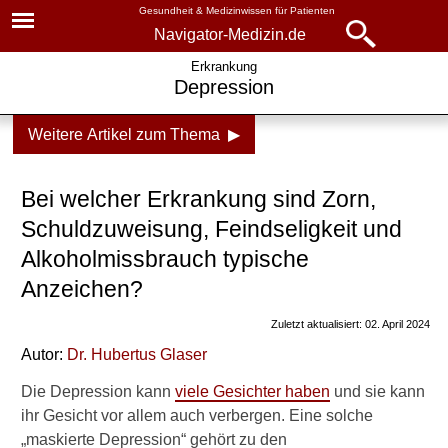
Gesundheit & Medizinwissen für Patienten
Navigator-Medizin.de
Navigator-
Navigator-Medizin.de
Erkrankung
Depression
Medizin.de
▾
► News
Weitere Artikel zum Thema ▶
Krankheiten
► Krankheiten
Depression
Bei welcher Erkrankung sind Zorn,
► Diagnostik & Laborwerte
Formen der Depression
Schuldzuweisung, Feindseligkeit und
Alkoholmissbrauch typische
Ursachen
► Therapieverfahren
Anzeichen?
Symptome
► Medikamente
Zuletzt aktualisiert: 02. April 2024
Anzeichen
Autor:
Dr
.
Hubertus Glaser
► Gesundheitsthemen
Test auf Depression
Die Depression kann
viele Gesichter haben
und sie kann
Manische Depression
ihr Gesicht vor allem auch verbergen. Eine solche
„maskierte Depression“ gehört zu den