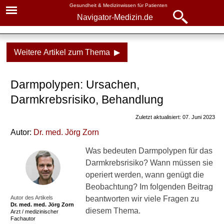
Gesundheit & Medizinwissen für Patienten
Navigator-Medizin.de
Navigator-
Navigator-Medizin.de
Medizin.de
Weitere Artikel zum Thema ▶
▾
► News
Krankheiten
Darmpolypen: Ursachen,
► Krankheiten
Darmpolypen
Darmkrebsrisiko, Behandlung
► Diagnostik & Laborwerte
Folgen und Risiken
Zuletzt aktualisiert: 07. Juni 2023
Behandlung
Autor:
Dr
. med.
Jörg Zorn
► Therapieverfahren
Wie schnell wird aus
Was bedeuten Darmpolypen für das
► Medikamente
Darmpolypen Darmkrebs?
Darmkrebsrisiko? Wann müssen sie
operiert werden, wann genügt die
► Gesundheitsthemen
Beobachtung? Im folgenden Beitrag
Verwandte Beiträge
Autor des Artikels
beantworten wir viele Fragen zu
Dr. med.
med. Jörg Zorn
diesem Thema.
Arzt / medizinischer
W
Fachautor