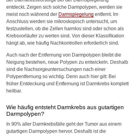
y
entdeckt. Zeigen sich solche Darmpolypen, werden sie
p
meist noch während der
Darmspiegelung
entfernt. Im
e
Anschluss werden sie mikroskopisch untersucht, um
n
festzustellen, ob die Zellen harmlos sind oder schon als
D
a
Krebsvorläufer zu werten sind. Von dieser Klassifikation
r
hängt ab, wie häufig Nachkontrollen erforderlich sind.
m
k
Auch nach der Entfernung von Darmpolypen bleibt die
r
Neigung bestehen, neue Polypen zu entwickeln. Deshalb
e
sind die Nachsorgeuntersuchungen nach einer
b
Polypentfernung so wichtig. Denn auch hier gilt: Bei
s
?
früher Entdeckung und Entfernung ist Darmkrebs komplett
heilbar.
D
a
Wie häufig entsteht Darmkrebs aus gutartigen
r
m
Darmpolypen?
k
In 90% aller Darmkrebsfälle geht der Tumor aus einem
r
e
gutartigen Darmpolypen hervor. Deshalb ist die