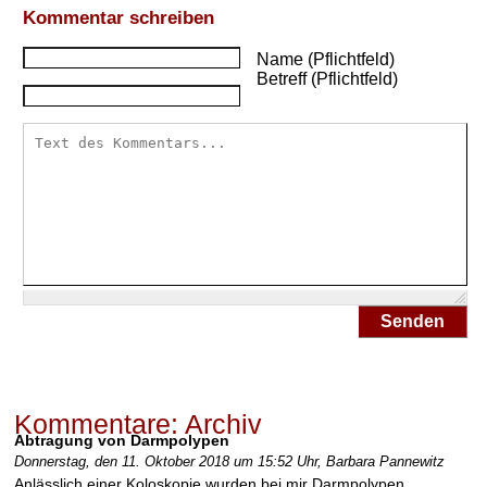
D
Kommentar schreiben
a
r
Name (Pflichtfeld)
m
Betreff (Pflichtfeld)
k
r
e
b
s
s
c
h
ü
t
z
Senden
e
n
?
Kommentare: Archiv
W
Abtragung von Darmpolypen
i
Donnerstag, den 11. Oktober 2018 um 15:52 Uhr,
Barbara Pannewitz
e
Anlässlich einer Koloskopie wurden bei mir Darmpolypen
g