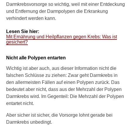
b
Darmkrebsvorsorge so wichtig, weil mit einer Entdeckung
s
und Entfernung der Darmpolypen die Erkrankung
v
verhindert werden kann.
o
r
Lesen Sie hier:
s
Mit Ernährung und Heilpflanzen gegen Krebs: Was ist
o
gesichert?
r
g
e
Nicht alle Polypen entarten
:
W
Wichtig ist aber auch, aus dieser Information nicht die
e
falschen Schlüsse zu ziehen: Zwar geht Darmkrebs in
l
den allermeisten Fällen auf einen Polypen zurück. Das
c
bedeutet aber nicht, dass aus der Mehrzahl der Polypen
h
Darmkrebs wird. Im Gegenteil: Die Mehrzahl der Polypen
e
U
entartet nicht.
n
t
Aber sicher ist sicher, die Vorsorge lohnt gerade bei
e
Darmkrebs unbedingt.
r