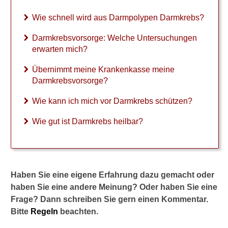
Ü
b
Wie schnell wird aus Darmpolypen Darmkrebs?
e
r
Darmkrebsvorsorge: Welche Untersuchungen
n
erwarten mich?
i
m
Übernimmt meine Krankenkasse meine
m
Darmkrebsvorsorge?
t
m
Wie kann ich mich vor Darmkrebs schützen?
e
i
Wie gut ist Darmkrebs heilbar?
n
e
K
r
a
Haben Sie eine eigene Erfahrung dazu gemacht oder
n
haben Sie eine andere Meinung? Oder haben Sie eine
k
Frage? Dann schreiben Sie gern einen Kommentar.
e
n
Bitte
Regeln
beachten.
k