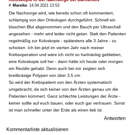
r
#
Mareike
14.04.2021 13:53
g
Die Nachsorge wird, wie bereits schon oft kommentiert,
e
schlampig von den Onkologen durchgeführt. Schnell ein
?
bisschen Blut abgenommen und den Bauch per Ultraschall
angesehen - mehr wird leider nicht getan. Statt den Patienten
W
regelmäßig zur Koloskopie - spätestens alle 3 Jahre - zu
i
e
schicken. Ich bin jetzt im vierten Jahr nach meiner
k
Krebsoperation und wäre ich nicht so hartnäckig geblieben,
a
eine Koloskopie soll her - dann hätte ich heute oder morgen
n
ein Rezidiv gehabt. Denn auch bei mir zeigten sich
n
breitbräsige Polypen von über 3,5 cm.
i
So wird der Krebspatient von den Ärzten systematisch
c
h
umgebracht, da sich keiner von den Ärzten genau um die
m
Patienten kümmert. Ganz schlechte Leistungen der Ärzte -
i
keiner sollte auf euch bauen, oder euch gar vertrauen. Sonst
c
ist man schneller unter der Erde als einen lieb ist.
h
Antworten
v
o
Kommentarliste aktualisieren
r