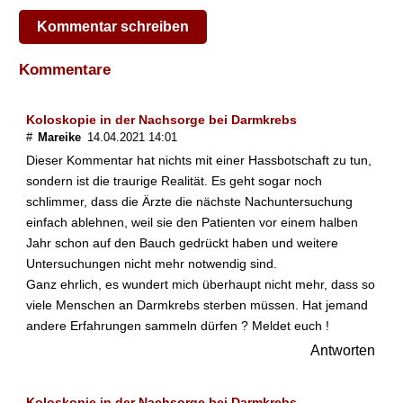
a
s
Kommentar schreiben
s
e
Kommentare
m
e
i
Koloskopie in der Nachsorge bei Darmkrebs
n
#
Mareike
14.04.2021 14:01
e
Dieser Kommentar hat nichts mit einer Hassbotschaft zu tun,
D
sondern ist die traurige Realität. Es geht sogar noch
a
schlimmer, dass die Ärzte die nächste Nachuntersuchung
r
m
einfach ablehnen, weil sie den Patienten vor einem halben
k
Jahr schon auf den Bauch gedrückt haben und weitere
r
Untersuchungen nicht mehr notwendig sind.
e
Ganz ehrlich, es wundert mich überhaupt nicht mehr, dass so
b
viele Menschen an Darmkrebs sterben müssen. Hat jemand
s
andere Erfahrungen sammeln dürfen ? Meldet euch !
v
o
Antworten
r
s
o
Koloskopie in der Nachsorge bei Darmkrebs