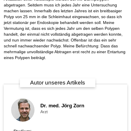
abgetragen. Seitdem muss ich jedes Jahr eine Untersuchung
u
machen lassen. Innerhalb des letzten Jahres ist ein breitbasiger
t
Polyp von 25 mm in die Schleimhaut eingewachsen, so dass ich
i
jetzt stationär per Endoskopie behandelt werden soll. Meine
s
Vermutung ist, dass es sich jedes Jahr um den selben Polypen
t
handelt, der einmal nicht vollständig abgetragen werden konnte,
D
und nun immer wieder nachwächst. Offenbar ist das ein sehr
a
schnell nachwachsender Polyp. Meine Befürchtung: Dass das
r
mehrmalige unvollständige Abtragen erst recht zu einer Entartung
m
eines Polypen beiträgt.
k
r
e
b
s
Autor unseres Artikels
h
e
i
l
Dr. med. Jörg Zorn
b
Arzt
a
r
?