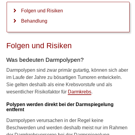
i
e
Folgen und Risiken
s
c
Behandlung
h
n
e
Folgen und Risiken
l
l
w
Was bedeuten Darmpolypen?
i
r
Darmpolypen sind zwar primär gutartig, können sich aber
d
im Laufe der Jahre zu bösartigen Tumoren entwickeln.
a
Sie gelten deshalb als eine Krebsvorstufe und als
u
wesentlicher Risikofaktor für
Darmkrebs
.
s
D
Polypen werden direkt bei der Darmspiegelung
a
entfernt
r
m
Darmpolypen verursachen in der Regel keine
p
Beschwerden und werden deshalb meist nur im Rahmen
o
l
der Darmkrebsvorsorge bei der Darmspiegelung