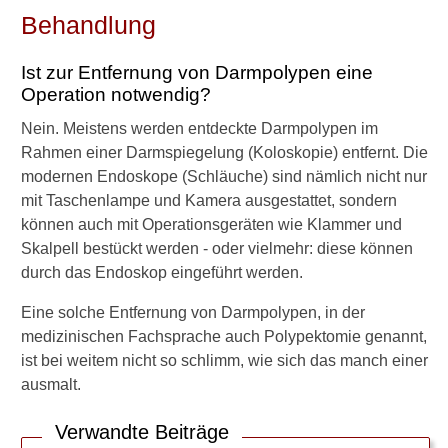
s
Behandlung
u
c
h
Ist zur Entfernung von Darmpolypen eine
u
Operation notwendig?
n
g
Nein. Meistens werden entdeckte Darmpolypen im
e
Rahmen einer Darmspiegelung (Koloskopie) entfernt. Die
n
modernen Endoskope (Schläuche) sind nämlich nicht nur
e
mit Taschenlampe und Kamera ausgestattet, sondern
r
w
können auch mit Operationsgeräten wie Klammer und
a
Skalpell bestückt werden - oder vielmehr: diese können
r
durch das Endoskop eingeführt werden.
t
e
Eine solche Entfernung von Darmpolypen, in der
n
medizinischen Fachsprache auch Polypektomie genannt,
m
ist bei weitem nicht so schlimm, wie sich das manch einer
i
c
ausmalt.
h
?
Verwandte Beiträge