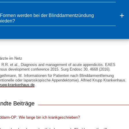
Formen werden bei der Blinddarmentzündung
hieden?
ärzte im Netz
, R.R. et al., Diagnosis and management of acute appendicitis. EAES
sus development conference 2015. Surg Endosc 30, 4668 (2016).
gethmann, M. Informationen für Patienten nach Blinddarmentfernung
ntionelle oder laparoskopische Appendektomie). Alfried Krupp Krankenhaus.
rupp-krankenhaus.de
.
ndte Beiträge
nddarm-OP: Wie lange bin ich krankgeschrieben?