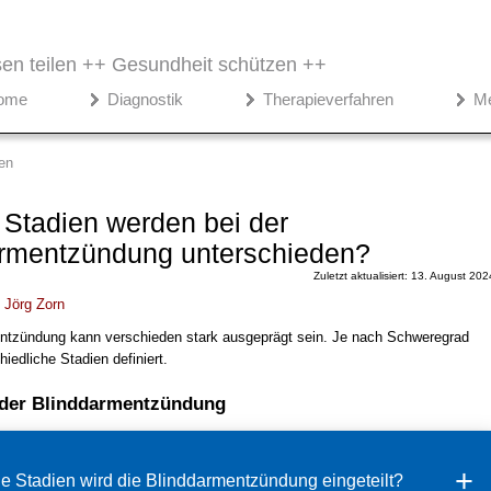
en teilen ++
Gesundheit schützen ++
ome
Diagnostik
Therapieverfahren
M
en
Stadien werden bei der
rmentzündung unterschieden?
Zuletzt aktualisiert: 13. August 202
.
Jörg Zorn
ntzündung kann verschieden stark ausgeprägt sein. Je nach Schweregrad
iedliche Stadien definiert.
 der Blinddarmentzündung
he Stadien wird die Blinddarmentzündung eingeteilt?