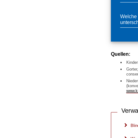
Welche 
untersc
Quellen:
Kinder
Gorter
consen
Nieder
(konve
www.k
Verwa
Bli