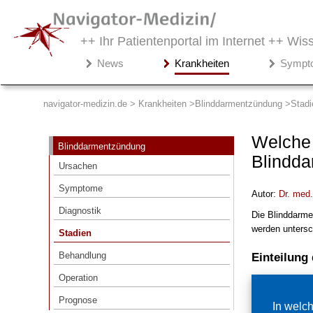
++ Ihr Patientenportal im Internet ++
Wiss
Navigator-
News
Krankheiten
Sympt
Medizin.de
▾
Krankheiten
navigator-medizin.de > Krankheiten
Blinddarmentzündung
Stadi
Blinddarmentzündung
Welche 
Blinddarmentzündung
Ursachen
Blindda
Ursachen
Symptome
Symptome
Autor:
Dr
. med
Diagnostik
Diagnostik
Die Blinddarme
Stadien
werden untersch
Stadien
Behandlung
Behandlung
Einteilung
Operation
Operation
Prognose
Prognose
In welc