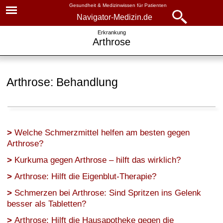
Gesundheit & Medizinwissen für Patienten
Navigator-Medizin.de
Navigator-
Navigator-Medizin.de
Erkrankung
Arthrose
Medizin.de
▾
► News
Krankheiten
Arthrose: Behandlung
► Krankheiten
Arthrose
► Diagnostik & Laborwerte
Basiswissen Arthrose
Arthrose-Behandlung
Welche Schmerzmittel helfen am besten gegen
► Therapieverfahren
Arthrose?
Schmerzmittel
► Medikamente
Kurkuma gegen Arthrose – hilft das wirklich?
Prognose
Arthrose: Hilft die Eigenblut-Therapie?
► Gesundheitsthemen
Gelenkersatz
Schmerzen bei Arthrose: Sind Spritzen ins Gelenk
besser als Tabletten?
Ernährung
Arthrose: Hilft die Hausapotheke gegen die