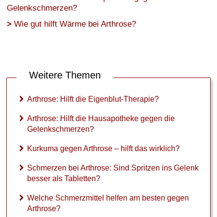
Knie-Arthrose
Gelenkschmerzen?
Wie gut hilft Wärme bei Arthrose?
Finger-Arthrose
Schulter-Arthrose
Hüftgelenks-Arthrose
Weitere Themen
Arthrose: Hilft die Eigenblut-Therapie?
►
Arthrose: Hilft die Hausapotheke gegen die
Symptome
Gelenkschmerzen?
Kurkuma gegen Arthrose – hilft das wirklich?
►
Diagnostik
Schmerzen bei Arthrose: Sind Spritzen ins Gelenk
&
besser als Tabletten?
Laborwerte
Welche Schmerzmittel helfen am besten gegen
Arthrose?
►