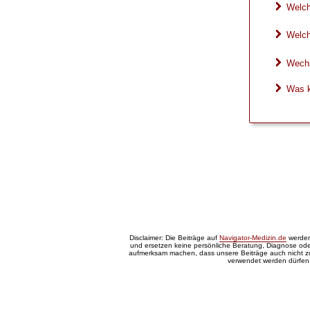
Welch
Welch
Wechs
Was k
Disclaimer: Die Beiträge auf
Navigator-Medizin.de
werden 
und ersetzen keine persönliche Beratung, Diagnose oder
aufmerksam machen, dass unsere Beiträge auch nicht 
verwendet werden dürfen