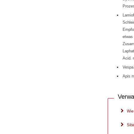
Proze
Lamiof
Schlei
Empfoh
etwas 
Zusam
Laphat
Acid. 
Vespa 
Apis m
Verwa
Wie
Sibi