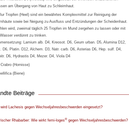
ssen am Übergang von Haut zu Schleimhaut.
lur Tropfen (Heel) sind ein bewährtes Komplexmittel zur Reinigung der
mhäute sowie bei Neigung zu Ausfluss und Entzündungen der Scheidenhaut.
len wird, zweimal täglich 25 Tropfen im Mund zergehen zu lassen oder mit
Wasser verdünnt zu trinken.
mensetzung: Lamium alb. D4, Kreosot. D6, Geum urban. D5, Alumina D12,
. D6, Platin. D12, Alchem. D3, Natr. carb. D6, Asterias D6, Hep. sulf. D4,
nitr. D6, Hydrastis D4, Mezer. D4, Viola D4
Crabro (Hornisse)
ellifica (Biene)
ndte Beiträge
 wird Lachesis gegen Wechseljahresbeschwerden eingesetzt?
®
rischer Rhabarber: Wie wirkt femi-loges
gegen Wechseljahresbeschwerden?