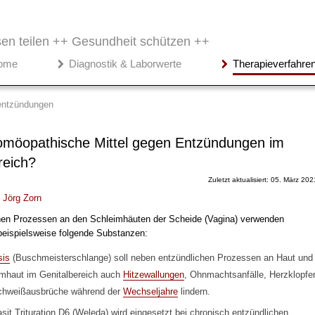
en teilen ++
Gesundheit schützen ++
ome
Diagnostik & Laborwerte
Therapieverfahre
entzündungen
omöopathische Mittel gegen Entzündungen im
reich?
Zuletzt aktualisiert: 05. März 202
.
Jörg Zorn
hen Prozessen an den Schleimhäuten der Scheide (Vagina) verwenden
eispielsweise folgende Substanzen:
sis
(Buschmeisterschlange) soll neben entzündlichen Prozessen an Haut und
mhaut im Genitalbereich auch
Hitzewallungen
, Ohnmachtsanfälle, Herzklopfe
chweißausbrüche während der
Wechseljahre
lindern.
sit Trituration D6 (Weleda) wird eingesetzt bei chronisch entzündlichen