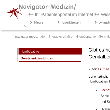
++ Ihr Patientenportal im Internet ++
Wiss
Navigator-
News
Krankheiten
Sympt
Medizin.de
Suche
▾
Therapieverfahren
navigator-medizin.de > Therapieverfahren
Homöopathie
Genital
Homöopathie
Gibt es h
Homöopathie
Genitalentzündungen
Genitalbe
Genitalentzündungen
Autor:
Dr
. med
Bei entzündlic
Homöopathen b
Lache
Schlei
und S
Dyskra