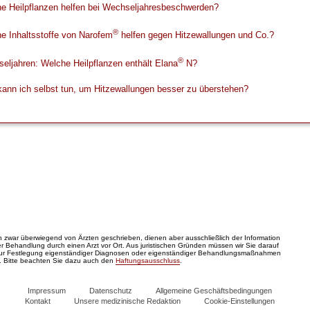
e Heilpflanzen helfen bei Wechseljahresbeschwerden?
®
e Inhaltsstoffe von Narofem
helfen gegen Hitzewallungen und Co.?
®
eljahren: Welche Heilpflanzen enthält Elana
N?
ann ich selbst tun, um Hitzewallungen besser zu überstehen?
zwar überwiegend von Ärzten geschrieben, dienen aber ausschließlich der Information
 Behandlung durch einen Arzt vor Ort. Aus juristischen Gründen müssen wir Sie darauf
zur Festlegung eigenständiger Diagnosen oder eigenständiger Behandlungsmaßnahmen
. Bitte beachten Sie dazu auch den
Haftungsausschluss
.
Impressum
Datenschutz
Allgemeine Geschäftsbedingungen
Kontakt
Unsere medizinische Redaktion
Cookie-Einstellungen