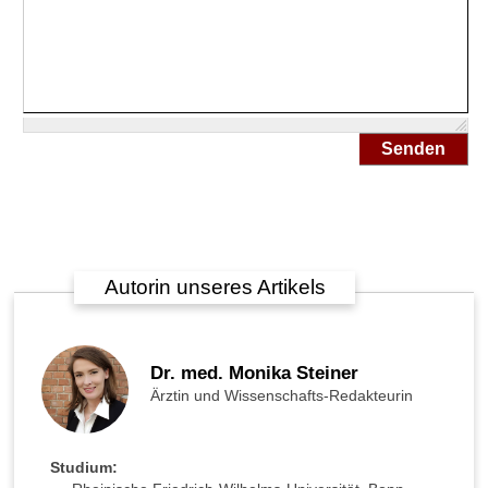
t
m
i
t
d
e
m
Senden
H
u
s
t
e
n
Autorin unseres Artikels
s
t
i
l
Dr. med. Monika Steiner
l
Ärztin und Wissenschafts-Redakteurin
e
r
C
Studium:
a