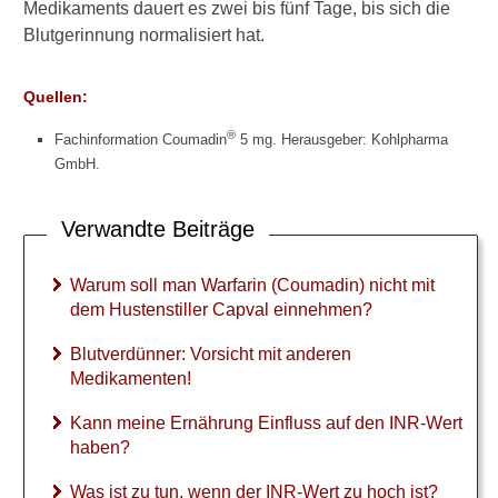
Alles rund um Blutverdünner
Medikaments dauert es zwei bis fünf Tage, bis sich die
Blutgerinnung normalisiert hat.
Welche Medikamente wirken
auf die Blutgerinnung,
Quellen:
welche auf die
Blutplättchen?
®
Fachinformation Coumadin
5 mg. Herausgeber: Kohlpharma
GmbH.
Verwandte Beiträge
Verwandte Beiträge
W
a
Warum soll man Warfarin (Coumadin) nicht mit
r
dem Hustenstiller Capval einnehmen?
u
m
Blutverdünner: Vorsicht mit anderen
s
Medikamenten!
o
l
Kann meine Ernährung Einfluss auf den INR-Wert
l
haben?
m
a
Was ist zu tun, wenn der INR-Wert zu hoch ist?