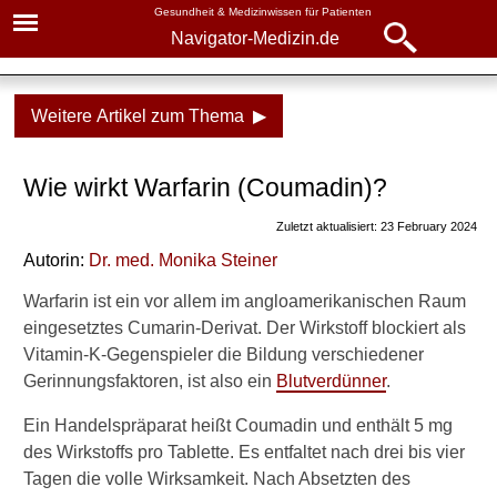
Gesundheit & Medizinwissen für Patienten
Navigator-Medizin.de
Navigator-
Navigator-Medizin.de
Medizin.de
Weitere Artikel zum Thema ▶
▾
► News
Medikamente
Wie wirkt Warfarin (Coumadin)?
► Krankheiten
Warfarin
Zuletzt aktualisiert: 23 February 2024
► Diagnostik & Laborwerte
Wirkung
Autorin:
Dr
. med.
Monika Steiner
Einnahme
► Therapieverfahren
Warfarin ist ein vor allem im angloamerikanischen Raum
eingesetztes Cumarin-Derivat. Der Wirkstoff blockiert als
► Medikamente
Vitamin-K-Gegenspieler die Bildung verschiedener
Weitere Inhalte dazu auf
Gerinnungsfaktoren, ist also ein
Blutverdünner
.
Navigator-Medizin
► Gesundheitsthemen
Ein Handelspräparat heißt Coumadin und enthält 5 mg
Blutverdünner: Vorsicht mit
des Wirkstoffs pro Tablette. Es entfaltet nach drei bis vier
anderen Medikamenten
Tagen die volle Wirksamkeit. Nach Absetzten des