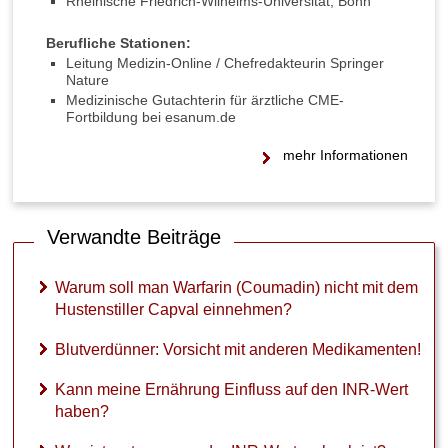
Rheinische Friedrich-Wilhelms-Universität, Bonn
p
v
Berufliche Stationen:
a
Leitung Medizin-Online / Chefredakteurin Springer
l
Nature
e
Medizinische Gutachterin für ärztliche CME-
i
Fortbildung bei esanum.de
n
n
mehr Informationen
e
h
m
e
Verwandte Beiträge
n
?
Warum soll man Warfarin (Coumadin) nicht mit dem
B
Hustenstiller Capval einnehmen?
l
u
Blutverdünner: Vorsicht mit anderen Medikamenten!
t
v
Kann meine Ernährung Einfluss auf den INR-Wert
e
haben?
r
d