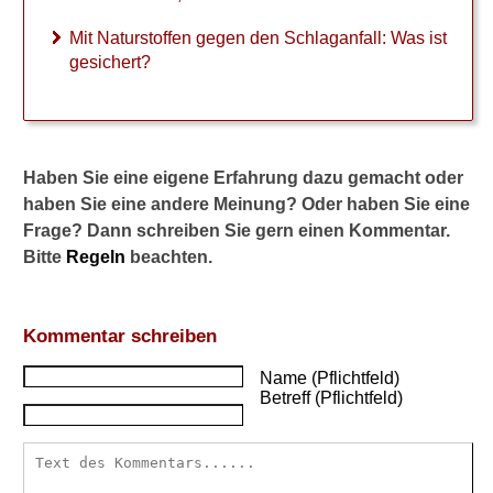
n
W
Mit Naturstoffen gegen den Schlaganfall: Was ist
a
gesichert?
r
f
a
r
i
Haben Sie eine eigene Erfahrung dazu gemacht oder
n
(
haben Sie eine andere Meinung? Oder haben Sie eine
C
Frage? Dann schreiben Sie gern einen Kommentar.
o
Bitte
Regeln
beachten.
u
m
a
d
Kommentar schreiben
i
n
Name (Pflichtfeld)
Betreff (Pflichtfeld)
)
n
i
c
h