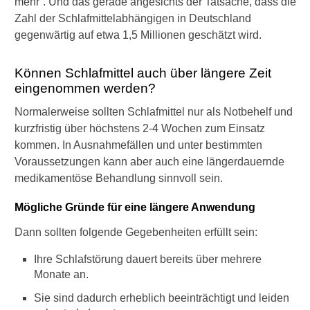
l
mehr“. Und das gerade angesichts der Tatsache, dass die
a
Zahl der Schlafmittelabhängigen in Deutschland
f
gegenwärtig auf etwa 1,5 Millionen geschätzt wird.
t
a
b
Können Schlafmittel auch über längere Zeit
l
eingenommen werden?
e
Normalerweise sollten Schlafmittel nur als Notbehelf und
t
t
kurzfristig über höchstens 2-4 Wochen zum Einsatz
e
kommen. In Ausnahmefällen und unter bestimmten
n
Voraussetzungen kann aber auch eine längerdauernde
w
medikamentöse Behandlung sinnvoll sein.
i
e
Mögliche Gründe für eine längere Anwendung
d
e
Dann sollten folgende Gegebenheiten erfüllt sein:
r
l
Ihre Schlafstörung dauert bereits über mehrere
o
Monate an.
s
k
Sie sind dadurch erheblich beeinträchtigt und leiden
o