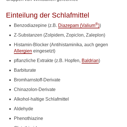
S
Einteilung der Schlafmittel
c
h
®
Benzodiazepine (z.B.
Diazepam (Valium
)
)
l
a
Z-Substanzen (Zolpidem, Zopiclon, Zaleplon)
f
Histamin-Blocker (Antihistaminika, auch gegen
m
Allergien
eingesetzt)
i
t
pflanzliche Extrakte (z.B. Hopfen,
Baldrian
)
t
e
Barbiturate
l
Bromharnstoff-Derivate
:
W
Chinazolon-Derivate
e
l
Alkohol-haltige Schlafmittel
c
h
Aldehyde
e
Phenothiazine
N
e