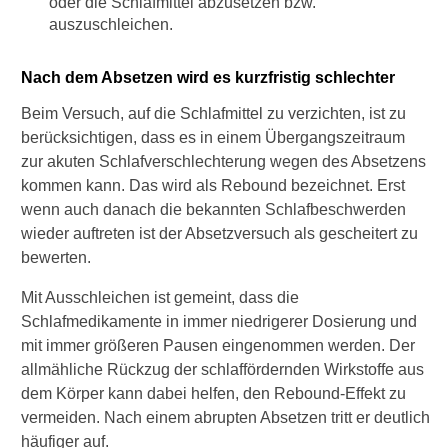
oder die Schlafmittel abzusetzen bzw.
a
auszuschleichen.
f
s
t
Nach dem Absetzen wird es kurzfristig schlechter
ö
r
Beim Versuch, auf die Schlafmittel zu verzichten, ist zu
u
berücksichtigen, dass es in einem Übergangszeitraum
n
zur akuten Schlafverschlechterung wegen des Absetzens
g
e
kommen kann. Das wird als Rebound bezeichnet. Erst
n
wenn auch danach die bekannten Schlafbeschwerden
v
wieder auftreten ist der Absetzversuch als gescheitert zu
e
bewerten.
r
u
Mit Ausschleichen ist gemeint, dass die
r
Schlafmedikamente in immer niedrigerer Dosierung und
s
a
mit immer größeren Pausen eingenommen werden. Der
c
allmähliche Rückzug der schlaffördernden Wirkstoffe aus
h
dem Körper kann dabei helfen, den Rebound-Effekt zu
e
vermeiden. Nach einem abrupten Absetzen tritt er deutlich
n
häufiger auf.
?