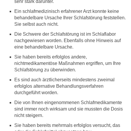
sehr stark darunter.
m
m
Ein schlafmedizinisch erfahrener Arzt konnte keine
e
behandelbare Ursache Ihrer Schlafstörung feststellen.
n
Sie selbst auch nicht.
?
Die Schwere der Schlafstörung ist im Schlaflabor
K
nachgewiesen worden. Ebenfalls ohne Hinweis auf
ö
eine behandelbare Ursache.
n
n
Sie haben bereits erfolglos andere,
e
nichtmedikamentöse Maßnahmen ergriffen, um Ihre
n
Schlafstörung zu überwinden.
D
Es sind auch ärztlicherseits mindestens zweimal
r
o
erfolglos alternative Behandlungsverfahren
g
durchgeführt worden.
e
Die von Ihnen eingenommenen Schlafmedikamente
n
sind immer noch wirksam und sie mussten die Dosis
S
c
nicht steigern.
h
Sie haben bereits mehrmals erfolglos versucht, das
l