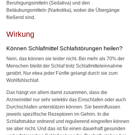
h
Beruhigungsmitteln (Sedativa) und den
?
Betäubungsmitteln (Narkotika), wobei die Übergänge
fließend sind.
W
a
s
Wirkung
i
s
Können Schlafmittel Schlafstörungen heilen?
t
b
Nein, das können sie leider nicht. Bei mehr als 70% der
e
Menschen bleibt der Schlaf trotz Schlafmitteleinnahme
i
gestört. Nur etwa jeder Fünfte gelangt durch sie zum
S
c
Wohlfühlschlaf.
h
l
Das hängt vor allem damit zusammen, dass die
a
Arzneimittel nur sehr selektiv das Einschlafen oder auch
f
Durchschlafen unterstützen können. Sie beeinflussen
m
jeweils spezifische Rezeptoren im Gehirn. In die
i
Schlafstruktur ordnend und regulierend eingreifen können
t
t
sie aber nicht. Und das ist für einen dauerhaft gesunden
e