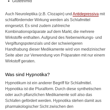
Glutethimid
b
e
n
Auch Neuroleptika (z.B. Clozapin) und
Antidepressiva
mit
w
schlaffördernder Wirkung werden als Schlafmittel
i
eingesetzt. Es sind zudem zahlreiche
r
Kombinationspräparate auf dem Markt, die mehrere
k
Wirkstoffe enthalten. Aufgrund des Nebenwirkungs- und
u
n
Vergiftungspotenzials und der schwierigeren
g
Handhabung dieser Medikamente wird von medizinischer
e
Seite aber zur Verwendung von Präparaten mit nur einem
n
Wirkstoff geraten.
s
i
n
Was sind Hypnotika?
d
m
Hypnotikum ist ein anderer Begriff für Schlafmittel.
ö
Hypnotika ist die Pluralform. Durch diese synthetischen
g
oder auch pflanzlichen Medikamente soll also das
l
Schlafen gefördert werden. Hypnotika stehen damit aus
i
pharmakologischer Sicht zwischen den
c