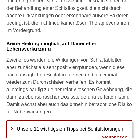
und erfolgreichen Schlaf notwendig. Deshalb stehen bei
l
der Behandlung einer Schlaflosigkeit, die nicht durch
n
andere Erkrankungen oder erkennbare äußere Faktoren
d
bedingt ist, die nichtmedikamentösen Therapieverfahren
e
r
im Vordergrund.
H
a
Keine Heilung möglich, auf Dauer eher
Lebensverkürzung
n
g
Zweifellos werden die Wirkungen von Schlaftabletten
o
aber zunächst als sehr positiv empfunden, wenn diese
v
e
nach unsäglichen Schlafproblemen endlich einmal
r
wieder zum Durchschlafen verhelfen. Es kommt
-
allerdings häufig zu einer relativ raschen Gewöhnung, die
E
dann zu ebenso rascher Dosissteigerung verleiten kann.
f
Damit wächst aber auch das ohnehin beträchtliche Risiko
f
e
für Nebenwirkungen.
k
t
Unsere 11 wichtigsten Tipps bei Schlafstörungen
?
weiterlesen