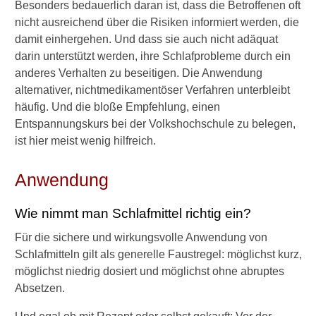
Besonders bedauerlich daran ist, dass die Betroffenen oft
f
l
nicht ausreichend über die Risiken informiert werden, die
o
damit einhergehen. Und dass sie auch nicht adäquat
s
darin unterstützt werden, ihre Schlafprobleme durch ein
i
anderes Verhalten zu beseitigen. Die Anwendung
g
alternativer, nichtmedikamentöser Verfahren unterbleibt
k
e
häufig. Und die bloße Empfehlung, einen
i
Entspannungskurs bei der Volkshochschule zu belegen,
t
ist hier meist wenig hilfreich.
h
a
b
Anwendung
e
n
Wie nimmt man Schlafmittel richtig ein?
?
Für die sichere und wirkungsvolle Anwendung von
Schlafmitteln gilt als generelle Faustregel: möglichst kurz,
möglichst niedrig dosiert und möglichst ohne abruptes
Absetzen.
►