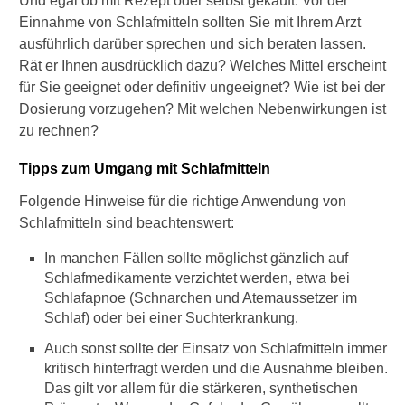
Und egal ob mit Rezept oder selbst gekauft: Vor der
Krankheiten
Einnahme von Schlafmitteln sollten Sie mit Ihrem Arzt
ausführlich darüber sprechen und sich beraten lassen.
►
Rät er Ihnen ausdrücklich dazu? Welches Mittel erscheint
Symptome
für Sie geeignet oder definitiv ungeeignet? Wie ist bei der
Dosierung vorzugehen? Mit welchen Nebenwirkungen ist
zu rechnen?
►
Diagnostik
Tipps zum Umgang mit Schlafmitteln
&
Laborwerte
Folgende Hinweise für die richtige Anwendung von
Schlafmitteln sind beachtenswert:
►
In manchen Fällen sollte möglichst gänzlich auf
Therapieverfahren
Schlafmedikamente verzichtet werden, etwa bei
Schlafapnoe (Schnarchen und Atemaussetzer im
Schlaf) oder bei einer Suchterkrankung.
►
Gesundheitsthemen
Auch sonst sollte der Einsatz von Schlafmitteln immer
kritisch hinterfragt werden und die Ausnahme bleiben.
Das gilt vor allem für die stärkeren, synthetischen