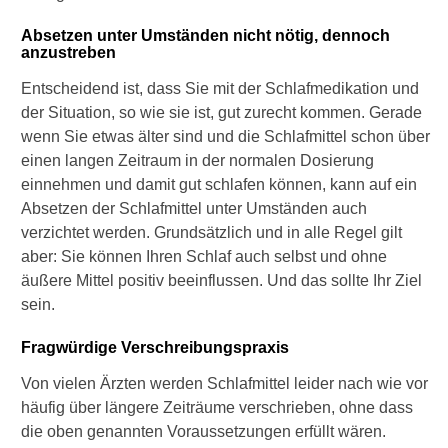
W
Absetzen unter Umständen nicht nötig, dennoch
anzustreben
e
l
Entscheidend ist, dass Sie mit der Schlafmedikation und
c
der Situation, so wie sie ist, gut zurecht kommen. Gerade
h
e
wenn Sie etwas älter sind und die Schlafmittel schon über
F
einen langen Zeitraum in der normalen Dosierung
o
einnehmen und damit gut schlafen können, kann auf ein
l
Absetzen der Schlafmittel unter Umständen auch
g
verzichtet werden. Grundsätzlich und in alle Regel gilt
e
n
aber: Sie können Ihren Schlaf auch selbst und ohne
k
äußere Mittel positiv beeinflussen. Und das sollte Ihr Ziel
a
sein.
n
n
Fragwürdige Verschreibungspraxis
S
c
Von vielen Ärzten werden Schlafmittel leider nach wie vor
h
häufig über längere Zeiträume verschrieben, ohne dass
l
die oben genannten Voraussetzungen erfüllt wären.
a