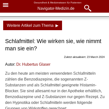
Gesundheit & Medizinwissen für Patienten
Navigator-Medizin.de
Navigator-
Navigator-Medizin.de
Medizin.de
Weitere Artikel zum Thema ▶
▾
► News
Medikamente
Schlafmittel: Wie wirken sie, wie nimmt
► Krankheiten
Schlafmittel
man sie ein?
► Diagnostik & Laborwerte
Anwendung
Zuletzt aktualisiert: 23 March 2024
Nebenwirkungen
Autor:
Dr
.
Hubertus Glaser
► Therapieverfahren
Hangover-Effekt
Zu den heute am meisten verwendeten Schlafmitteln
► Medikamente
zählen die Benzodiazepine, die sogenannten Z-
Absetzen der Schlafmittel
Substanzen und als Schlafmittel geeignete Histamin-
► Gesundheitsthemen
Blocker. Sie sind allesamt nur in der Apotheke erhältlich,
Entzugssymptome
Benzodiazepine und Z-Substanzen nur gegen Rezept. Zu
den Hypnotika oder Schlafmitteln werden folgende
Verwandte Beiträge
Gruppen von Wirkstoffen gerechnet: