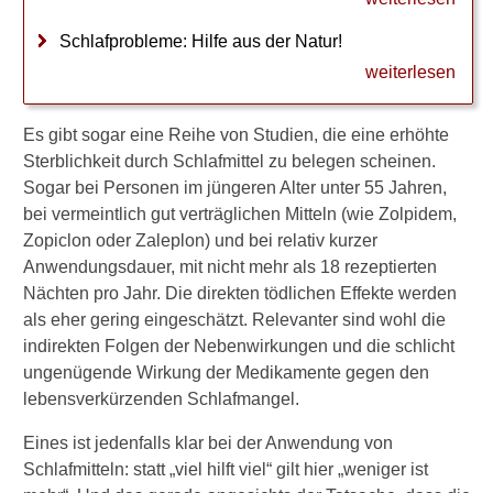
W
i
Schlafprobleme: Hilfe aus der Natur!
e
weiterlesen
k
a
n
Es gibt sogar eine Reihe von Studien, die eine erhöhte
n
Sterblichkeit durch Schlafmittel zu belegen scheinen.
i
c
Sogar bei Personen im jüngeren Alter unter 55 Jahren,
h
bei vermeintlich gut verträglichen Mitteln (wie Zolpidem,
v
Zopiclon oder Zaleplon) und bei relativ kurzer
o
Anwendungsdauer, mit nicht mehr als 18 rezeptierten
n
Nächten pro Jahr. Die direkten tödlichen Effekte werden
m
e
als eher gering eingeschätzt. Relevanter sind wohl die
i
indirekten Folgen der Nebenwirkungen und die schlicht
n
ungenügende Wirkung der Medikamente gegen den
e
lebensverkürzenden Schlafmangel.
n
S
Eines ist jedenfalls klar bei der Anwendung von
c
Schlafmitteln: statt „viel hilft viel“ gilt hier „weniger ist
h