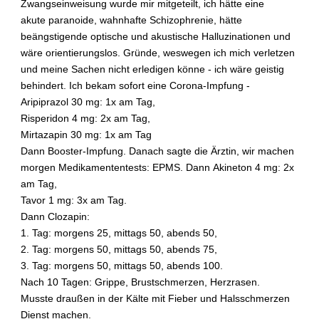
a
Zwangseinweisung wurde mir mitgeteilt, ich hätte eine
?
akute paranoide, wahnhafte Schizophrenie, hätte
beängstigende optische und akustische Halluzinationen und
W
wäre orientierungslos. Gründe, weswegen ich mich verletzen
i
und meine Sachen nicht erledigen könne - ich wäre geistig
r
d
behindert. Ich bekam sofort eine Corona-Impfung -
S
Aripiprazol 30 mg: 1x am Tag,
c
Risperidon 4 mg: 2x am Tag,
h
Mirtazapin 30 mg: 1x am Tag
i
Dann Booster-Impfung. Danach sagte die Ärztin, wir machen
z
morgen Medikamententests: EPMS. Dann Akineton 4 mg: 2x
o
am Tag,
p
h
Tavor 1 mg: 3x am Tag.
r
Dann Clozapin:
e
1. Tag: morgens 25, mittags 50, abends 50,
n
2. Tag: morgens 50, mittags 50, abends 75,
i
3. Tag: morgens 50, mittags 50, abends 100.
e
Nach 10 Tagen: Grippe, Brustschmerzen, Herzrasen.
v
Musste draußen in der Kälte mit Fieber und Halsschmerzen
e
r
Dienst machen.