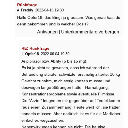
Symptome
Rückfrage
#
Freddy
2022-04-16 19:30
Hallo Opfer18, das klingt ja grausam. Was genau hast du
►
denn bekommen und in welcher Dosis?
Diagnostik
Antworten
|
Unterkommentare verbergen
&
Laborwerte
RE: Rückfrage
#
Opfer18
2022-06-04 19:39
►
Aripiprazol bzw. Abilify (5 bis 15 mg):
Therapieverfahren
Es ist ja nicht so gewesen, dass ich während der
Behandlung stürzte, schwitzte, erstmalig zitterte, 10 kg
►
Gewicht zunahm, mich stetig kratzen musste und
Gesundheitsthemen
deswegen lange Störungen hatte - Harnabgang,
Konzentrationsprobleme sowie eventuelle Filmrisse.
Die "Ärzte " leugneten mir gegenüber auf Teufel komm
raus einen Zusammenhang. Heute weiß ich, sie hätten
handeln müssen. Aber natürlich ist es für die Mediziner
einfacher, wegzusehen.
Nebenwirkungen kennen sie nicht. Die heutige