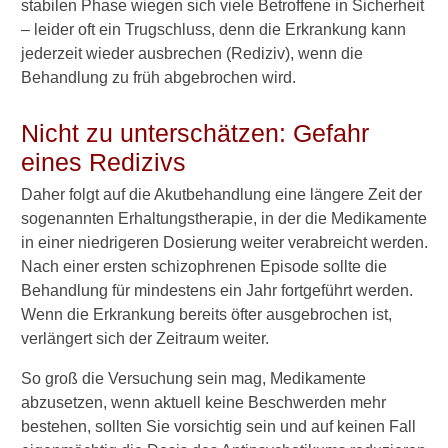
stabilen Phase wiegen sich viele Betroffene in Sicherheit
Syndrom
– leider oft ein Trugschluss, denn die Erkrankung kann
jederzeit wieder ausbrechen (Rediziv), wenn die
Bewegungsstörungen
Behandlung zu früh abgebrochen wird.
Frühdyskinesien
Nicht zu unterschätzen: Gefahr
Spätdyskinesien
eines Redizivs
Parkinsonoid
Daher folgt auf die Akutbehandlung eine längere Zeit der
Gesundheitsrisiken
sogenannten Erhaltungstherapie, in der die Medikamente
in einer niedrigeren Dosierung weiter verabreicht werden.
Kritik an Neuroleptika
Nach einer ersten schizophrenen Episode sollte die
Behandlung für mindestens ein Jahr fortgeführt werden.
Dauer bis zur Wirkung
Wenn die Erkrankung bereits öfter ausgebrochen ist,
Alkohol erlaubt?
verlängert sich der Zeitraum weiter.
Kaffee und Nikotin erlaubt?
So groß die Versuchung sein mag, Medikamente
abzusetzen, wenn aktuell keine Beschwerden mehr
Einfluss auf sexuelle Lust und
bestehen, sollten Sie vorsichtig sein und auf keinen Fall
Potenz