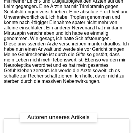
mit meiner Leicht- und Gutgläubigkeit den Ärzten auf den
Leim gegangen. Eine Ärztin hat mir Trimipramin gegen
Schlafstörungen verschrieben. Eine absolute Frechheit und
Unverantwortlichkeit. Ich habe Tropfen genommen und
konnte nach 4tägiger Einnahme später nicht mehr von
alleine einschlafen. Ein anderer Nervenarzt hat mir dann
Mirtazapin verschrieben und ich habe es einmalig
genommen. Wie gesagt, ich hatte Schlafstörungen.
Diese unwissenden Ärzte verschreiben munter drauflos. Ich
habe nun einen Anwalt und werde sie vor Gericht bringen.
Meine Gehirnchemie ist durch die Gifte so gestört, dass
mein Leben nicht mehr lebenswert ist. Ebenso wurden mir
Neuroleptika verordnet und es hat mein gesamtes
Gefühlsleben zerstört. Ich werde die Ärzte soweit ich es
schaffe zur Rechenschaft ziehen. Ich hoffe, davor nicht zu
sterben durch die massiven Nebenwirkungen.
Autoren unseres Artikels