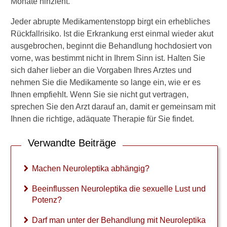
Monate hinzieht.
l
e
Jeder abrupte Medikamentenstopp birgt ein erhebliches
p
Rückfallrisiko. Ist die Erkrankung erst einmal wieder akut
t
i
ausgebrochen, beginnt die Behandlung hochdosiert von
k
vorne, was bestimmt nicht in Ihrem Sinn ist. Halten Sie
a
sich daher lieber an die Vorgaben Ihres Arztes und
a
nehmen Sie die Medikamente so lange ein, wie er es
b
Ihnen empfiehlt. Wenn Sie sie nicht gut vertragen,
h
ä
sprechen Sie den Arzt darauf an, damit er gemeinsam mit
n
Ihnen die richtige, adäquate Therapie für Sie findet.
g
i
Verwandte Beiträge
g
?
Machen Neuroleptika abhängig?
B
e
Beeinflussen Neuroleptika die sexuelle Lust und
e
Potenz?
i
n
Darf man unter der Behandlung mit Neuroleptika
f