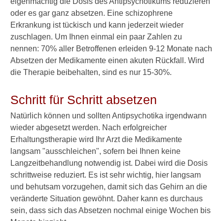
eigenmächtig die Dosis des Antipsychotikums reduzieren
oder es gar ganz absetzen. Eine schizophrene
Absetzen einfach möglich?
Erkrankung ist tückisch und kann jederzeit wieder
Verschwinden
zuschlagen. Um Ihnen einmal ein paar Zahlen zu
Nebenwirkungen nach
nennen: 70% aller Betroffenen erleiden 9-12 Monate nach
Absetzen?
Absetzen der Medikamente einen akuten Rückfall. Wird
die Therapie beibehalten, sind es nur 15-30%.
Verwandte Beiträge
Schritt für Schritt absetzen
Natürlich können und sollten Antipsychotika irgendwann
M
a
wieder abgesetzt werden. Nach erfolgreicher
c
Erhaltungstherapie wird Ihr Arzt die Medikamente
h
langsam "ausschleichen", sofern bei Ihnen keine
e
Langzeitbehandlung notwendig ist. Dabei wird die Dosis
n
schrittweise reduziert. Es ist sehr wichtig, hier langsam
N
e
und behutsam vorzugehen, damit sich das Gehirn an die
u
veränderte Situation gewöhnt. Daher kann es durchaus
r
sein, dass sich das Absetzen nochmal einige Wochen bis
o