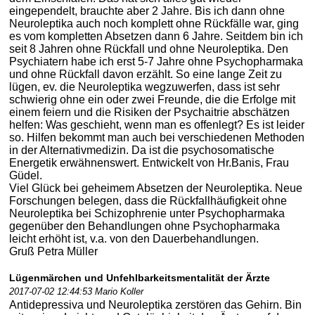
eingependelt, brauchte aber 2 Jahre. Bis ich dann ohne
Neuroleptika auch noch komplett ohne Rückfälle war, ging
es vom kompletten Absetzen dann 6 Jahre. Seitdem bin ich
seit 8 Jahren ohne Rückfall und ohne Neuroleptika. Den
Psychiatern habe ich erst 5-7 Jahre ohne Psychopharmaka
und ohne Rückfall davon erzählt. So eine lange Zeit zu
lügen, ev. die Neuroleptika wegzuwerfen, dass ist sehr
schwierig ohne ein oder zwei Freunde, die die Erfolge mit
einem feiern und die Risiken der Psychaitrie abschätzen
helfen: Was geschieht, wenn man es offenlegt? Es ist leider
so. Hilfen bekommt man auch bei verschiedenen Methoden
in der Alternativmedizin. Da ist die psychosomatische
Energetik erwähnenswert. Entwickelt von Hr.Banis, Frau
Güdel.
Viel Glück bei geheimem Absetzen der Neuroleptika. Neue
Forschungen belegen, dass die Rückfallhäufigkeit ohne
Neuroleptika bei Schizophrenie unter Psychopharmaka
gegenüber den Behandlungen ohne Psychopharmaka
leicht erhöht ist, v.a. von den Dauerbehandlungen.
Gruß Petra Müller
Lügenmärchen und Unfehlbarkeitsmentalität der Ärzte
2017-07-02 12:44:53 Mario Koller
Antidepressiva und Neuroleptika zerstören das Gehirn. Bin