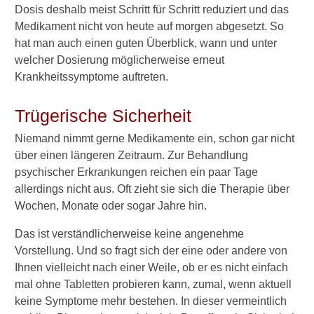
Dosis deshalb meist Schritt für Schritt reduziert und das
Hinweise zur Einnahme
Medikament nicht von heute auf morgen abgesetzt. So
Depot-Präparate
hat man auch einen guten Überblick, wann und unter
welcher Dosierung möglicherweise erneut
Atypische Neuroleptika
Krankheitssymptome auftreten.
Autofahren trotz
Neuroleptika?
Trügerische Sicherheit
Niemand nimmt gerne Medikamente ein, schon gar nicht
Kontrolluntersuchungen
über einen längeren Zeitraum. Zur Behandlung
Wechselwirkungen
psychischer Erkrankungen reichen ein paar Tage
allerdings nicht aus. Oft zieht sie sich die Therapie über
Nebenwirkungen
Wochen, Monate oder sogar Jahre hin.
Gewichtszunahme
Das ist verständlicherweise keine angenehme
Vorstellung. Und so fragt sich der eine oder andere von
Mundtrockenheit
Ihnen vielleicht nach einer Weile, ob er es nicht einfach
Erektionsstörungen
mal ohne Tabletten probieren kann, zumal, wenn aktuell
keine Symptome mehr bestehen. In dieser vermeintlich
Malignes neuroleptisches