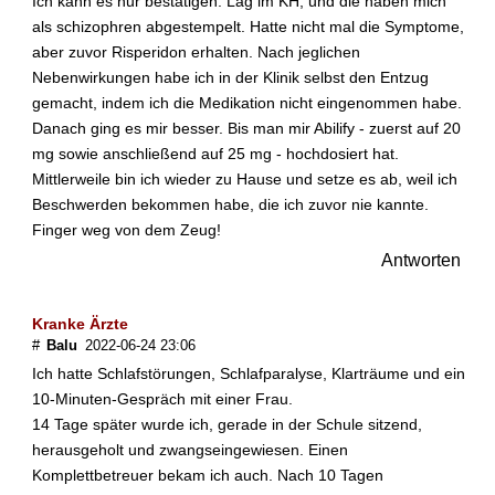
Ich kann es nur bestätigen. Lag im KH, und die haben mich
e
als schizophren abgestempelt. Hatte nicht mal die Symptome,
W
aber zuvor Risperidon erhalten. Nach jeglichen
i
r
Nebenwirkungen habe ich in der Klinik selbst den Entzug
k
gemacht, indem ich die Medikation nicht eingenommen habe.
u
Danach ging es mir besser. Bis man mir Abilify - zuerst auf 20
n
mg sowie anschließend auf 25 mg - hochdosiert hat.
g
Mittlerweile bin ich wieder zu Hause und setze es ab, weil ich
v
Beschwerden bekommen habe, die ich zuvor nie kannte.
o
n
Finger weg von dem Zeug!
N
Antworten
e
u
r
Kranke Ärzte
o
#
Balu
2022-06-24 23:06
l
Ich hatte Schlafstörungen, Schlafparalyse, Klarträume und ein
e
10-Minuten-Gespräch mit einer Frau.
p
14 Tage später wurde ich, gerade in der Schule sitzend,
t
herausgeholt und zwangseingewiesen. Einen
i
k
Komplettbetreuer bekam ich auch. Nach 10 Tagen