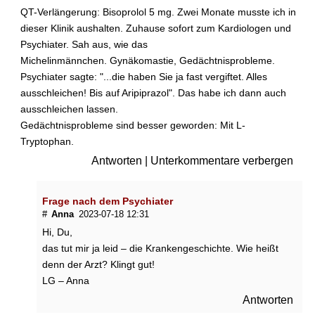
e
QT-Verlängerung: Bisoprolol 5 mg. Zwei Monate musste ich in
r
dieser Klinik aushalten. Zuhause sofort zum Kardiologen und
b
Psychiater. Sah aus, wie das
t
Michelinmännchen. Gynäkomastie, Gedächtnisprobleme.
?
Psychiater sagte: "...die haben Sie ja fast vergiftet. Alles
I
s
ausschleichen! Bis auf Aripiprazol". Das habe ich dann auch
t
ausschleichen lassen.
s
Gedächtnisprobleme sind besser geworden: Mit L-
i
Tryptophan.
e
Antworten
|
Unterkommentare verbergen
g
e
n
Frage nach dem Psychiater
e
#
Anna
2023-07-18 12:31
r
Hi, Du,
e
l
das tut mir ja leid – die Krankengeschichte. Wie heißt
l
denn der Arzt? Klingt gut!
e
LG – Anna
r
Antworten
b