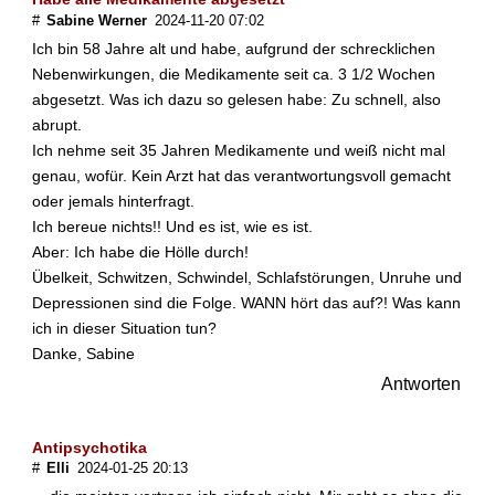
D
#
Sabine Werner
2024-11-20 07:02
a
r
Ich bin 58 Jahre alt und habe, aufgrund der schrecklichen
f
Nebenwirkungen, die Medikamente seit ca. 3 1/2 Wochen
m
abgesetzt. Was ich dazu so gelesen habe: Zu schnell, also
a
abrupt.
n
Ich nehme seit 35 Jahren Medikamente und weiß nicht mal
u
genau, wofür. Kein Arzt hat das verantwortungsvoll gemacht
n
t
oder jemals hinterfragt.
e
Ich bereue nichts!! Und es ist, wie es ist.
r
Aber: Ich habe die Hölle durch!
d
Übelkeit, Schwitzen, Schwindel, Schlafstörungen, Unruhe und
e
Depressionen sind die Folge. WANN hört das auf?! Was kann
r
ich in dieser Situation tun?
B
Danke, Sabine
e
h
Antworten
a
n
d
Antipsychotika
l
#
Elli
2024-01-25 20:13
u