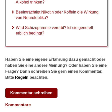
Alkohol trinken?
l
u
Beeinträchtigt Nikotin oder Koffein die Wirkung
s
von Neuroleptika?
s
e
Wird Schizophrenie vererbt? Ist sie generell
n
erblich bedingt?
N
e
u
r
o
Haben Sie eine eigene Erfahrung dazu gemacht oder
l
e
haben Sie eine andere Meinung? Oder haben Sie eine
p
Frage? Dann schreiben Sie gern einen Kommentar.
t
Bitte
Regeln
beachten.
i
k
a
Kommentar schreiben
d
i
Kommentare
e
s