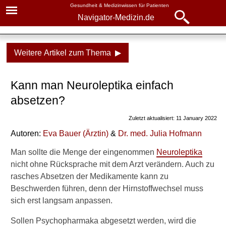
Gesundheit & Medizinwissen für Patienten
Navigator-Medizin.de
Navigator-
Navigator-Medizin.de
Medizin.de
Weitere Artikel zum Thema ▶
▾
► News
Medikamente
Kann man Neuroleptika einfach
► Krankheiten
Neuroleptika
absetzen?
► Diagnostik & Laborwerte
Wirkung und
Zuletzt aktualisiert: 11 January 2022
Nebenwirkungen
Autoren:
Eva Bauer
(
Ärztin
)
&
Dr
. med.
Julia Hofmann
► Therapieverfahren
Definition
Man sollte die Menge der eingenommen
Neuroleptika
► Medikamente
Wirkung
nicht ohne Rücksprache mit dem Arzt verändern. Auch zu
rasches Absetzen der Medikamente kann zu
Varianten: niedrigpotent,
► Gesundheitsthemen
Beschwerden führen, denn der Hirnstoffwechsel muss
hochpotent und atypisch
sich erst langsam anpassen.
Dosierung
Sollen Psychopharmaka abgesetzt werden, wird die