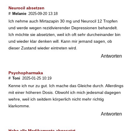
e
Neurocil absetzen
x
#
Melanie
2025-09-20 13:18
u
e
Ich nehme auch Mirtazapin 30 mg und Neurocil 12 Tropfen
l
und werde wegen rezidivierender Depressionen behandelt.
l
Ich möchte sie absetzten, weil ich oft sehr durcheinander bin
e
und wieder klar denken will. Kann mir jemand sagen, ob
L
dieser Zustand wieder eintreten wird.
u
s
Antworten
t
u
Psychopharmaka
n
#
Toni
2025-01-25 10:19
d
P
Kenne ich nur zu gut. Ich mache das Gleiche durch. Allerdings
o
mit einer höheren Dosis. Obwohl ich mich jedesmal dagegen
t
wehre, weil ich seitdem körperlich nicht mehr richtig
e
klarkomme.
n
Antworten
z
?
Habe alle Medikamente abgesetzt