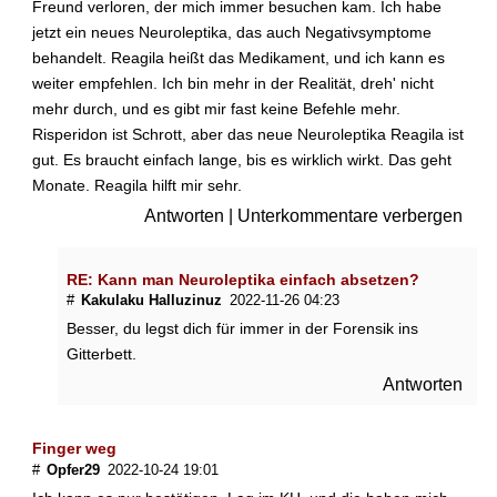
Freund verloren, der mich immer besuchen kam. Ich habe
g
jetzt ein neues Neuroleptika, das auch Negativsymptome
t
behandelt. Reagila heißt das Medikament, und ich kann es
N
weiter empfehlen. Ich bin mehr in der Realität, dreh' nicht
i
k
mehr durch, und es gibt mir fast keine Befehle mehr.
o
Risperidon ist Schrott, aber das neue Neuroleptika Reagila ist
t
gut. Es braucht einfach lange, bis es wirklich wirkt. Das geht
i
Monate. Reagila hilft mir sehr.
n
Antworten
|
Unterkommentare verbergen
o
d
e
RE: Kann man Neuroleptika einfach absetzen?
r
#
Kakulaku Halluzinuz
2022-11-26 04:23
K
o
Besser, du legst dich für immer in der Forensik ins
f
Gitterbett.
f
Antworten
e
i
n
Finger weg
d
#
Opfer29
2022-10-24 19:01
i