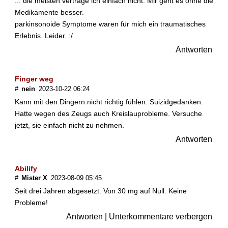
... die meisten vertrage ich einfach nicht. Mir geht es ohne die
n
Medikamente besser.
g
parkinsonoide Symptome waren für mich ein traumatisches
m
Erlebnis. Leider. :/
i
t
Antworten
N
e
u
Finger weg
r
#
nein
2023-10-22 06:24
o
Kann mit den Dingern nicht richtig fühlen. Suizidgedanken.
l
Hatte wegen des Zeugs auch Kreislauprobleme. Versuche
e
jetzt, sie einfach nicht zu nehmen.
p
Antworten
t
i
k
Abilify
a
#
Mister X
2023-08-09 05:45
A
l
Seit drei Jahren abgesetzt. Von 30 mg auf Null. Keine
k
Probleme!
o
Antworten
|
Unterkommentare verbergen
h