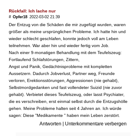
l
i
Rückfall: Ich lache nur
c
#
Opfer18
2022-03-02 21:39
h
Der Entzug von die Schäden die mir zugefügt wurden, waren
b
e
größer als meine ursprünglichen Probleme. Ich hatte hin und
d
wieder schlecht geschlafen, konnte jedoch voll am Leben
i
teilnehmen. War aber hin und wieder fertig vom Job.
n
Nach einer 9-monatigen Behandlung mit dem Teufelszeug:
g
Fortlaufend Schlafstörungen, Zittern,
t
Angst und Panik, Gedächtnisprobleme mit kompletten
?
Aussetzern. Dadurch Jobverlust, Partner weg, Freunde
verloren, Erektionsstörungen, Aggressionen (nie gehabt),
Selbstmordgedanken und fast vollendeter Suizid (nie zuvor
gehabt). Verbietet dieses Teufelszeug, oder lasst Psychiater,
die es verschreiben, erst einmal selbst durch die Entzugshölle
gehen. Meine Probleme halten seit 4 Jahren an. Ich würde
►
sagen: Diese "Medikamente " haben mein Leben zerstört.
Krankheiten
Antworten
|
Unterkommentare verbergen
►