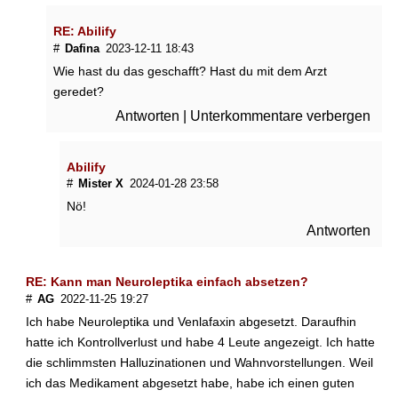
o
l
RE: Abilify
t
#
Dafina
2023-12-11 18:43
r
Wie hast du das geschafft? Hast du mit dem Arzt
i
geredet?
n
k
Antworten
|
Unterkommentare verbergen
e
n
?
Abilify
#
Mister X
2024-01-28 23:58
B
Nö!
e
Antworten
e
i
n
RE: Kann man Neuroleptika einfach absetzen?
t
#
AG
2022-11-25 19:27
r
Ich habe Neuroleptika und Venlafaxin abgesetzt. Daraufhin
ä
c
hatte ich Kontrollverlust und habe 4 Leute angezeigt. Ich hatte
h
die schlimmsten Halluzinationen und Wahnvorstellungen. Weil
t
ich das Medikament abgesetzt habe, habe ich einen guten
i