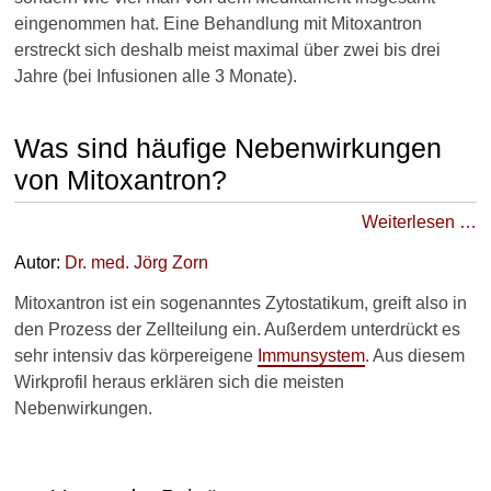
s
eingenommen hat. Eine Behandlung mit Mitoxantron
b
erstreckt sich deshalb meist maximal über zwei bis drei
r
Jahre (bei Infusionen alle 3 Monate).
i
n
g
Was sind häufige Nebenwirkungen
t
V
von Mitoxantron?
i
t
Weiterlesen …
a
m
Autor:
Dr
. med.
Jörg Zorn
i
n
Mitoxantron ist ein sogenanntes Zytostatikum, greift also in
D
den Prozess der Zellteilung ein. Außerdem unterdrückt es
,
sehr intensiv das körpereigene
Immunsystem
. Aus diesem
C
Wirkprofil heraus erklären sich die meisten
a
Nebenwirkungen.
n
n
a
b