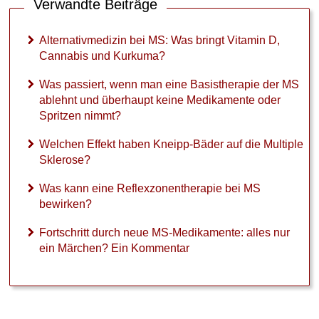
Verwandte Beiträge
i
s
u
Alternativmedizin bei MS: Was bringt Vitamin D,
n
Cannabis und Kurkuma?
d
K
Was passiert, wenn man eine Basistherapie der MS
u
ablehnt und überhaupt keine Medikamente oder
r
Spritzen nimmt?
k
u
Welchen Effekt haben Kneipp-Bäder auf die Multiple
m
Sklerose?
a
?
Was kann eine Reflexzonentherapie bei MS
bewirken?
W
a
Fortschritt durch neue MS-Medikamente: alles nur
s
p
ein Märchen? Ein Kommentar
a
s
s
i
e