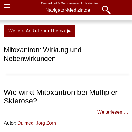
Gesundheit & Medizinwissen für Patienten
Navigator-Medizin.de
Navigator-
Navigator-Medizin.de
Medizin.de
Weitere Artikel zum Thema ▶
▾
► News
Medikamente
Mitoxantron: Wirkung und
► Krankheiten
Mitoxantron
Nebenwirkungen
► Diagnostik & Laborwerte
Wirkung
Einnahme
► Therapieverfahren
Nebenwirkungen
Wie wirkt Mitoxantron bei Multipler
► Medikamente
Sklerose?
Verwandte Beiträge
► Gesundheitsthemen
Weiterlesen …
A
Autor:
Dr
. med.
Jörg Zorn
l