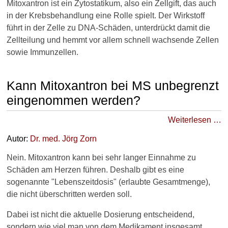
t
Mitoxantron ist ein Zytostatikum, also ein Zellgift, das auch
e
in der Krebsbehandlung eine Rolle spielt. Der Wirkstoff
r
führt in der Zelle zu DNA-Schäden, unterdrückt damit die
n
Zellteilung und hemmt vor allem schnell wachsende Zellen
a
sowie Immunzellen.
t
i
v
Kann Mitoxantron bei MS unbegrenzt
m
e
eingenommen werden?
d
i
Weiterlesen …
z
i
Autor:
Dr
. med.
Jörg Zorn
n
b
Nein. Mitoxantron kann bei sehr langer Einnahme zu
e
Schäden am Herzen führen. Deshalb gibt es eine
i
sogenannte "Lebenszeitdosis" (erlaubte Gesamtmenge),
M
die nicht überschritten werden soll.
S
:
Dabei ist nicht die aktuelle Dosierung entscheidend,
W
a
sondern wie viel man von dem Medikament insgesamt