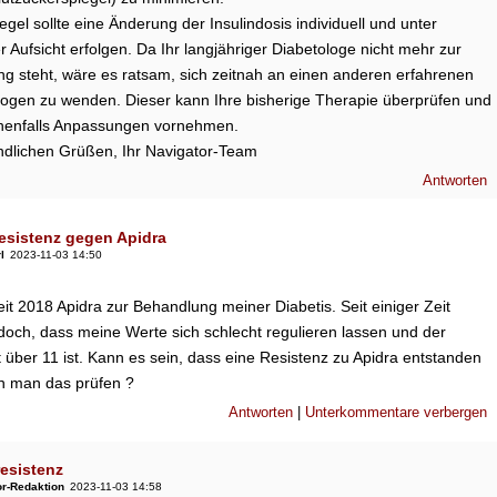
egel sollte eine Änderung der Insulindosis individuell und unter
er Aufsicht erfolgen. Da Ihr langjähriger Diabetologe nicht mehr zur
g steht, wäre es ratsam, sich zeitnah an einen anderen erfahrenen
logen zu wenden. Dieser kann Ihre bisherige Therapie überprüfen und
enfalls Anpassungen vornehmen.
undlichen Grüßen, Ihr Navigator-Team
Antworten
esistenz gegen Apidra
l
2023-11-03 14:50
it 2018 Apidra zur Behandlung meiner Diabetis. Seit einiger Zeit
doch, dass meine Werte sich schlecht regulieren lassen und der
 über 11 ist. Kann es sein, dass eine Resistenz zu Apidra entstanden
n man das prüfen ?
Antworten
|
Unterkommentare verbergen
resistenz
or-Redaktion
2023-11-03 14:58