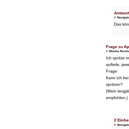
Antwor
#
Navigat
Das kön
Frage zu Ap
#
Monika Reinh
Ich spritze 
aufteile, jew
Frage:
Kann ich bei
spritzen?
(Mein langjäh
empfohlen.)
2 Einhe
#
Navigat