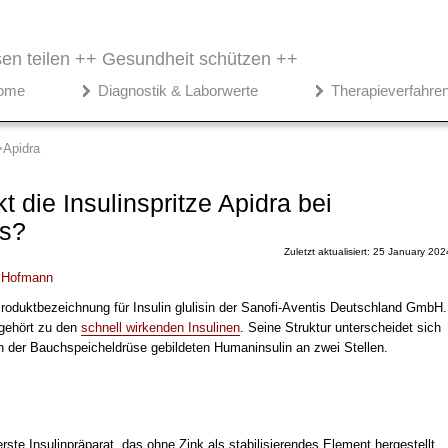
en teilen ++
Gesundheit schützen ++
ome
Diagnostik & Laborwerte
Therapieverfahre
Apidra
t die Insulinspritze Apidra bei
es?
Zuletzt aktualisiert: 25 January 202
 Hofmann
Produktbezeichnung für Insulin glulisin der Sanofi-Aventis Deutschland GmbH.
n gehört zu den
schnell wirkenden Insulinen
. Seine Struktur unterscheidet sich
in der Bauchspeicheldrüse gebildeten Humaninsulin an zwei Stellen.
erste Insulinpräparat, das ohne Zink als stabilisierendes Element hergestellt