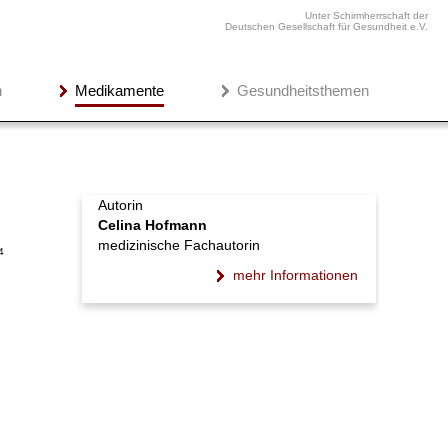
Unter Schirmherrschaft der
Deutschen Gesellschaft für Gesundheit e.V.
n
Medikamente
Gesundheitsthemen
Autorin
Celina Hofmann
medizinische Fachautorin
4
mehr Informationen