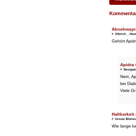
Komment
Abnehmspri
#
Olbrich _ Ha
Gehört Apid
Apidra 
#
Navigat
Nein, Ap
bei Diab
Viele G
Haltbarkeit
#
Ursula Blüme
Wie lange ka