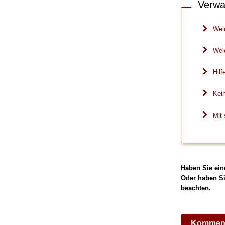
Verwa
Wel
Welc
Hilf
Kei
Mit 
Haben Sie ein
Oder haben Si
beachten.
Komment