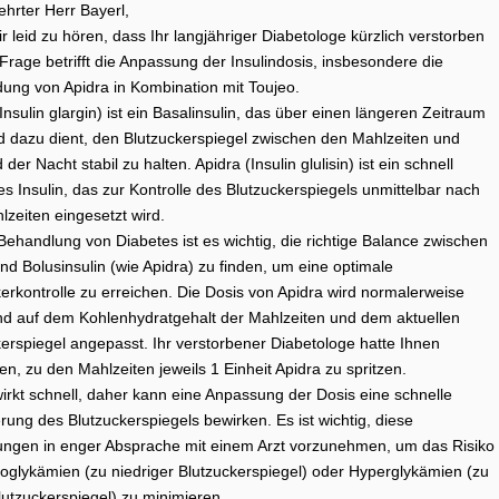
hrter Herr Bayerl,
ir leid zu hören, dass Ihr langjähriger Diabetologe kürzlich verstorben
e Frage betrifft die Anpassung der Insulindosis, insbesondere die
ung von Apidra in Kombination mit Toujeo.
Insulin glargin) ist ein Basalinsulin, das über einen längeren Zeitraum
d dazu dient, den Blutzuckerspiegel zwischen den Mahlzeiten und
der Nacht stabil zu halten. Apidra (Insulin glulisin) ist ein schnell
s Insulin, das zur Kontrolle des Blutzuckerspiegels unmittelbar nach
zeiten eingesetzt wird.
Behandlung von Diabetes ist es wichtig, die richtige Balance zwischen
nd Bolusinsulin (wie Apidra) zu finden, um eine optimale
erkontrolle zu erreichen. Die Dosis von Apidra wird normalerweise
nd auf dem Kohlenhydratgehalt der Mahlzeiten und dem aktuellen
erspiegel angepasst. Ihr verstorbener Diabetologe hatte Ihnen
n, zu den Mahlzeiten jeweils 1 Einheit Apidra zu spritzen.
irkt schnell, daher kann eine Anpassung der Dosis eine schnelle
ung des Blutzuckerspiegels bewirken. Es ist wichtig, diese
ngen in enger Absprache mit einem Arzt vorzunehmen, um das Risiko
oglykämien (zu niedriger Blutzuckerspiegel) oder Hyperglykämien (zu
utzuckerspiegel) zu minimieren.