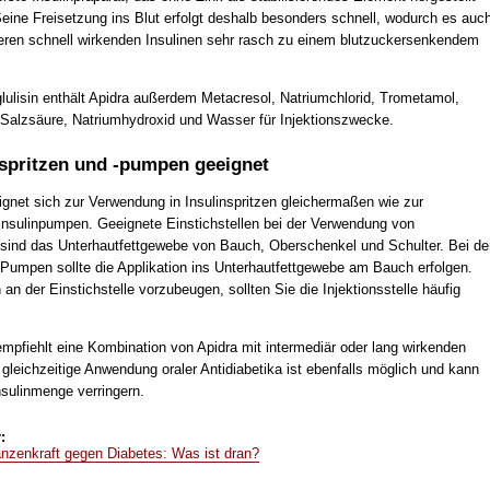
eine Freisetzung ins Blut erfolgt deshalb besonders schnell, wodurch es auc
ren schnell wirkenden Insulinen sehr rasch zu einem blutzuckersenkendem
glulisin enthält Apidra außerdem Metacresol, Natriumchlorid, Trometamol,
 Salzsäure, Natriumhydroxid und Wasser für Injektionszwecke.
nspritzen und -pumpen geeignet
ignet sich zur Verwendung in Insulinspritzen gleichermaßen wie zur
nsulinpumpen. Geeignete Einstichstellen bei der Verwendung von
n sind das Unterhautfettgewebe von Bauch, Oberschenkel und Schulter. Bei de
Pumpen sollte die Applikation ins Unterhautfettgewebe am Bauch erfolgen.
n der Einstichstelle vorzubeugen, sollten Sie die Injektionsstelle häufig
empfiehlt eine Kombination von Apidra mit intermediär oder lang wirkenden
 gleichzeitige Anwendung oraler Antidiabetika ist ebenfalls möglich und kann
nsulinmenge verringern.
:
lanzenkraft gegen Diabetes: Was ist dran?