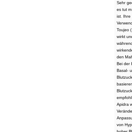
Sehr gee
es tut m
ist. Ihr
Verwend
Toujeo (
wirkt un
während 
wirkende
den Mahl
Bei der 
Basal- u
Blutzuck
basiere
Blutzuck
empfohle
Apidra w
Veränder
Anpassu
von Hyp
hoher Bl