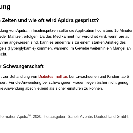
ung
 Zeiten und wie oft wird Apidra gespritzt?
ung von Apidra in Insulinspritzen sollte die Applikation höchstens 15 Minute
jeder Mahlzeit erfolgen. Da das Medikament nur verordnet wird, wenn Sie auf
nahme angewiesen sind, kann es andernfalls zu einem starken Anstieg des
gels (Hyperglykämie) kommen, während Im Gewebe weiterhin ein Mangel an
scht.
er Schwangerschaft
st zur Behandlung von
Diabetes mellitus
bei Erwachsenen und Kindern ab 6
sen. Für die Anwendung bei schwangeren Frauen liegen bisher nicht genug
ie Anwendung abschließend als sicher einstufen zu können.
®
formation Apidra
. 2020. Herausgeber: Sanofi-Aventis Deutschland GmbH.