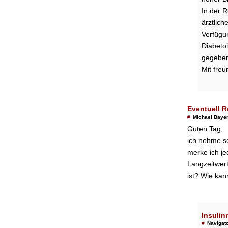
In der R
ärztlich
Verfügun
Diabeto
gegeben
Mit fre
Eventuell R
#
Michael Bayer
Guten Tag,
ich nehme se
merke ich je
Langzeitwert
ist? Wie kan
Insulin
#
Navigat