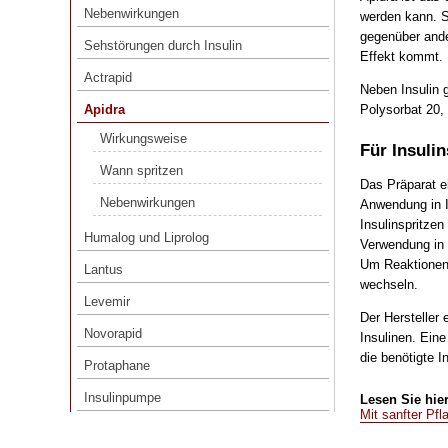
Nebenwirkungen
werden kann. S
Sehstörungen durch Insulin
gegenüber ande
Sehstörungen durch Insulin
Effekt kommt.
Actrapid
Actrapid
Neben Insulin 
Apidra
Polysorbat 20,
Apidra
Wirkungsweise
Wirkungsweise
Für Insuli
Wann spritzen
Wann spritzen
Das Präparat e
Nebenwirkungen
Nebenwirkungen
Anwendung in I
Humalog und Liprolog
Insulinspritze
Humalog und Liprolog
Verwendung in 
Lantus
Um Reaktionen a
Lantus
wechseln.
Levemir
Levemir
Der Hersteller 
Novorapid
Novorapid
Insulinen. Eine
Protaphane
die benötigte I
Protaphane
Insulinpumpe
Insulinpumpe
Lesen Sie hier
Mit sanfter Pf