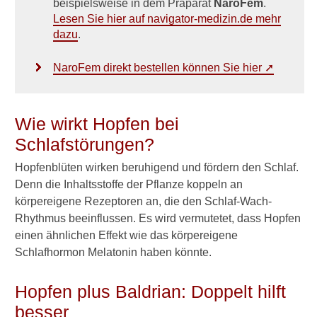
beispielsweise in dem Präparat
NaroFem
.
c
Lesen Sie hier auf navigator-medizin.de mehr
h
dazu
.
l
a
f
NaroFem direkt bestellen können Sie hier ➚
t
r
u
Wie wirkt Hopfen bei
n
k
Schlafstörungen?
z
u
Hopfenblüten wirken beruhigend und fördern den Schlaf.
?
Denn die Inhaltsstoffe der Pflanze koppeln an
körpereigene Rezeptoren an, die den Schlaf-Wach-
H
Rhythmus beeinflussen. Es wird vermutetet, dass Hopfen
e
einen ähnlichen Effekt wie das körpereigene
i
l
Schlafhormon Melatonin haben könnte.
p
f
Hopfen plus Baldrian: Doppelt hilft
l
a
besser