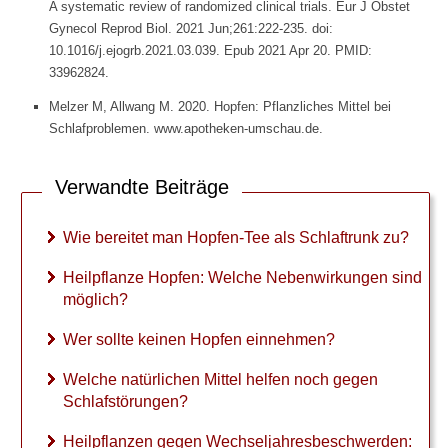
A systematic review of randomized clinical trials. Eur J Obstet
r
Gynecol Reprod Biol. 2021 Jun;261:222-235. doi:
k
10.1016/j.ejogrb.2021.03.039. Epub 2021 Apr 20. PMID:
u
33962824.
n
g
Melzer M, Allwang M. 2020. Hopfen: Pflanzliches Mittel bei
e
Schlafproblemen. www.apotheken-umschau.de.
n
s
i
Verwandte Beiträge
n
d
m
Wie bereitet man Hopfen-Tee als Schlaftrunk zu?
ö
g
Heilpflanze Hopfen: Welche Nebenwirkungen sind
l
möglich?
i
c
Wer sollte keinen Hopfen einnehmen?
h
?
Welche natürlichen Mittel helfen noch gegen
Schlafstörungen?
W
e
Heilpflanzen gegen Wechseljahresbeschwerden: