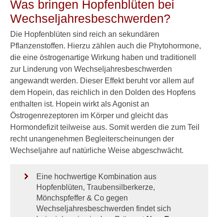
r
Was bringen Hopfenblüten bei
e
Wechseljahresbeschwerden?
i
t
Die Hopfenblüten sind reich an sekundären
e
Pflanzenstoffen. Hierzu zählen auch die Phytohormone,
t
die eine östrogenartige Wirkung haben und traditionell
m
a
zur Linderung von Wechseljahresbeschwerden
n
angewandt werden. Dieser Effekt beruht vor allem auf
H
dem Hopein, das reichlich in den Dolden des Hopfens
o
enthalten ist. Hopein wirkt als Agonist an
p
Östrogenrezeptoren im Körper und gleicht das
f
e
Hormondefizit teilweise aus. Somit werden die zum Teil
n
recht unangenehmen Begleiterscheinungen der
-
Wechseljahre auf natürliche Weise abgeschwächt.
T
e
e
Eine hochwertige Kombination aus
a
Hopfenblüten, Traubensilberkerze,
l
Mönchspfeffer & Co gegen
s
Wechseljahresbeschwerden findet sich
S