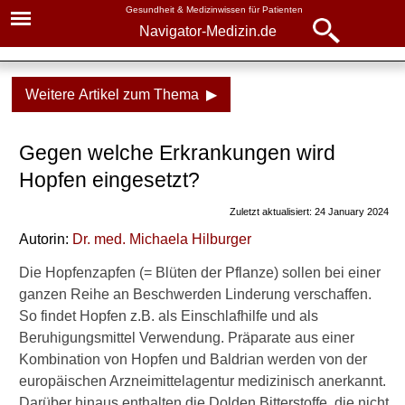
Gesundheit & Medizinwissen für Patienten
Navigator-Medizin.de
Navigator-
Navigator-Medizin.de
Medizin.de
Weitere Artikel zum Thema ▶
▾
► News
Medikamente
Gegen welche Erkrankungen wird
► Krankheiten
Hopfen
Hopfen eingesetzt?
► Diagnostik & Laborwerte
Wirkung
Zuletzt aktualisiert: 24 January 2024
Anwendung
Autorin:
Dr. med.
Michaela Hilburger
► Therapieverfahren
Nebenwirkungen
Die Hopfenzapfen (= Blüten der Pflanze) sollen bei einer
► Medikamente
ganzen Reihe an Beschwerden Linderung verschaffen.
Wann nicht?
So findet Hopfen z.B. als Einschlafhilfe und als
► Gesundheitsthemen
Beruhigungsmittel Verwendung. Präparate aus einer
Kombination von Hopfen und Baldrian werden von der
Weitere Inhalte dazu auf
europäischen Arzneimittelagentur medizinisch anerkannt.
Navigator-Medizin
Darüber hinaus enthalten die Dolden Bitterstoffe, die nicht