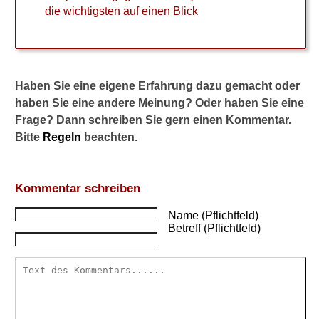
r
die wichtigsten auf einen Blick
s
o
l
l
t
Haben Sie eine eigene Erfahrung dazu gemacht oder
e
haben Sie eine andere Meinung? Oder haben Sie eine
k
e
Frage? Dann schreiben Sie gern einen Kommentar.
i
Bitte
Regeln
beachten.
n
e
n
Kommentar schreiben
H
o
Name (Pflichtfeld)
p
Betreff (Pflichtfeld)
f
e
n
e
i
n
n