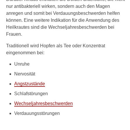
Alternative zu Hopfen:
nur antibakteriell wirken, sondern auch den Magen
Baldrian
anregen und somit bei Verdauungsbeschwerden helfen
können. Eine weitere Indikation für die Anwendung des
Was hilft gegen
Heilkrautes sind die Wechseljahresbeschwerden bei
Schlaflosigkeit?
Frauen.
Welche Folgen kann
Traditionell wird Hopfen als Tee oder Konzentrat
Schlaflosigkeit haben?
eingenommen bei:
Beliebte Heilpflanzen und
Unruhe
ihre Wirkung
Nervosität
Angstzustände
Verwandte Beiträge
Schlafstörungen
W
Wechseljahresbeschwerden
i
e
Verdauungsstörungen
b
e