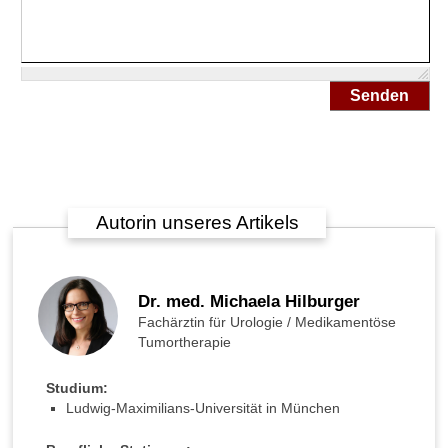
e
h
m
e
Senden
n
?
W
e
l
c
Autorin unseres Artikels
h
e
n
a
Dr. med. Michaela Hilburger
t
Fachärztin für Urologie / Medikamentöse
ü
Tumortherapie
r
l
Studium:
i
Ludwig-Maximilians-Universität in München
c
h