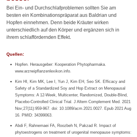
n
z
Bei Ein- und Durchschlafproblemen sollten Sie am
e
besten ein Kombinationspräparat aus Baldrian und
H
Hopfen einnehmen. Denn beide Kräuter wirken
o
unterschiedlich auf den Körper und ergänzen sich in
p
ihrem schlaffördernden Effekt.
f
e
n
Quellen:
:
W
Hopfen. Herausgeber: Kooperation Phytopharmaka.
e
www.arzneipflanzenlexikon.info.
l
c
Kim HI, Kim MK, Lee I, Yun J, Kim EH, Seo SK. Efficacy and
h
Safety of a Standardized Soy and Hop Extract on Menopausal
e
Symptoms: A 12-Week, Multicenter, Randomized, Double-Blind,
N
Placebo-Controlled Clinical Trial. J Altern Complement Med. 2021
e
Nov;27(11):959-967. doi: 10.1089/acm.2021.0027. Epub 2021 Aug
b
16. PMID: 34399063.
e
n
Abdi F, Rahnemaei FA, Roozbeh N, Pakzad R. Impact of
w
phytoestrogens on treatment of urogenital menopause symptoms:
i