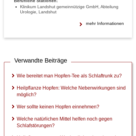
Berufliche Stationen:
e
Klinikum Landshut gemeinnützige GmbH, Abteilung
n
Urologie, Landshut
M
i
mehr Informationen
t
t
e
l
h
e
Verwandte Beiträge
l
f
Wie bereitet man Hopfen-Tee als Schlaftrunk zu?
e
n
Heilpflanze Hopfen: Welche Nebenwirkungen sind
n
o
möglich?
c
h
Wer sollte keinen Hopfen einnehmen?
g
e
Welche natürlichen Mittel helfen noch gegen
g
Schlafstörungen?
e