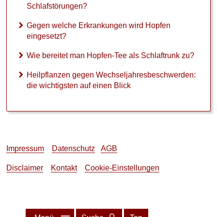
Schlafstörungen?
r
k
Gegen welche Erkrankungen wird Hopfen
r
eingesetzt?
a
n
Wie bereitet man Hopfen-Tee als Schlaftrunk zu?
k
u
Heilpflanzen gegen Wechseljahresbeschwerden:
n
die wichtigsten auf einen Blick
g
e
n
w
i
r
d
Impressum
Datenschutz
AGB
H
o
Disclaimer
Kontakt
Cookie-Einstellungen
p
f
e
n
e