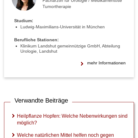
Fachärztin für Urologie / Medikamentöse
s
Tumortherapie
t
ö
Studium:
r
Ludwig-Maximilians-Universität in München
u
n
g
Berufliche Stationen:
e
Klinikum Landshut gemeinnützige GmbH, Abteilung
Urologie, Landshut
n
?
mehr Informationen
G
e
g
e
n
Verwandte Beiträge
w
e
l
Heilpflanze Hopfen: Welche Nebenwirkungen sind
c
möglich?
h
e
Welche natürlichen Mittel helfen noch gegen
E