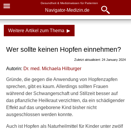
Gesundheit & Medizinwissen für Patienten
Navigator-Medizin.de
Navigator-
Navigator-Medizin.de
Medizin.de
Weitere Artikel zum Thema ▶
▾
► News
Medikamente
Wer sollte keinen Hopfen einnehmen?
► Krankheiten
Hopfen
Zuletzt aktualisiert: 24 January 2024
► Diagnostik & Laborwerte
Wirkung
Autorin:
Dr. med.
Michaela Hilburger
Anwendung
► Therapieverfahren
Gründe, die gegen die Anwendung von Hopfenzapfen
sprechen, gibt es kaum. Allerdings sollten Frauen
Nebenwirkungen
► Medikamente
während der Schwangerschaft und Stillzeit besser auf
Wann nicht?
das pflanzliche Heilkraut verzichten, da ein schädigender
Effekt auf das ungeborene Kind bisher nicht
► Gesundheitsthemen
ausgeschlossen werden konnte.
Weitere Inhalte dazu auf
Navigator-Medizin
Auch ist Hopfen als Naturheilmittel für Kinder unter zwölf