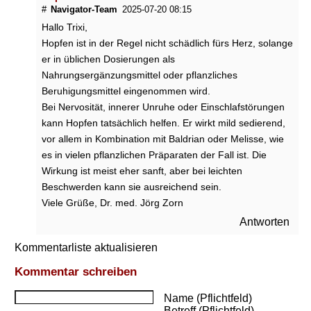
#
Navigator-Team
2025-07-20 08:15
W
Hallo Trixi,
e
Hopfen ist in der Regel nicht schädlich fürs Herz, solange
l
c
er in üblichen Dosierungen als
h
Nahrungsergänzungsmittel oder pflanzliches
e
Beruhigungsmittel eingenommen wird.
n
Bei Nervosität, innerer Unruhe oder Einschlafstörungen
a
kann Hopfen tatsächlich helfen. Er wirkt mild sedierend,
t
vor allem in Kombination mit Baldrian oder Melisse, wie
ü
es in vielen pflanzlichen Präparaten der Fall ist. Die
r
l
Wirkung ist meist eher sanft, aber bei leichten
i
Beschwerden kann sie ausreichend sein.
c
Viele Grüße, Dr. med. Jörg Zorn
h
Antworten
e
n
Kommentarliste aktualisieren
M
i
Kommentar schreiben
t
t
Name (Pflichtfeld)
e
Betreff (Pflichtfeld)