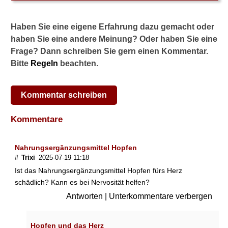
n
w
Haben Sie eine eigene Erfahrung dazu gemacht oder
i
r
haben Sie eine andere Meinung? Oder haben Sie eine
k
Frage? Dann schreiben Sie gern einen Kommentar.
u
Bitte
Regeln
beachten.
n
g
e
Kommentar schreiben
n
s
Kommentare
i
n
d
Nahrungsergänzungsmittel Hopfen
m
#
Trixi
2025-07-19 11:18
ö
g
Ist das Nahrungsergänzungsmittel Hopfen fürs Herz
l
schädlich? Kann es bei Nervosität helfen?
i
Antworten
|
Unterkommentare verbergen
c
h
?
Hopfen und das Herz