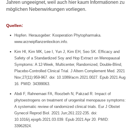
Jahren ungeeignet, weil auch hier kaum Informationen zu
Alternative zu Hopfen:
möglichen Nebenwirkungen vorliegen.
Baldrian
Was hilft gegen
Quellen:
Schlaflosigkeit?
Hopfen. Herausgeber: Kooperation Phytopharmaka.
Welche Folgen kann
www.arzneipflanzenlexikon.info.
Schlaflosigkeit haben?
Kim HI, Kim MK, Lee I, Yun J, Kim EH, Seo SK. Efficacy and
Safety of a Standardized Soy and Hop Extract on Menopausal
Beliebte Heilpflanzen und
Symptoms: A 12-Week, Multicenter, Randomized, Double-Blind,
ihre Wirkung
Placebo-Controlled Clinical Trial. J Altern Complement Med. 2021
Nov;27(11):959-967. doi: 10.1089/acm.2021.0027. Epub 2021 Aug
16. PMID: 34399063.
Verwandte Beiträge
Abdi F, Rahnemaei FA, Roozbeh N, Pakzad R. Impact of
phytoestrogens on treatment of urogenital menopause symptoms:
H
A systematic review of randomized clinical trials. Eur J Obstet
e
Gynecol Reprod Biol. 2021 Jun;261:222-235. doi:
i
10.1016/j.ejogrb.2021.03.039. Epub 2021 Apr 20. PMID:
l
p
33962824.