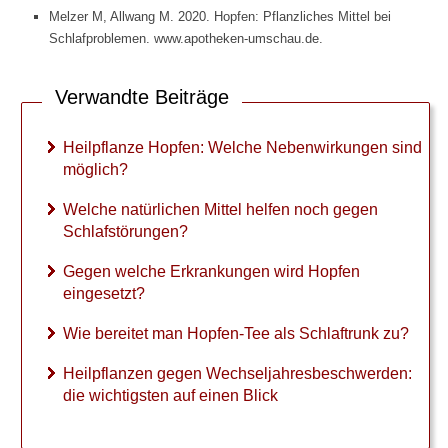
f
Melzer M, Allwang M. 2020. Hopfen: Pflanzliches Mittel bei
l
Schlafproblemen. www.apotheken-umschau.de.
a
n
z
Verwandte Beiträge
e
H
o
Heilpflanze Hopfen: Welche Nebenwirkungen sind
p
möglich?
f
e
Welche natürlichen Mittel helfen noch gegen
n
Schlafstörungen?
:
W
Gegen welche Erkrankungen wird Hopfen
e
eingesetzt?
l
c
Wie bereitet man Hopfen-Tee als Schlaftrunk zu?
h
e
Heilpflanzen gegen Wechseljahresbeschwerden:
N
die wichtigsten auf einen Blick
e
b
e