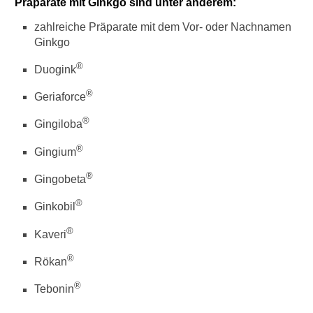
Präparate mit Ginkgo sind unter anderem:
zahlreiche Präparate mit dem Vor- oder Nachnamen
Ginkgo
®
Duogink
®
Geriaforce
®
Gingiloba
®
Gingium
®
Gingobeta
®
Ginkobil
®
Kaveri
®
Rökan
®
Tebonin