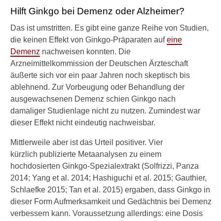
g
Hilft Ginkgo bei Demenz oder Alzheimer?
e
g
Das ist umstritten. Es gibt eine ganze Reihe von Studien,
e
die keinen Effekt von Ginkgo-Präparaten auf
eine
n
Demenz
nachweisen konnten. Die
T
i
Arzneimittelkommission der Deutschen Ärzteschaft
n
äußerte sich vor ein paar Jahren noch skeptisch bis
n
ablehnend. Zur Vorbeugung oder Behandlung der
i
ausgewachsenen Demenz schien Ginkgo nach
t
damaliger Studienlage nicht zu nutzen. Zumindest war
u
s
dieser Effekt nicht eindeutig nachweisbar.
?
Mittlerweile aber ist das Urteil positiver. Vier
H
kürzlich publizierte Metaanalysen zu einem
i
hochdosierten Ginkgo-Spezialextrakt (Solfrizzi, Panza
l
2014; Yang et al. 2014; Hashiguchi et al. 2015; Gauthier,
f
t
Schlaefke 2015; Tan et al. 2015) ergaben, dass Ginkgo in
C
dieser Form Aufmerksamkeit und Gedächtnis bei Demenz
a
verbessern kann. Voraussetzung allerdings: eine Dosis
n