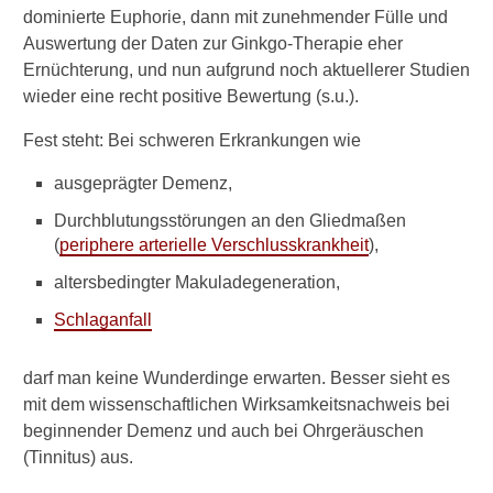
i
dominierte Euphorie, dann mit zunehmender Fülle und
t
Auswertung der Daten zur Ginkgo-Therapie eher
u
Ernüchterung, und nun aufgrund noch aktuellerer Studien
s
wieder eine recht positive Bewertung (s.u.).
?
Fest steht: Bei schweren Erkrankungen wie
G
i
ausgeprägter Demenz,
b
t
Durchblutungsstörungen an den Gliedmaßen
e
(
periphere arterielle Verschlusskrankheit
),
s
H
altersbedingter Makuladegeneration,
a
Schlaganfall
u
s
m
darf man keine Wunderdinge erwarten. Besser sieht es
i
mit dem wissenschaftlichen Wirksamkeitsnachweis bei
t
beginnender Demenz und auch bei Ohrgeräuschen
t
e
(Tinnitus) aus.
l