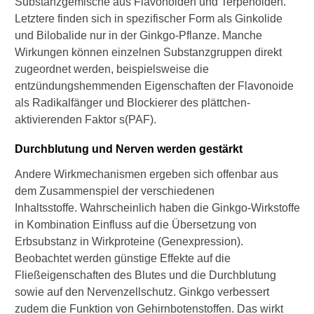
Substanzgemische aus Flavonoiden und Terpenoiden.
z
Letztere finden sich in spezifischer Form als Ginkolide
m
und Bilobalide nur in der Ginkgo-Pflanze. Manche
i
Wirkungen können einzelnen Substanzgruppen direkt
t
zugeordnet werden, beispielsweise die
M
e
entzündungshemmenden Eigenschaften der Flavonoide
d
als Radikalfänger und Blockierer des plättchen-
i
aktivierenden Faktor s(PAF).
k
a
Durchblutung und Nerven werden gestärkt
m
e
Andere Wirkmechanismen ergeben sich offenbar aus
n
dem Zusammenspiel der verschiedenen
t
Inhaltsstoffe. Wahrscheinlich haben die Ginkgo-Wirkstoffe
e
n
in Kombination Einfluss auf die Übersetzung von
b
Erbsubstanz in Wirkproteine (Genexpression).
e
Beobachtet werden günstige Effekte auf die
h
Fließeigenschaften des Blutes und die Durchblutung
a
sowie auf den Nervenzellschutz. Ginkgo verbessert
n
d
zudem die Funktion von Gehirnbotenstoffen. Das wirkt