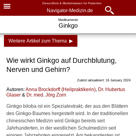
Gesundheit & Medizinwissen für Patienten
Navigator-Medizin.de
Navigator-
Navigator-Medizin.de
Medikamente
Ginkgo
Medizin.de
▾
► News
Weitere Artikel zum Thema ▶
Medikamente
► Krankheiten
Ginkgo
Wie wirkt Ginkgo auf Durchblutung,
► Diagnostik & Laborwerte
gegen Demenz
Nerven und Gehirn?
bei Multipler Sklerose
Zuletzt aktualisiert: 16 January 2024
► Therapieverfahren
Autoren:
Anna Brockdorff
(
Heilpraktikerin
)
,
Dr
.
Hubertus
Wirkungseintritt
Glaser
&
Dr
. med.
Jörg Zorn
► Medikamente
Nebenwirkungen
Ginkgo biloba ist ein Spezialextrakt, der aus den Blättern
► Gesundheitsthemen
des Ginkgo-Baumes hergestellt wird. In der traditionellen
chinesischen Medizin wird Ginkgo bereits seit
Weitere Inhalte dazu auf
Jahrhunderten, in der westlichen Schulmedizin seit
Navigator-Medizin
einigen Jahrzehnten eingesetzt. Am bekanntesten ist