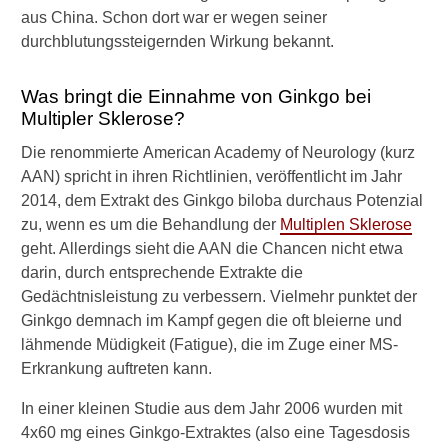
o
aus China. Schon dort war er wegen seiner
s
durchblutungssteigernden Wirkung bekannt.
e
?
Was bringt die Einnahme von Ginkgo bei
Multipler Sklerose?
Die renommierte American Academy of Neurology (kurz
AAN) spricht in ihren Richtlinien, veröffentlicht im Jahr
2014, dem Extrakt des Ginkgo biloba durchaus Potenzial
►
zu, wenn es um die Behandlung der
Multiplen Sklerose
Krankheiten
geht. Allerdings sieht die AAN die Chancen nicht etwa
darin, durch entsprechende Extrakte die
►
Gedächtnisleistung zu verbessern. Vielmehr punktet der
Symptome
Ginkgo demnach im Kampf gegen die oft bleierne und
lähmende Müdigkeit (Fatigue), die im Zuge einer MS-
►
Erkrankung auftreten kann.
Diagnostik
&
In einer kleinen Studie aus dem Jahr 2006 wurden mit
Laborwerte
4x60 mg eines Ginkgo-Extraktes (also eine Tagesdosis