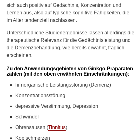
e
sich auch positiv auf Gedächtnis, Konzentration und
l
Lernen aus, also auf typische kognitive Fähigkeiten, die
t
im Alter tendenziell nachlassen.
w
e
Unterschiedliche Studienergebnisse lassen allerdings die
r
therapeutische Relevanz für die Gedächtnisleistung und
d
e
die Demenzbehandlung, wie bereits erwähnt, fraglich
n
erscheinen.
?
Zu den Anwendungsgebieten von Ginkgo-Präparaten
W
zählen (mit den oben erwähnten Einschränkungen):
a
s
hirnorganische Leistungsstörung (Demenz)
b
Konzentrationsstörung
r
i
depressive Verstimmung, Depression
n
g
Schwindel
t
Ohrensausen (
Tinnitus
)
e
i
Kopfschmerzen