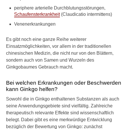
n
e
periphere arterielle Durchblutungsstörungen,
P
Schaufensterkrankheit
(Claudicatio intermittens)
s
y
Venenerkrankungen
c
h
Es gibt noch eine ganze Reihe weiterer
o
Einsatzmöglichkeiten, vor allem in der traditionellen
t
h
chinesischen Medizin, die nicht nur von den Blättern,
e
sondern auch von Samen und Wurzeln des
r
Ginkgobaumes Gebrauch macht.
a
p
i
Bei welchen Erkrankungen oder Beschwerden
e
kann Ginkgo helfen?
b
e
Sowohl die in Ginkgo enthaltenen Substanzen als auch
i
seine Anwendungsgebiete sind vielfältig. Zahlreiche
T
therapeutisch relevante Effekte sind wissenschaftlich
i
belegt. Dabei gibt es eine merkwürdige Entwicklung
n
bezüglich der Bewertung von Ginkgo: zunächst
n