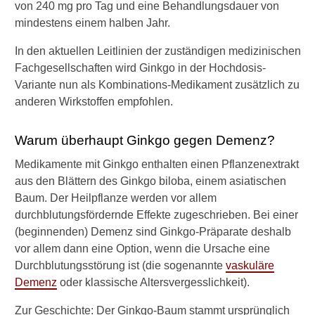
von 240 mg pro Tag und eine Behandlungsdauer von
n
mindestens einem halben Jahr.
a
b
In den aktuellen Leitlinien der zuständigen medizinischen
i
s
Fachgesellschaften wird Ginkgo in der Hochdosis-
b
Variante nun als Kombinations-Medikament zusätzlich zu
e
anderen Wirkstoffen empfohlen.
i
M
u
Warum überhaupt Ginkgo gegen Demenz?
l
Medikamente mit Ginkgo enthalten einen Pflanzenextrakt
t
i
aus den Blättern des Ginkgo biloba, einem asiatischen
p
Baum. Der Heilpflanze werden vor allem
l
durchblutungsfördernde Effekte zugeschrieben. Bei einer
e
(beginnenden) Demenz sind Ginkgo-Präparate deshalb
r
vor allem dann eine Option, wenn die Ursache eine
S
k
Durchblutungsstörung ist (die sogenannte
vaskuläre
l
Demenz
oder klassische Altersvergesslichkeit).
e
r
Zur Geschichte: Der Ginkgo-Baum stammt ursprünglich