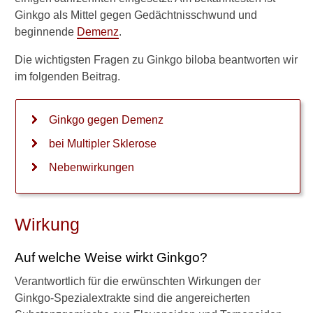
Übungen im Alltag: Welche
Ginkgo als Mittel gegen Gedächtnisschwund und
helfen gegen Demenz?
beginnende
Demenz
.
Prognose und Verlauf bei
Die wichtigsten Fragen zu Ginkgo biloba beantworten wir
Multipler Sklerose
im folgenden Beitrag.
Beliebte Heilpflanzen und
ihre Wirkung
Ginkgo gegen Demenz
bei Multipler Sklerose
Verwandte Beiträge
Nebenwirkungen
K
a
Wirkung
n
n
Auf welche Weise wirkt Ginkgo?
D
e
Verantwortlich für die erwünschten Wirkungen der
m
Ginkgo-Spezialextrakte sind die angereicherten
e
n