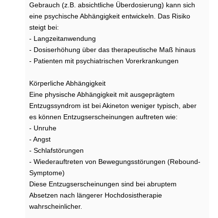
Gebrauch (z.B. absichtliche Überdosierung) kann sich
M
eine psychische Abhängigkeit entwickeln. Das Risiko
o
r
steigt bei:
b
- Langzeitanwendung
u
- Dosiserhöhung über das therapeutische Maß hinaus
s
- Patienten mit psychiatrischen Vorerkrankungen
P
a
Körperliche Abhängigkeit
r
Eine physische Abhängigkeit mit ausgeprägtem
k
i
Entzugssyndrom ist bei Akineton weniger typisch, aber
n
es können Entzugserscheinungen auftreten wie:
s
- Unruhe
o
- Angst
n
- Schlafstörungen
?
- Wiederauftreten von Bewegungsstörungen (Rebound-
Symptome)
Diese Entzugserscheinungen sind bei abruptem
Absetzen nach längerer Hochdosistherapie
wahrscheinlicher.