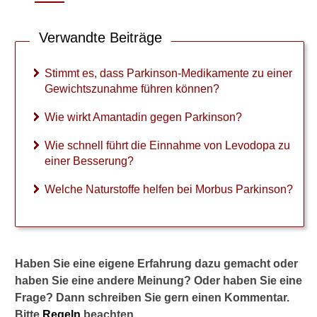
r
k
i
Verwandte Beiträge
n
s
Stimmt es, dass Parkinson-Medikamente zu einer
o
Gewichtszunahme führen können?
n
?
Wie wirkt Amantadin gegen Parkinson?
W
Wie schnell führt die Einnahme von Levodopa zu
i
einer Besserung?
e
s
Welche Naturstoffe helfen bei Morbus Parkinson?
c
h
n
e
l
l
Haben Sie eine eigene Erfahrung dazu gemacht oder
f
haben Sie eine andere Meinung? Oder haben Sie eine
ü
Frage? Dann schreiben Sie gern einen Kommentar.
h
Bitte
Regeln
beachten.