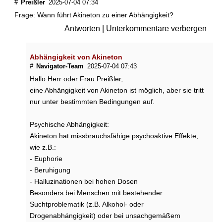
c
#
Preißler
2025-07-04 07:34
h
Frage: Wann führt Akineton zu einer Abhängigkeit?
e
Antworten
|
Unterkommentare verbergen
N
a
t
Abhängigkeit von Akineton
u
#
Navigator-Team
2025-07-04 07:43
r
Hallo Herr oder Frau Preißler,
s
eine Abhängigkeit von Akineton ist möglich, aber sie tritt
t
o
nur unter bestimmten Bedingungen auf.
f
f
Psychische Abhängigkeit:
e
Akineton hat missbrauchsfähige psychoaktive Effekte,
h
wie z.B.:
e
- Euphorie
l
- Beruhigung
f
e
- Halluzinationen bei hohen Dosen
n
Besonders bei Menschen mit bestehender
b
Suchtproblematik (z.B. Alkohol- oder
e
Drogenabhängigkeit) oder bei unsachgemäßem
i