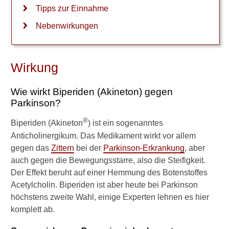
m
Tipps zur Einnahme
t
e
Nebenwirkungen
s
,
d
a
Wirkung
s
s
Wie wirkt Biperiden (Akineton) gegen
P
Parkinson?
a
r
®
Biperiden (Akineton
) ist ein sogenanntes
k
i
Anticholinergikum. Das Medikament wirkt vor allem
n
gegen das
Zittern
bei der
Parkinson-Erkrankung
, aber
s
auch gegen die Bewegungsstarre, also die Steifigkeit.
o
Der Effekt beruht auf einer Hemmung des Botenstoffes
n
Acetylcholin. Biperiden ist aber heute bei Parkinson
-
M
höchstens zweite Wahl, einige Experten lehnen es hier
e
komplett ab.
d
i