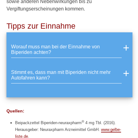
sowie anderen Nebenwirkungen bis zu
e
Vergiftungserscheinungen kommen.
w
i
Tipps zur Einnahme
r
k
t
A
Worauf muss man bei der Einnahme von
m
Biperiden achten?
a
n
t
Stimmt es, dass man mit Biperiden nicht mehr
a
Autofahren kann?
d
i
n
g
e
g
Quellen:
e
®
n
Beipackzettel Biperiden-neuraxpharm
4 mg Tbl. (2016).
P
Herausgeber: Neuraxpharm Arzneimittel GmbH.
www.gelbe-
a
liste.de
.