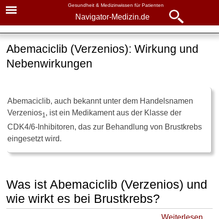
Gesundheit & Medizinwissen für Patienten
Navigator-Medizin.de
Navigator-
Navigator-Medizin.de
Medizin.de
Abemaciclib (Verzenios): Wirkung und
▾
► News
Nebenwirkungen
Medikamente
► Krankheiten
Abemaciclib
Abemaciclib, auch bekannt unter dem Handelsnamen
► Diagnostik & Laborwerte
Wirkung
Verzenios
, ist ein Medikament aus der Klasse der
1
Einnahme
CDK4/6-Inhibitoren, das zur Behandlung von Brustkrebs
► Therapieverfahren
eingesetzt wird.
Nebenwirkungen und
► Medikamente
Wechselwirkungen
► Gesundheitsthemen
Was ist Abemaciclib (Verzenios) und
wie wirkt es bei Brustkrebs?
►
Weiterlesen …