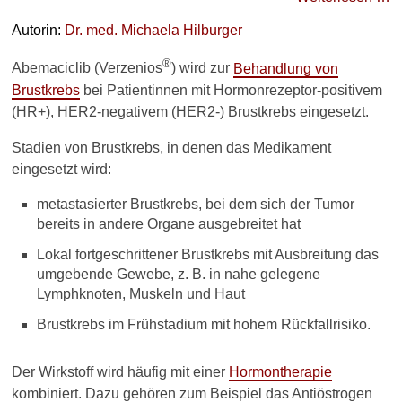
Krankheiten
Autorin:
Dr. med.
Michaela Hilburger
►
®
Abemaciclib (Verzenios
) wird zur
Behandlung von
Symptome
Brustkrebs
bei Patientinnen mit Hormonrezeptor-positivem
(HR+), HER2-negativem (HER2-) Brustkrebs eingesetzt.
►
Diagnostik
Stadien von Brustkrebs, in denen das Medikament
&
eingesetzt wird:
Laborwerte
metastasierter Brustkrebs, bei dem sich der Tumor
bereits in andere Organe ausgebreitet hat
►
Therapieverfahren
Lokal fortgeschrittener Brustkrebs mit Ausbreitung das
umgebende Gewebe, z. B. in nahe gelegene
Lymphknoten, Muskeln und Haut
►
Gesundheitsthemen
Brustkrebs im Frühstadium mit hohem Rückfallrisiko.
Der Wirkstoff wird häufig mit einer
Hormontherapie
kombiniert. Dazu gehören zum Beispiel das Antiöstrogen