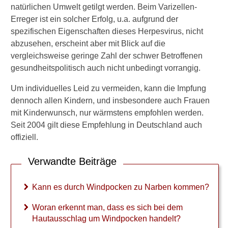
Prognose
natürlichen Umwelt getilgt werden. Beim Varizellen-
Erreger ist ein solcher Erfolg, u.a. aufgrund der
Risiko für Schwangere und
spezifischen Eigenschaften dieses Herpesvirus, nicht
Nachwuchs
abzusehen, erscheint aber mit Blick auf die
vergleichsweise geringe Zahl der schwer Betroffenen
Windpocken-Impfung
gesundheitspolitisch auch nicht unbedingt vorrangig.
Um individuelles Leid zu vermeiden, kann die Impfung
Verwandte Beiträge
dennoch allen Kindern, und insbesondere auch Frauen
mit Kinderwunsch, nur wärmstens empfohlen werden.
K
Seit 2004 gilt diese Empfehlung in Deutschland auch
a
n
offiziell.
n
e
Verwandte Beiträge
s
d
Kann es durch Windpocken zu Narben kommen?
u
r
Woran erkennt man, dass es sich bei dem
c
h
Hautausschlag um Windpocken handelt?
W