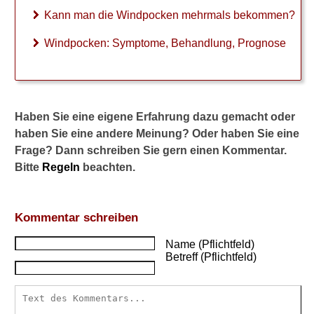
i
Kann man die Windpocken mehrmals bekommen?
n
d
Windpocken: Symptome, Behandlung, Prognose
p
o
c
k
e
Haben Sie eine eigene Erfahrung dazu gemacht oder
n
haben Sie eine andere Meinung? Oder haben Sie eine
z
Frage? Dann schreiben Sie gern einen Kommentar.
u
Bitte
Regeln
beachten.
N
a
r
b
Kommentar schreiben
e
n
Name (Pflichtfeld)
k
Betreff (Pflichtfeld)
o
m
m
e