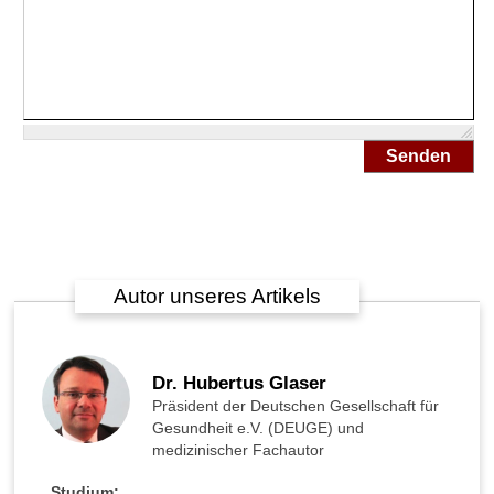
n
?
W
o
r
a
Senden
n
e
r
k
e
n
Autor unseres Artikels
n
t
m
a
Dr. Hubertus Glaser
n
Präsident der Deutschen Gesellschaft für
,
Gesundheit e.V. (DEUGE) und
d
medizinischer Fachautor
a
s
Studium: