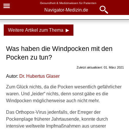
Gesundheit & Medizinwissen für Patienten
Navigator-Medizin.de
Navigator-
Navigator-Medizin.de
Medizin.de
Weitere Artikel zum Thema ▶
▾
► News
Krankheiten
Was haben die Windpocken mit den
► Krankheiten
Windpocken
Pocken zu tun?
► Diagnostik & Laborwerte
Verwandt mit Pocken?
Zuletzt aktualisiert: 01. März 2021
Ansteckung
Autor:
Dr
.
Hubertus Glaser
► Therapieverfahren
Windpocken mehrmals?
Zum Glück nichts, da die Pocken wesentlich gefährlicher
► Medikamente
waren. Und „leider“ nichts, denn sonst gäbe es die
Hautausschlag erkennen
Windpocken möglicherweise auch nicht mehr.
► Gesundheitsthemen
Narben durch Windpocken?
Das Orthopox-Virus jedenfalls, der Erreger der
Pockenplage früherer Jahrtausende, konnte durch
Behandlung
intensive weltweite Impfmaßnahmen aus unserer