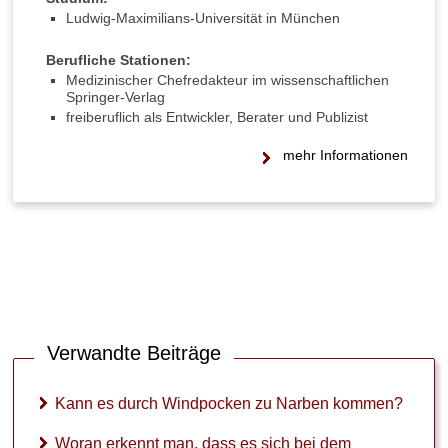
s
Ludwig-Maximilians-Universität in München
e
s
Berufliche Stationen:
s
Medizinischer Chefredakteur im wissenschaftlichen
i
Springer-Verlag
c
freiberuflich als Entwickler, Berater und Publizist
h
b
mehr Informationen
e
i
d
e
m
H
a
u
t
a
Verwandte Beiträge
u
s
s
Kann es durch Windpocken zu Narben kommen?
c
h
Woran erkennt man, dass es sich bei dem