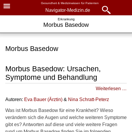
Gesundheit & Medizinwissen für Patienten
Navigator-Medizin.de
Navigator-
Navigator-Medizin.de
Erkrankung
Morbus Basedow
Medizin.de
▾
► News
Krankheiten
Morbus Basedow
► Krankheiten
Morbus Basedow
► Diagnostik & Laborwerte
Ursachen, Symptome und
Morbus Basedow: Ursachen,
Behandlung
Symptome und Behandlung
► Therapieverfahren
Weitere wichtige Fragen
Weiterlesen …
► Medikamente
Autoren:
Eva Bauer
(
Ärztin
)
&
Nina Schratt-Peterz
► Gesundheitsthemen
Was ist Morbus Basedow für eine Krankheit? Wieso
►
verändern sich die Augen und welche weiteren Symptome
Symptome
gibt es? Antworten auf diese und viele weitere Fragen
rund um Morbus Basedow finden Sie im folgenden