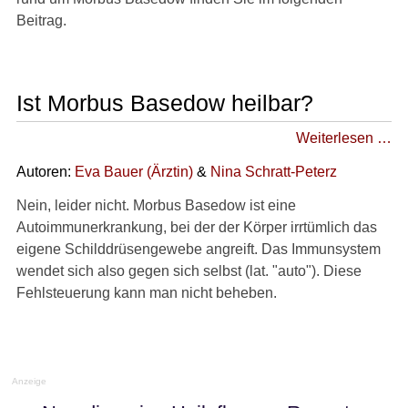
►
Beitrag.
Diagnostik
&
Laborwerte
Ist Morbus Basedow heilbar?
►
Weiterlesen …
Therapieverfahren
Autoren:
Eva Bauer
(
Ärztin
)
&
Nina Schratt-Peterz
►
Nein, leider nicht. Morbus Basedow ist eine
Medikamente
Autoimmunerkrankung, bei der der Körper irrtümlich das
eigene Schilddrüsengewebe angreift. Das Immunsystem
►
wendet sich also gegen sich selbst (lat. "auto"). Diese
Gesundheitsthemen
Fehlsteuerung kann man nicht beheben.
Anzeige