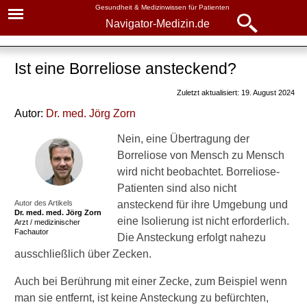
Gesundheit & Medizinwissen für Patienten
Navigator-Medizin.de
Navigator-
Navigator-Medizin.de
Medizin.de
Ist eine Borreliose ansteckend?
▾
► News
Zuletzt aktualisiert: 19. August 2024
Krankheiten
Autor:
Dr
. med.
Jörg Zorn
► Krankheiten
Borreliose
Nein, eine Übertragung der
► Diagnostik & Laborwerte
Basiswissen
Borreliose von Mensch zu Mensch
wird nicht beobachtet. Borreliose-
Ursachen
► Therapieverfahren
Patienten sind also nicht
Symptome
Autor des Artikels
ansteckend für ihre Umgebung und
Dr. med.
med. Jörg Zorn
► Medikamente
eine Isolierung ist nicht erforderlich.
Arzt / medizinischer
Hautausschlag: Aussehen
Fachautor
Die Ansteckung erfolgt nahezu
► Gesundheitsthemen
ausschließlich über Zecken.
Diagnostik
Auch bei Berührung mit einer Zecke, zum Beispiel wenn
Behandlung
man sie entfernt, ist keine Ansteckung zu befürchten,