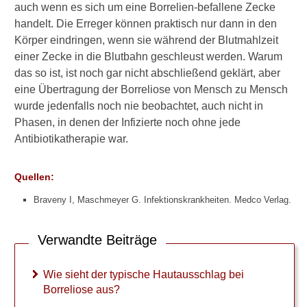
auch wenn es sich um eine Borrelien-befallene Zecke
handelt. Die Erreger können praktisch nur dann in den
Körper eindringen, wenn sie während der Blutmahlzeit
►
einer Zecke in die Blutbahn geschleust werden. Warum
Symptome
das so ist, ist noch gar nicht abschließend geklärt, aber
eine Übertragung der Borreliose von Mensch zu Mensch
►
wurde jedenfalls noch nie beobachtet, auch nicht in
Diagnostik
Phasen, in denen der Infizierte noch ohne jede
&
Antibiotikatherapie war.
Laborwerte
Quellen:
►
Braveny I, Maschmeyer G. Infektionskrankheiten. Medco Verlag.
Therapieverfahren
Verwandte Beiträge
►
Medikamente
Wie sieht der typische Hautausschlag bei
Borreliose aus?
►