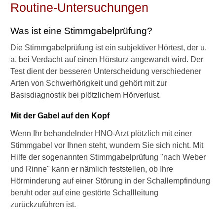
Routine-Untersuchungen
e
w
i
Was ist eine Stimmgabelprüfung?
r
d
Die Stimmgabelprüfung ist ein subjektiver Hörtest, der u.
e
a. bei Verdacht auf einen Hörsturz angewandt wird. Der
i
Test dient der besseren Unterscheidung verschiedener
n
Arten von Schwerhörigkeit und gehört mit zur
H
Basisdiagnostik bei plötzlichem Hörverlust.
ö
r
Mit der Gabel auf den Kopf
s
t
Wenn Ihr behandelnder HNO-Arzt plötzlich mit einer
u
Stimmgabel vor Ihnen steht, wundern Sie sich nicht. Mit
r
z
Hilfe der sogenannten Stimmgabelprüfung "nach Weber
b
und Rinne" kann er nämlich feststellen, ob Ihre
e
Hörminderung auf einer Störung in der Schallempfindung
h
beruht oder auf eine gestörte Schallleitung
a
zurückzuführen ist.
n
d