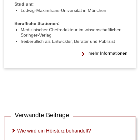
Krankheiten
Studium:
Ludwig-Maximilians-Universität in München
►
Berufliche Stationen:
Symptome
Medizinischer Chefredakteur im wissenschaftlichen
Springer-Verlag
freiberuflich als Entwickler, Berater und Publizist
►
Therapieverfahren
mehr Informationen
►
Medikamente
►
Gesundheitsthemen
Verwandte Beiträge
Wie wird ein Hörsturz behandelt?