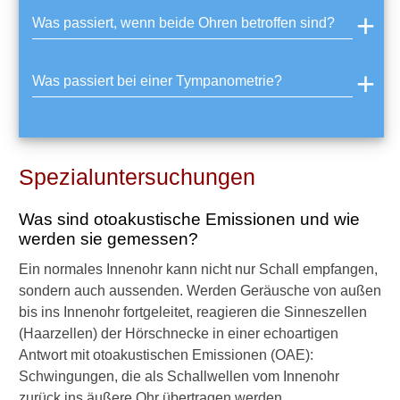
d
Was passiert, wenn beide Ohren betroffen sind?
e
n
:
Was passiert bei einer Tympanometrie?
W
a
s
i
s
Spezialuntersuchungen
t
e
i
Was sind otoakustische Emissionen und wie
n
werden sie gemessen?
e
H
Ein normales Innenohr kann nicht nur Schall empfangen,
i
sondern auch aussenden. Werden Geräusche von außen
r
bis ins Innenohr fortgeleitet, reagieren die Sinneszellen
n
(Haarzellen) der Hörschnecke in einer echoartigen
s
Antwort mit otoakustischen Emissionen (OAE):
t
a
Schwingungen, die als Schallwellen vom Innenohr
m
zurück ins äußere Ohr übertragen werden.