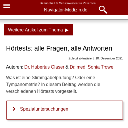
Gesundheit & Medizinwissen für Patienten
Navigator-Medizin.de
Navigator-
Navigator-Medizin.de
Medizin.de
Weitere Artikel zum Thema ▶
▾
► News
Diagnostik
Hörtests: alle Fragen, alle Antworten
&
► Krankheiten
Laborwerte
Zuletzt aktualisiert: 10. Dezember 2021
► Diagnostik & Laborwerte
Hörtests
Autoren:
Dr
.
Hubertus Glaser
&
Dr
. med.
Sonia Trowe
► Therapieverfahren
Alle Fragen, alle Antworten
Was ist eine Stimmgabelprüfung? Oder eine
Tympanometrie? In diesem Beitrag werden die
Hirnstammaudiometrie
► Medikamente
verschiedenen Hörtests vorgestellt.
► Gesundheitsthemen
Verwandte Beiträge
Spezialuntersuchungen
W
i