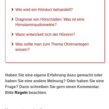
i
c
Wie wird ein Hörsturz behandelt?
k
e
Diagnose von Hörschäden: Was ist eine
l
t
Hirnstammaudiometrie?
s
i
Wann entwickelt sich der Hörsinn?
c
h
Was sollte man zum Thema Ohrenanlegen
d
wissen?
e
r
H
ö
r
Haben Sie eine eigene Erfahrung dazu gemacht oder
s
haben Sie eine andere Meinung? Oder haben Sie eine
i
Frage? Dann schreiben Sie gern einen Kommentar.
n
Bitte
Regeln
beachten.
n
?
W