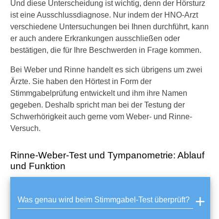
Und diese Unterscheidung ist wichtig, denn der Hörsturz
e
l
ist eine Ausschlussdiagnose. Nur indem der HNO-Arzt
t
verschiedene Untersuchungen bei Ihnen durchführt, kann
?
er auch andere Erkrankungen ausschließen oder
bestätigen, die für Ihre Beschwerden in Frage kommen.
D
i
Bei Weber und Rinne handelt es sich übrigens um zwei
a
g
Ärzte. Sie haben den Hörtest in Form der
n
Stimmgabelprüfung entwickelt und ihm ihre Namen
o
gegeben. Deshalb spricht man bei der Testung der
s
Schwerhörigkeit auch gerne vom Weber- und Rinne-
e
Versuch.
v
o
n
Rinne-Weber-Test und Tympanometrie: Ablauf
H
und Funktion
ö
r
s
c
Was genau wird beim Stimmgabel-Test überprüft?
h
ä