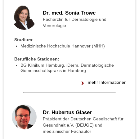
e
n
Dr. med. Sonia Trowe
a
Fachärztin für Dermatologie und
n
Venerologie
l
e
g
Studium:
e
Medizinische Hochschule Hannover (MHH)
n
w
Berufliche Stationen:
i
BG Klinikum Hamburg, iDerm, Dermatologische
s
Gemeinschaftspraxis in Hamburg
s
e
mehr Informationen
n
?
Dr. Hubertus Glaser
Präsident der Deutschen Gesellschaft für
Gesundheit e.V. (DEUGE) und
medizinischer Fachautor
►