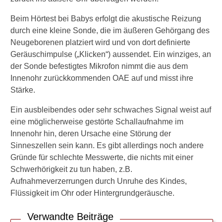
m
a
Beim Hörtest bei Babys erfolgt die akustische Reizung
u
durch eine kleine Sonde, die im äußeren Gehörgang des
d
Neugeborenen platziert wird und von dort definierte
i
Geräuschimpulse („Klicken“) aussendet. Ein winziges, an
o
m
der Sonde befestigtes Mikrofon nimmt die aus dem
e
Innenohr zurückkommenden OAE auf und misst ihre
t
Stärke.
r
i
Ein ausbleibendes oder sehr schwaches Signal weist auf
e
eine möglicherweise gestörte Schallaufnahme im
?
Innenohr hin, deren Ursache eine Störung der
W
Sinneszellen sein kann. Es gibt allerdings noch andere
a
Gründe für schlechte Messwerte, die nichts mit einer
n
Schwerhörigkeit zu tun haben, z.B.
n
Aufnahmeverzerrungen durch Unruhe des Kindes,
e
n
Flüssigkeit im Ohr oder Hintergrundgeräusche.
t
w
Verwandte Beiträge