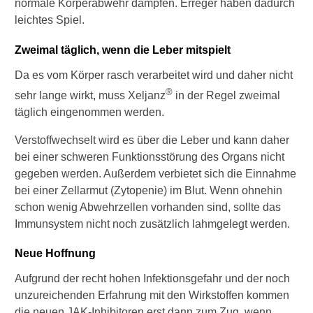
normale Körperabwehr dämpfen. Erreger haben dadurch
,
w
leichtes Spiel.
e
n
Zweimal täglich, wenn die Leber mitspielt
n
i
Da es vom Körper rasch verarbeitet wird und daher nicht
c
®
sehr lange wirkt, muss Xeljanz
in der Regel zweimal
h
täglich eingenommen werden.
v
e
Verstoffwechselt wird es über die Leber und kann daher
r
bei einer schweren Funktionsstörung des Organs nicht
s
u
gegeben werden. Außerdem verbietet sich die Einnahme
c
bei einer Zellarmut (Zytopenie) im Blut. Wenn ohnehin
h
schon wenig Abwehrzellen vorhanden sind, sollte das
e
Immunsystem nicht noch zusätzlich lahmgelegt werden.
s
c
Neue Hoffnung
h
w
Aufgrund der recht hohen Infektionsgefahr und der noch
a
unzureichenden Erfahrung mit den Wirkstoffen kommen
n
g
die neuen JAK-Inhibitoren erst dann zum Zug, wenn