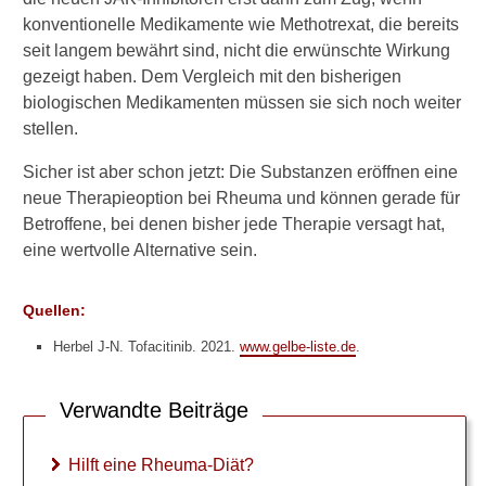
e
konventionelle Medikamente wie Methotrexat, die bereits
r
seit langem bewährt sind, nicht die erwünschte Wirkung
z
gezeigt haben. Dem Vergleich mit den bisherigen
u
biologischen Medikamenten müssen sie sich noch weiter
w
e
stellen.
r
d
Sicher ist aber schon jetzt: Die Substanzen eröffnen eine
e
neue Therapieoption bei Rheuma und können gerade für
n
Betroffene, bei denen bisher jede Therapie versagt hat,
?
eine wertvolle Alternative sein.
K
a
Quellen:
n
n
Herbel J-N. Tofacitinib. 2021.
www.gelbe-liste.de
.
m
a
Verwandte Beiträge
n
R
h
Hilft eine Rheuma-Diät?
e