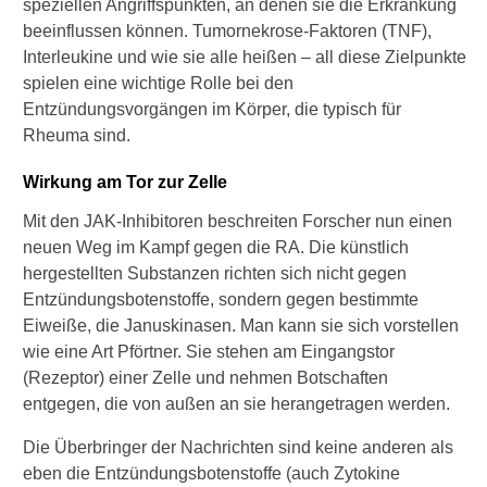
speziellen Angriffspunkten, an denen sie die Erkrankung
t
beeinflussen können. Tumornekrose-Faktoren (TNF),
?
Interleukine und wie sie alle heißen – all diese Zielpunkte
W
spielen eine wichtige Rolle bei den
a
Entzündungsvorgängen im Körper, die typisch für
s
Rheuma sind.
b
e
Wirkung am Tor zur Zelle
w
i
Mit den JAK-Inhibitoren beschreiten Forscher nun einen
r
neuen Weg im Kampf gegen die RA. Die künstlich
k
hergestellten Substanzen richten sich nicht gegen
e
n
Entzündungsbotenstoffe, sondern gegen bestimmte
W
Eiweiße, die Januskinasen. Man kann sie sich vorstellen
e
wie eine Art Pförtner. Sie stehen am Eingangstor
i
(Rezeptor) einer Zelle und nehmen Botschaften
h
entgegen, die von außen an sie herangetragen werden.
r
a
Die Überbringer der Nachrichten sind keine anderen als
u
c
eben die Entzündungsbotenstoffe (auch Zytokine