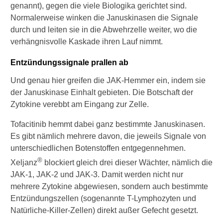
h
genannt), gegen die viele Biologika gerichtet sind.
u
Normalerweise winken die Januskinasen die Signale
n
durch und leiten sie in die Abwehrzelle weiter, wo die
d
verhängnisvolle Kaskade ihren Lauf nimmt.
K
u
r
Entzündungssignale prallen ab
k
Und genau hier greifen die JAK-Hemmer ein, indem sie
u
m
der Januskinase Einhalt gebieten. Die Botschaft der
a
Zytokine verebbt am Eingang zur Zelle.
b
e
Tofacitinib hemmt dabei ganz bestimmte Januskinasen.
i
Es gibt nämlich mehrere davon, die jeweils Signale von
R
unterschiedlichen Botenstoffen entgegennehmen.
h
®
e
Xeljanz
blockiert gleich drei dieser Wächter, nämlich die
u
JAK-1, JAK-2 und JAK-3. Damit werden nicht nur
m
mehrere Zytokine abgewiesen, sondern auch bestimmte
a
Entzündungszellen (sogenannte T-Lymphozyten und
?
Natürliche-Killer-Zellen) direkt außer Gefecht gesetzt.
D