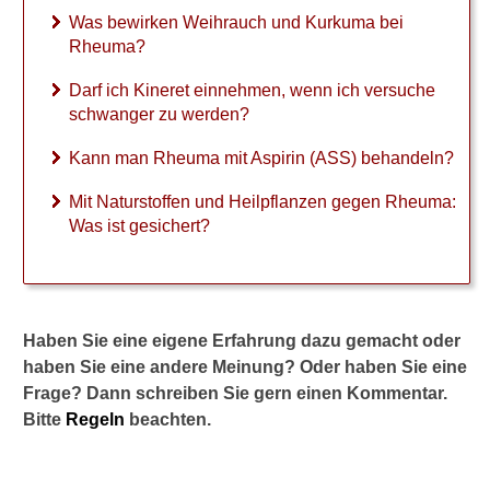
u
Was bewirken Weihrauch und Kurkuma bei
m
Rheuma?
a
m
Darf ich Kineret einnehmen, wenn ich versuche
i
schwanger zu werden?
t
A
Kann man Rheuma mit Aspirin (ASS) behandeln?
s
p
Mit Naturstoffen und Heilpflanzen gegen Rheuma:
i
Was ist gesichert?
r
i
n
(
A
S
Haben Sie eine eigene Erfahrung dazu gemacht oder
S
haben Sie eine andere Meinung? Oder haben Sie eine
)
Frage? Dann schreiben Sie gern einen Kommentar.
b
Bitte
Regeln
beachten.
e
h
a