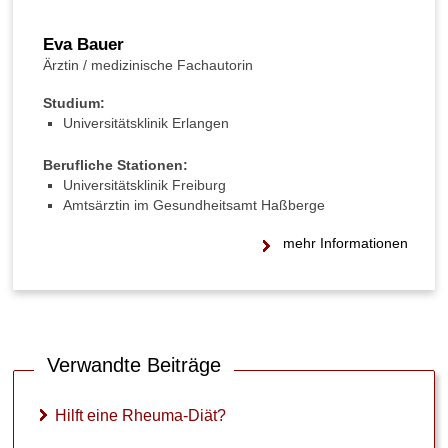
n
d
Eva Bauer
H
Ärztin / medizinische Fachautorin
e
i
Studium:
l
Universitätsklinik Erlangen
p
f
Berufliche Stationen:
l
Universitätsklinik Freiburg
a
Amtsärztin im Gesundheitsamt Haßberge
n
z
mehr Informationen
e
n
g
e
g
e
Verwandte Beiträge
n
R
h
Hilft eine Rheuma-Diät?
e