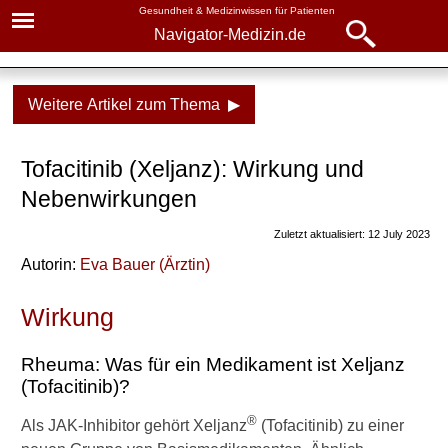
Gesundheit & Medizinwissen für Patienten
Navigator-Medizin.de
Navigator-
Navigator-Medizin.de
Medizin.de
Weitere Artikel zum Thema ▶
▾
► News
Medikamente
Tofacitinib (Xeljanz): Wirkung und
► Krankheiten
Tofacitinib
Nebenwirkungen
► Diagnostik & Laborwerte
Zuletzt aktualisiert: 12 July 2023
Weitere Inhalte dazu auf
Autorin:
Eva Bauer
(
Ärztin
)
Navigator-Medizin
► Therapieverfahren
Alternative zu Tofacitinib
Wirkung
► Medikamente
(Xeljanz): Leflunomid
Rheuma: Was für ein Medikament ist Xeljanz
► Gesundheitsthemen
Prognose bei Rheuma
(Tofacitinib)?
Kirschen gegen Rheuma?
®
Als JAK-Inhibitor gehört Xeljanz
(Tofacitinib) zu einer