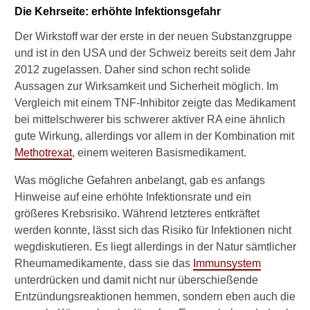
a
Die Kehrseite: erhöhte Infektionsgefahr
r
Der Wirkstoff war der erste in der neuen Substanzgruppe
f
i
und ist in den USA und der Schweiz bereits seit dem Jahr
c
2012 zugelassen. Daher sind schon recht solide
h
Aussagen zur Wirksamkeit und Sicherheit möglich. Im
K
Vergleich mit einem TNF-Inhibitor zeigte das Medikament
i
bei mittelschwerer bis schwerer aktiver RA eine ähnlich
n
e
gute Wirkung, allerdings vor allem in der Kombination mit
r
Methotrexat
, einem weiteren Basismedikament.
e
t
Was mögliche Gefahren anbelangt, gab es anfangs
e
Hinweise auf eine erhöhte Infektionsrate und ein
i
größeres Krebsrisiko. Während letzteres entkräftet
n
werden konnte, lässt sich das Risiko für Infektionen nicht
n
e
wegdiskutieren. Es liegt allerdings in der Natur sämtlicher
h
Rheumamedikamente, dass sie das
Immunsystem
m
unterdrücken und damit nicht nur überschießende
e
Entzündungsreaktionen hemmen, sondern eben auch die
n