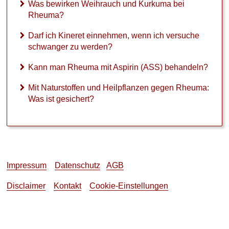
u
Was bewirken Weihrauch und Kurkuma bei
m
Rheuma?
a
:
Darf ich Kineret einnehmen, wenn ich versuche
W
schwanger zu werden?
a
s
Kann man Rheuma mit Aspirin (ASS) behandeln?
i
s
Mit Naturstoffen und Heilpflanzen gegen Rheuma:
t
Was ist gesichert?
g
e
s
i
c
h
Impressum
Datenschutz
AGB
e
r
Disclaimer
Kontakt
Cookie-Einstellungen
t
?