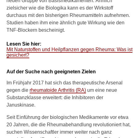
neuen Gruppe von Basismedikamenten. Ähnlich
zielsicher wie die Biologika kann es der Wirkstoff
Verwandte Beiträge
durchaus mit den bisherigen Rheumamitteln aufnehmen.
Studien haben ihm eine ähnlich gute Wirkung wie den
H
TNF-Blockern bescheinigt.
i
l
f
Lesen Sie hier:
t
Mit Naturstoffen und Heilpflanzen gegen Rheuma: Was ist
gesichert?
e
i
n
Auf der Suche nach geeigneten Zielen
e
R
Im Frühjahr 2017 hat sich das therapeutische Arsenal
h
gegen die
rheumatoide Arthritis (RA)
um eine neue
e
Substanzklasse erweitert: die Inhibitoren der
u
m
Januskinase.
a
-
Seit Einführung der biologischen Medikamente vor etwa
D
20 Jahren, die die Rheumabehandlung revolutioniert hat,
i
suchen Wissenschaftler immer weiter nach ganz
ä