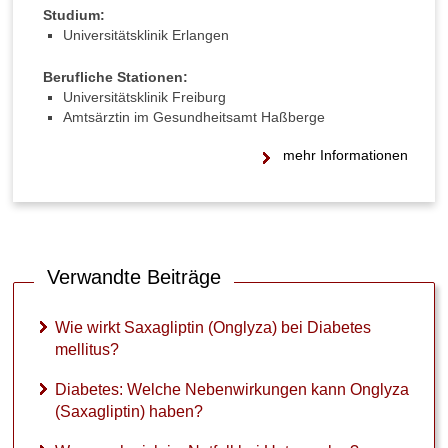
t
Studium:
f
Universitätsklinik Erlangen
a
l
Berufliche Stationen:
l
Universitätsklinik Freiburg
b
Amtsärztin im Gesundheitsamt Haßberge
e
i
mehr Informationen
U
n
t
e
r
z
Verwandte Beiträge
u
c
Wie wirkt Saxagliptin (Onglyza) bei Diabetes
k
mellitus?
e
r
Diabetes: Welche Nebenwirkungen kann Onglyza
?
(Saxagliptin) haben?
W