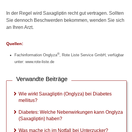
:
W
In der Regel wird Saxagliptin recht gut vertragen. Sollten
e
Sie dennoch Beschwerden bekommen, wenden Sie sich
l
an Ihren Arzt.
c
h
e
Quellen:
N
e
®
Fachinformation Onglyza
, Rote Liste Service GmbH, verfügbar
b
unter: www.rote-liste.de
e
n
w
Verwandte Beiträge
i
r
k
Wie wirkt Saxagliptin (Onglyza) bei Diabetes
u
mellitus?
n
g
Diabetes: Welche Nebenwirkungen kann Onglyza
e
(Saxagliptin) haben?
n
k
Was mache ich im Notfall bei Unterzucker?