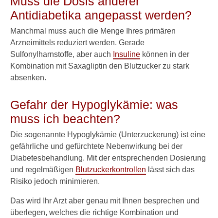
Muss die Dosis anderer
g
Antidiabetika angepasst werden?
l
i
Manchmal muss auch die Menge Ihres primären
p
Arzneimittels reduziert werden. Gerade
t
Sulfonylharnstoffe, aber auch
Insuline
können in der
i
n
Kombination mit Saxagliptin den Blutzucker zu stark
(
absenken.
O
n
Gefahr der Hypoglykämie: was
g
l
muss ich beachten?
y
z
Die sogenannte Hypoglykämie (Unterzuckerung) ist eine
a
gefährliche und gefürchtete Nebenwirkung bei der
)
Diabetesbehandlung. Mit der entsprechenden Dosierung
b
und regelmäßigen
Blutzuckerkontrollen
lässt sich das
e
Risiko jedoch minimieren.
i
D
Das wird Ihr Arzt aber genau mit Ihnen besprechen und
i
a
überlegen, welches die richtige Kombination und