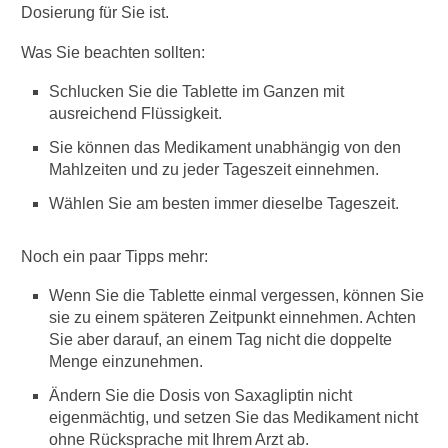
b
Dosierung für Sie ist.
e
t
Was Sie beachten sollten:
e
s
Schlucken Sie die Tablette im Ganzen mit
m
ausreichend Flüssigkeit.
e
l
Sie können das Medikament unabhängig von den
l
Mahlzeiten und zu jeder Tageszeit einnehmen.
i
Wählen Sie am besten immer dieselbe Tageszeit.
t
u
s
Noch ein paar Tipps mehr:
?
Wenn Sie die Tablette einmal vergessen, können Sie
D
sie zu einem späteren Zeitpunkt einnehmen. Achten
i
Sie aber darauf, an einem Tag nicht die doppelte
a
Menge einzunehmen.
b
e
Ändern Sie die Dosis von Saxagliptin nicht
t
eigenmächtig, und setzen Sie das Medikament nicht
e
ohne Rücksprache mit Ihrem Arzt ab.
s