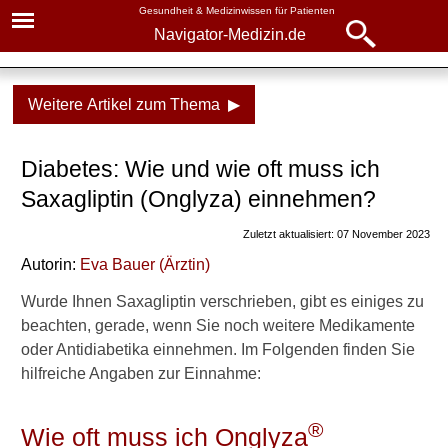
Gesundheit & Medizinwissen für Patienten
Navigator-Medizin.de
Navigator-
Navigator-Medizin.de
Medizin.de
Weitere Artikel zum Thema ▶
▾
► News
Medikamente
Diabetes: Wie und wie oft muss ich
► Krankheiten
Saxagliptin
Saxagliptin (Onglyza) einnehmen?
► Diagnostik & Laborwerte
Wirkung
Zuletzt aktualisiert: 07 November 2023
Nebenwirkungen
Autorin:
Eva Bauer
(
Ärztin
)
► Therapieverfahren
Einnahme
Wurde Ihnen Saxagliptin verschrieben, gibt es einiges zu
► Medikamente
beachten, gerade, wenn Sie noch weitere Medikamente
oder Antidiabetika einnehmen. Im Folgenden finden Sie
Weitere Inhalte dazu auf
► Gesundheitsthemen
hilfreiche Angaben zur Einnahme:
Navigator-Medizin
Naturstoffe bei Diabetes
®
Wie oft muss ich Onglyza