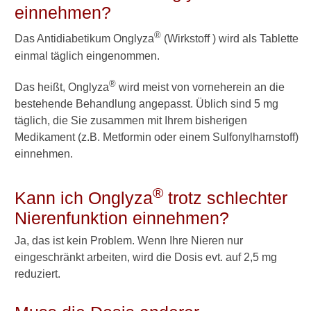
einnehmen?
Ernährung mit Diabetes:
Fragen und Antworten
®
Das Antidiabetikum Onglyza
(Wirkstoff ) wird als Tablette
Blutzucker messen und
einmal täglich eingenommen.
Blutzuckermessgeräte
®
Das heißt, Onglyza
wird meist von vorneherein an die
bestehende Behandlung angepasst. Üblich sind 5 mg
Verwandte Beiträge
täglich, die Sie zusammen mit Ihrem bisherigen
Medikament (z.B. Metformin oder einem Sulfonylharnstoff)
einnehmen.
W
i
e
®
Kann ich Onglyza
trotz schlechter
w
i
Nierenfunktion einnehmen?
r
k
Ja, das ist kein Problem. Wenn Ihre Nieren nur
t
eingeschränkt arbeiten, wird die Dosis evt. auf 2,5 mg
S
reduziert.
a
x
a