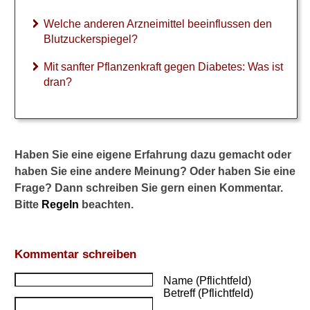
a
n
Welche anderen Arzneimittel beeinflussen den
n
Blutzuckerspiegel?
O
n
Mit sanfter Pflanzenkraft gegen Diabetes: Was ist
g
dran?
l
y
z
a
(
Haben Sie eine eigene Erfahrung dazu gemacht oder
S
haben Sie eine andere Meinung? Oder haben Sie eine
a
x
Frage? Dann schreiben Sie gern einen Kommentar.
a
Bitte
Regeln
beachten.
g
l
i
Kommentar schreiben
p
t
Name (Pflichtfeld)
i
Betreff (Pflichtfeld)
n