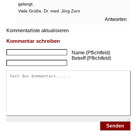
gelangt.
a
t
Viele Grüße, Dr. med. Jörg Zorn
h
Antworten
e
n
Kommentarliste aktualisieren
g
e
Kommentar schreiben
g
Name (Pflichtfeld)
e
Betreff (Pflichtfeld)
n
O
s
t
e
o
p
o
r
o
s
e
Senden
?