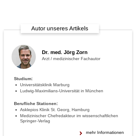
H
e
l
f
Autor unseres Artikels
e
n
S
c
Dr. med. Jörg Zorn
h
Arzt / medizinischer Fachautor
ü
s
s
Studium:
l
Universitätsklinik Marburg
e
Ludwig-Maximilians-Universität in München
r
-
Berufliche Stationen:
S
Asklepios Klinik St. Georg, Hamburg
a
Medizinischer Chefredakteur im wissenschaftlichen
l
Springer-Verlag
z
e
mehr Informationen
g