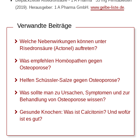
Beipackzettel Risedronsäure - 1 A Pharma
35 mg Filmtabletten
u
(2019). Herausgeber: 1 A Pharma GmbH.
www.gelbe-liste.de
.
n
g
e
Verwandte Beiträge
n
k
Welche Nebenwirkungen können unter
ö
Risedronsäure (Actonel) auftreten?
n
n
Was empfehlen Homöopathen gegen
e
Osteoporose?
n
u
Helfen Schüssler-Salze gegen Osteoporose?
n
t
Was sollte man zu Ursachen, Symptomen und zur
e
Behandlung von Osteoporose wissen?
r
R
Gesunde Knochen: Was ist Calcitonin? Und wofür
i
s
ist es gut?
e
d
r