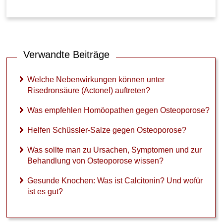
e
g
e
n
O
Verwandte Beiträge
s
t
e
Welche Nebenwirkungen können unter
o
Risedronsäure (Actonel) auftreten?
p
o
Was empfehlen Homöopathen gegen Osteoporose?
r
o
Helfen Schüssler-Salze gegen Osteoporose?
s
e
Was sollte man zu Ursachen, Symptomen und zur
?
Behandlung von Osteoporose wissen?
W
Gesunde Knochen: Was ist Calcitonin? Und wofür
a
ist es gut?
s
s
o