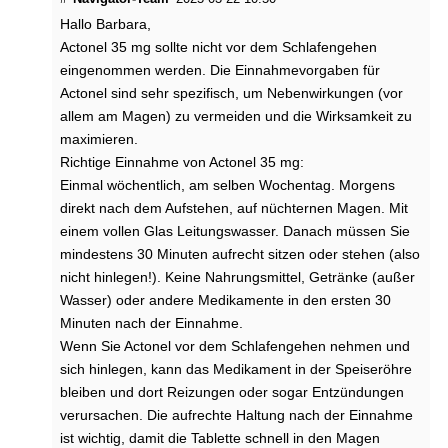
t
e
Hallo Barbara,
n
Actonel 35 mg sollte nicht vor dem Schlafengehen
?
eingenommen werden. Die Einnahmevorgaben für
Actonel sind sehr spezifisch, um Nebenwirkungen (vor
W
allem am Magen) zu vermeiden und die Wirksamkeit zu
a
maximieren.
s
e
Richtige Einnahme von Actonel 35 mg:
m
Einmal wöchentlich, am selben Wochentag. Morgens
p
direkt nach dem Aufstehen, auf nüchternen Magen. Mit
f
einem vollen Glas Leitungswasser. Danach müssen Sie
e
mindestens 30 Minuten aufrecht sitzen oder stehen (also
h
nicht hinlegen!). Keine Nahrungsmittel, Getränke (außer
l
Wasser) oder andere Medikamente in den ersten 30
e
n
Minuten nach der Einnahme.
H
Wenn Sie Actonel vor dem Schlafengehen nehmen und
o
sich hinlegen, kann das Medikament in der Speiseröhre
m
bleiben und dort Reizungen oder sogar Entzündungen
ö
verursachen. Die aufrechte Haltung nach der Einnahme
o
ist wichtig, damit die Tablette schnell in den Magen
p