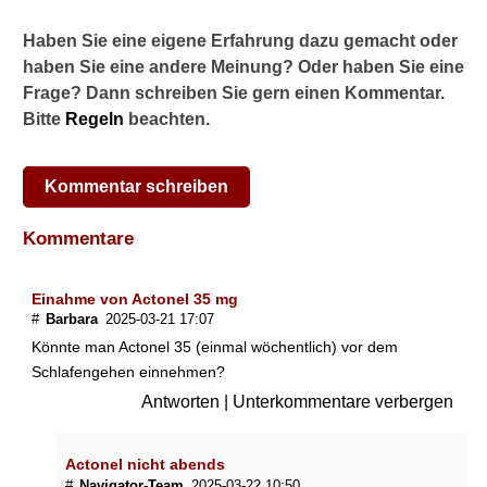
o
n
Haben Sie eine eigene Erfahrung dazu gemacht oder
s
haben Sie eine andere Meinung? Oder haben Sie eine
ä
Frage? Dann schreiben Sie gern einen Kommentar.
u
Bitte
Regeln
beachten.
r
e
(
A
Kommentar schreiben
c
t
Kommentare
o
n
e
Einahme von Actonel 35 mg
l
#
Barbara
2025-03-21 17:07
)
Könnte man Actonel 35 (einmal wöchentlich) vor dem
a
Schlafengehen einnehmen?
u
Antworten
|
Unterkommentare verbergen
f
t
r
Actonel nicht abends
e
#
Navigator-Team
2025-03-22 10:50