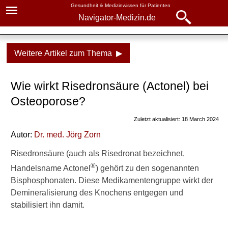
Gesundheit & Medizinwissen für Patienten
Navigator-Medizin.de
Navigator-
Navigator-Medizin.de
Medizin.de
Weitere Artikel zum Thema ▶
▾
► News
Medikamente
Wie wirkt Risedronsäure (Actonel) bei
► Krankheiten
Risedronsäure
Osteoporose?
► Diagnostik & Laborwerte
Nebenwirkungen
Zuletzt aktualisiert: 18 March 2024
Autor:
Dr
. med.
Jörg Zorn
► Therapieverfahren
Weitere Inhalte dazu auf
Risedronsäure (auch als Risedronat bezeichnet,
Navigator-Medizin
► Medikamente
®
Handelsname Actonel
) gehört zu den sogenannten
Heilpflanzen gegen
Bisphosphonaten. Diese Medikamentengruppe wirkt der
► Gesundheitsthemen
Osteoporose
Demineralisierung des Knochens entgegen und
stabilisiert ihn damit.
Knochenbrüche bei
Osteoporose