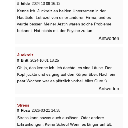
i
#
hilde
2024-10-08 16:13
s
Kenne ich. Juckreiz an beiden Unterarmen in der
t
Hauttiefe. Letrozol von einer anderen Firma, und es
g
wurde besser. Meiner Ärztin waren solche Probleme
e
bekannt. Hat nichts mit der Psyche zu tun.
s
i
Antworten
c
h
e
Juckreiz
r
#
Britt
2024-10-31 18:25
t
Oh ja, das kenne ich. Ich dachte, es sind Läuse. Der
?
Kopf juckte und es ging auf den Körper über. Nach ein
paar Wochen war es plötzlich vorbei. Alles Gute :)
Antworten
Stress
►
#
Rosa
2026-03-21 14:38
Krankheiten
Stress kann sowas auch auslösen. Oder andere
Erkrankungen. Keine Scheu! Wenn es länger anhält,