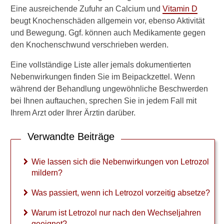
t
Eine ausreichende Zufuhr an Calcium und
Vitamin D
,
beugt Knochenschäden allgemein vor, ebenso Aktivität
w
und Bewegung. Ggf. können auch Medikamente gegen
e
den Knochenschwund verschrieben werden.
n
n
Eine vollständige Liste aller jemals dokumentierten
i
c
Nebenwirkungen finden Sie im Beipackzettel. Wenn
h
während der Behandlung ungewöhnliche Beschwerden
L
bei Ihnen auftauchen, sprechen Sie in jedem Fall mit
e
Ihrem Arzt oder Ihrer Ärztin darüber.
t
r
o
Verwandte Beiträge
z
o
Wie lassen sich die Nebenwirkungen von Letrozol
l
mildern?
v
o
Was passiert, wenn ich Letrozol vorzeitig absetze?
r
z
Warum ist Letrozol nur nach den Wechseljahren
e
geeignet?