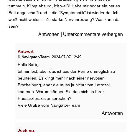
p
tummeln. Klingt absurd, ich weiß! Habe mir sogar ein neues
f
Bett angeschafft und – die "Symptomatik" ist wieder da! Ich
l
weiß nicht weiter ... Zu starke Nervenreizung? Was kann da
a
sein?
n
Antworten
|
Unterkommentare verbergen
z
e
n
Antwort
g
#
Navigator-Team
2024-07-07 12:49
e
Hallo Barb,
g
e
tut mir leid, aber das ist aus der Ferne unmöglich zu
n
beurteilen. Es klingt mehr nach einer nervösen
K
Erscheinung, aber die muss ja nicht vom Letrozol
r
kommen. Warum können Sie das nicht in Ihrer
e
Hausarztpraxis ansprechen?
b
Viele Grüße vom Navigator-Team
s
:
Antworten
W
a
s
Juckreiz