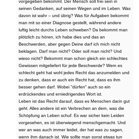
vorgegeben bekommt. Der Mensch soll frei sein in
d
seinen Gedanken, auf seinen Wegen und im Leben. Was
i
davon ist wahr – und übrig? Was für Aufgaben bekommt
e
man mit so einer Diagnose gestellt, während andere
P
r
luftig leicht durchs Leben schweben? Da bekommt man
o
plötzlich zu hören, ich habe dies und das an
g
Beschwerden, aber gegen Deine darf ich mich nicht
n
beklagen. Darf man nicht? Oder soll man nicht? Und
o
wieso nicht? Bekommt man schon gleich ein schlechtes
s
Gewissen mitgeliefert für jede Beschwerde? Wem es
e
schlecht geht hat wohl jedes Recht das anzumelden und
b
e
zu denken, dass er auch ein Recht hat, dass es ihm
i
besser gehen darf. Wobei "dürfen" auch so ein
B
erdrückendes und erniedrigendes Wort ist.
r
Leben ist das Recht darauf, dass es Menschen darin gut
u
geht. Alles andere ist ein Verbrechen an dem, was die
s
Schöpfung an Leben schuf. Es war sicher kein Leiden
t
vorgesehen, es ist überwiegend menschgemacht. Und
k
r
wer an was auch immer leidet, der hat was zu sagen,
e
wenn ihm danach ist. Wie sollte man sonst etwas tun