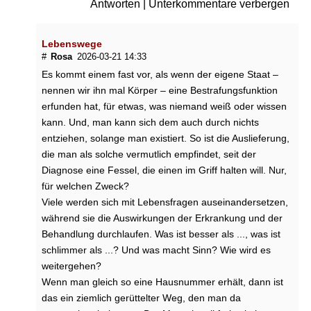
Antworten
|
Unterkommentare verbergen
l
j
a
Lebenswege
h
#
Rosa
2026-03-21 14:33
r
e
Es kommt einem fast vor, als wenn der eigene Staat –
n
nennen wir ihn mal Körper – eine Bestrafungsfunktion
g
erfunden hat, für etwas, was niemand weiß oder wissen
e
kann. Und, man kann sich dem auch durch nichts
e
entziehen, solange man existiert. So ist die Auslieferung,
i
die man als solche vermutlich empfindet, seit der
g
n
Diagnose eine Fessel, die einen im Griff halten will. Nur,
e
für welchen Zweck?
t
Viele werden sich mit Lebensfragen auseinandersetzen,
?
während sie die Auswirkungen der Erkrankung und der
Behandlung durchlaufen. Was ist besser als ..., was ist
W
schlimmer als ...? Und was macht Sinn? Wie wird es
i
weitergehen?
e
i
Wenn man gleich so eine Hausnummer erhält, dann ist
s
das ein ziemlich gerüttelter Weg, den man da
t