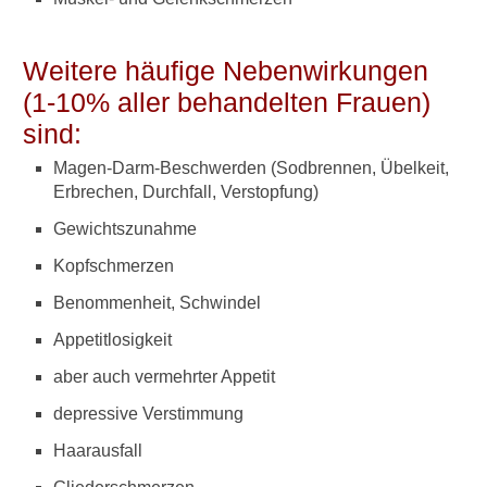
e
N
e
Weitere häufige Nebenwirkungen
b
e
(1-10% aller behandelten Frauen)
n
sind:
w
i
Magen-Darm-Beschwerden (Sodbrennen, Übelkeit,
r
Erbrechen, Durchfall, Verstopfung)
k
u
Gewichtszunahme
n
Kopfschmerzen
g
e
Benommenheit, Schwindel
n
v
Appetitlosigkeit
o
aber auch vermehrter Appetit
n
L
depressive Verstimmung
e
t
Haarausfall
r
o