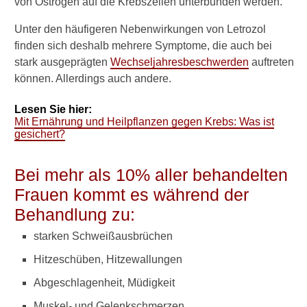
Nebenwirkungen
von Östrogen auf die Krebszellen unterbunden werden.
Nebenwirkungen mildern
Unter den häufigeren Nebenwirkungen von Letrozol
finden sich deshalb mehrere Symptome, die auch bei
stark ausgeprägten
Wechseljahresbeschwerden
auftreten
Verwandte Beiträge
können. Allerdings auch andere.
W
Lesen Sie hier:
i
Mit Ernährung und Heilpflanzen gegen Krebs: Was ist
e
gesichert?
l
a
Bei mehr als 10% aller behandelten
s
s
Frauen kommt es während der
e
Behandlung zu:
n
s
starken Schweißausbrüchen
i
c
Hitzeschüben, Hitzewallungen
h
Abgeschlagenheit, Müdigkeit
d
i
Muskel- und Gelenkschmerzen