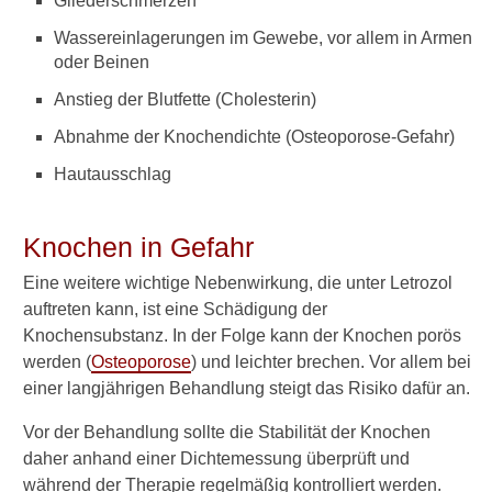
Gliederschmerzen
z
Wassereinlagerungen im Gewebe, vor allem in Armen
o
oder Beinen
l
m
Anstieg der Blutfette (Cholesterin)
i
l
Abnahme der Knochendichte (Osteoporose-Gefahr)
d
Hautausschlag
e
r
n
?
Knochen in Gefahr
Eine weitere wichtige Nebenwirkung, die unter Letrozol
W
a
auftreten kann, ist eine Schädigung der
s
Knochensubstanz. In der Folge kann der Knochen porös
p
werden (
Osteoporose
) und leichter brechen. Vor allem bei
a
einer langjährigen Behandlung steigt das Risiko dafür an.
s
s
Vor der Behandlung sollte die Stabilität der Knochen
i
daher anhand einer Dichtemessung überprüft und
e
r
während der Therapie regelmäßig kontrolliert werden.