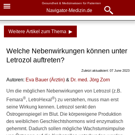
Gesundheit & Medizinwissen für Patienten
Navigator-Medizin.de
Navigator-
Navigator-Medizin.de
Medizin.de
Weitere Artikel zum Thema ▶
▾
► News
Medikamente
Welche Nebenwirkungen können unter
► Krankheiten
Letrozol
Letrozol auftreten?
► Diagnostik & Laborwerte
Wirkung
Zuletzt aktualisiert: 07 June 2023
Wann Letrozol nicht in Frage
Autoren:
Eva Bauer
(
Ärztin
)
&
Dr
. med.
Jörg Zorn
► Therapieverfahren
kommt
Um die möglichen Nebenwirkungen von Letrozol (z.B.
► Medikamente
Letrozol nur nach den
®
®
Femara
, LetroHexal
) zu verstehen, muss man erst
Wechseljahren!
seine Wirkung kennen. Letrozol senkt den
► Gesundheitsthemen
Östrogenspiegel im Blut. Die körpereigene Produktion
Letrozol nicht vorzeitig
des weiblichen Geschlechtshormons wird enzymatisch
absetzen!
gehemmt. Dadurch sollen mögliche Wachstumsimpulse