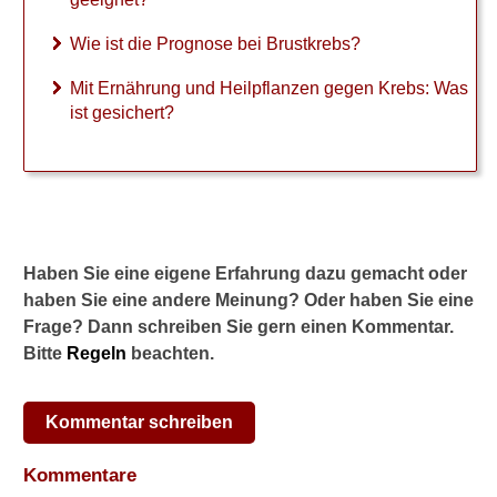
i
t
Wie ist die Prognose bei Brustkrebs?
i
g
Mit Ernährung und Heilpflanzen gegen Krebs: Was
a
ist gesichert?
b
s
e
t
z
e
?
Haben Sie eine eigene Erfahrung dazu gemacht oder
W
haben Sie eine andere Meinung? Oder haben Sie eine
a
Frage? Dann schreiben Sie gern einen Kommentar.
r
Bitte
Regeln
beachten.
u
m
i
Kommentar schreiben
s
t
L
Kommentare
e