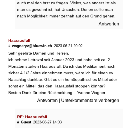
auch mal den Arzt zu fragen. Vieles, was anders ist als
►
man es gewohnt ist, hat Ursachen. Denen sollte man
Symptome
nach Möglichkeit immer zeitnah auf den Grund gehen.
Antworten
►
Diagnostik
&
Haarausfall
#
wagneryv@bluewin.ch
2023-06-21 20:02
Laborwerte
Sehr geehrte Damen und Herren,
ich nehme Letrozol seit Januar 2023 und habe seit ca. 2
►
Monaten starken Haarausfall. Da ich das Medikament noch
Therapieverfahren
sicher 4 1/2 Jahre einnehmen muss, wäre ich für einen ev.
Ratschlag dankbar. Gibt es ein homöopathisches Mittel oder
►
sonst ein Mittel, das den Haarausfall stoppen könnte?
Gesundheitsthemen
Besten Dank für eine Rückmeldung – Yvonne Wagner
Antworten
|
Unterkommentare verbergen
RE: Haarausfall
#
Guest
2023-08-27 14:03