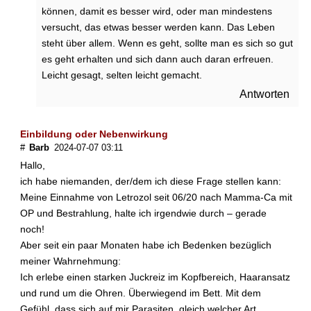
b
können, damit es besser wird, oder man mindestens
s
versucht, das etwas besser werden kann. Das Leben
?
steht über allem. Wenn es geht, sollte man es sich so gut
es geht erhalten und sich dann auch daran erfreuen.
M
i
Leicht gesagt, selten leicht gemacht.
t
Antworten
E
r
n
Einbildung oder Nebenwirkung
ä
#
Barb
2024-07-07 03:11
h
Hallo,
r
ich habe niemanden, der/dem ich diese Frage stellen kann:
u
Meine Einnahme von Letrozol seit 06/20 nach Mamma-Ca mit
n
OP und Bestrahlung, halte ich irgendwie durch – gerade
g
u
noch!
n
Aber seit ein paar Monaten habe ich Bedenken bezüglich
d
meiner Wahrnehmung:
H
Ich erlebe einen starken Juckreiz im Kopfbereich, Haaransatz
e
und rund um die Ohren. Überwiegend im Bett. Mit dem
i
Gefühl, dass sich auf mir Parasiten, gleich welcher Art,
l