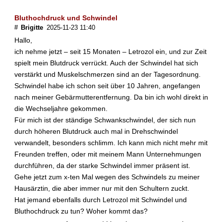
t
r
Bluthochdruck und Schwindel
o
#
Brigitte
2025-11-23 11:40
z
Hallo,
o
ich nehme jetzt – seit 15 Monaten – Letrozol ein, und zur Zeit
l
spielt mein Blutdruck verrückt. Auch der Schwindel hat sich
n
verstärkt und Muskelschmerzen sind an der Tagesordnung.
u
Schwindel habe ich schon seit über 10 Jahren, angefangen
r
n
nach meiner Gebärmutterentfernung. Da bin ich wohl direkt in
a
die Wechseljahre gekommen.
c
Für mich ist der ständige Schwankschwindel, der sich nun
h
durch höheren Blutdruck auch mal in Drehschwindel
d
verwandelt, besonders schlimm. Ich kann mich nicht mehr mit
e
Freunden treffen, oder mit meinem Mann Unternehmungen
n
W
durchführen, da der starke Schwindel immer präsent ist.
e
Gehe jetzt zum x-ten Mal wegen des Schwindels zu meiner
c
Hausärztin, die aber immer nur mit den Schultern zuckt.
h
Hat jemand ebenfalls durch Letrozol mit Schwindel und
s
Bluthochdruck zu tun? Woher kommt das?
e