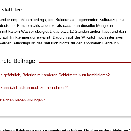
 statt Tee
kundler empfehlen allerdings, den Baldrian als sogenannten Kaltauszug zu
edeutet im Prinzip nichts anderes, als dass man dieselbe Menge an
n mit kaltem Wasser übergießt, das etwa 12 Stunden ziehen lässt und dann
d auf Trinktemperatur erwärmt. Dadurch soll der Wirkstoff noch intensiver
rden. Allerdings ist das natürlich nichts für den spontanen Gebrauch.
ndte Beiträge
es gefährlich, Baldrian mit anderen Schlafmitteln zu kombinieren?
 kann ich Baldrian noch zu mir nehmen?
 Baldrian Nebenwirkungen?
e eigene Erfahrung dazu gemacht oder haben Sie eine andere Meinung?