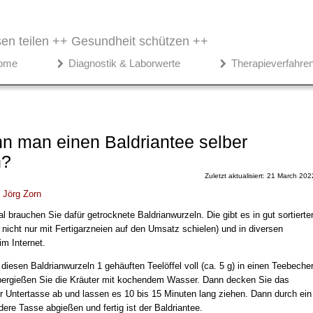
en teilen ++
Gesundheit schützen ++
ome
Diagnostik & Laborwerte
Therapieverfahre
n man einen Baldriantee selber
n?
Zuletzt aktualisiert: 21 March 202
.
Jörg Zorn
 brauchen Sie dafür getrocknete Baldrianwurzeln. Die gibt es in gut sortierte
nicht nur mit Fertigarzneien auf den Umsatz schielen) und in diversen
m Internet.
iesen Baldrianwurzeln 1 gehäuften Teelöffel voll (ca. 5 g) in einen Teebeche
bergießen Sie die Kräuter mit kochendem Wasser. Dann decken Sie das
r Untertasse ab und lassen es 10 bis 15 Minuten lang ziehen. Dann durch ein
dere Tasse abgießen und fertig ist der Baldriantee.