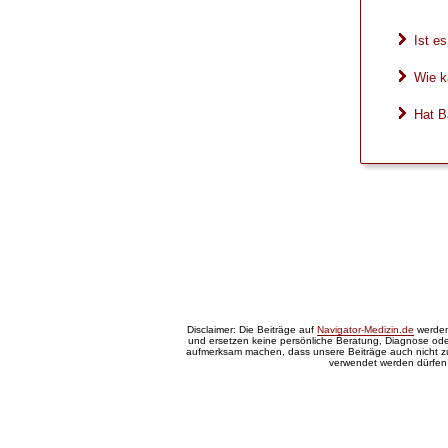
Ist e
Wie k
Hat B
Disclaimer: Die Beiträge auf
Navigator-Medizin.de
werden 
und ersetzen keine persönliche Beratung, Diagnose oder
aufmerksam machen, dass unsere Beiträge auch nicht 
verwendet werden dürfen