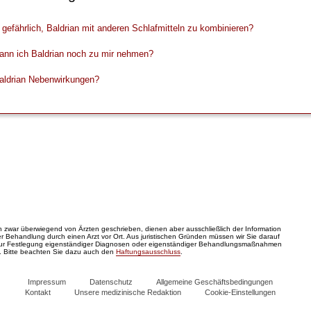
s gefährlich, Baldrian mit anderen Schlafmitteln zu kombinieren?
ann ich Baldrian noch zu mir nehmen?
aldrian Nebenwirkungen?
zwar überwiegend von Ärzten geschrieben, dienen aber ausschließlich der Information
 Behandlung durch einen Arzt vor Ort. Aus juristischen Gründen müssen wir Sie darauf
zur Festlegung eigenständiger Diagnosen oder eigenständiger Behandlungsmaßnahmen
. Bitte beachten Sie dazu auch den
Haftungsausschluss
.
Impressum
Datenschutz
Allgemeine Geschäftsbedingungen
Kontakt
Unsere medizinische Redaktion
Cookie-Einstellungen