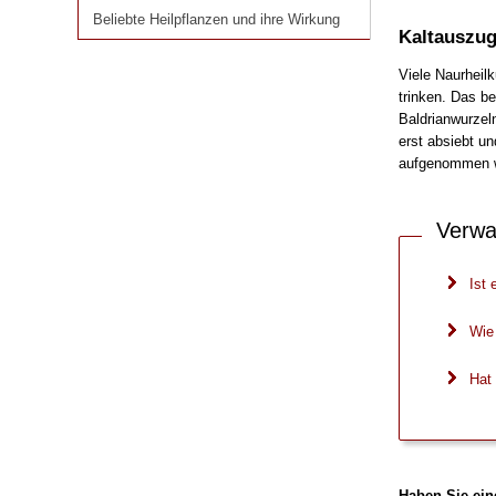
Beliebte Heilpflanzen und ihre Wirkung
Beliebte Heilpflanzen und ihre Wirkung
Kaltauszug
Viele Naurheil
trinken. Das b
Baldrianwurzel
erst absiebt un
aufgenommen we
Verwa
Ist 
Wie
Hat
Haben Sie ein