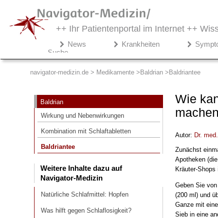
++ Ihr Patientenportal im Internet ++
Wiss
Navigator-
News
Krankheiten
Sympt
Medizin.de
Suche
▾
Medikamente
navigator-medizin.de > Medikamente
Baldrian
Baldriantee
Baldrian
Wie kan
Baldrian
Wirkung und Nebenwirkungen
mache
Wirkung und Nebenwirkungen
Kombination mit Schlaftabletten
Kombination mit Schlaftabletten
Autor:
Dr
. med
Baldriantee
Baldriantee
Zunächst einmal
Apotheken (die 
Weitere Inhalte dazu auf
Weitere Inhalte dazu auf
Kräuter-Shops i
Navigator-Medizin
Navigator-Medizin
Geben Sie von d
Natürliche Schlafmittel: Hopfen
Natürliche Schlafmittel: Hopfen
(200 ml) und ü
Was hilft gegen Schlaflosigkeit?
Ganze mit eine
Was hilft gegen Schlaflosigkeit?
Sieb in eine an