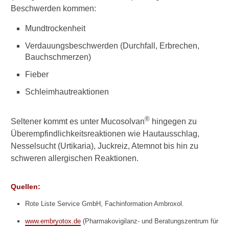
Navigator-Medizin
Beschwerden kommen:
Husten: Ursachen und
Mundtrockenheit
Behandlung
Verdauungsbeschwerden (Durchfall, Erbrechen,
Erkältung: Hausmittel und
Bauchschmerzen)
Medikamente
Fieber
Bronchitis: Ursachen und
Schleimhautreaktionen
Behandlung
Asthma: Behandlung
®
Seltener kommt es unter Mucosolvan
hingegen zu
Überempfindlichkeitsreaktionen wie Hautausschlag,
COPD: Behandlung
Nesselsucht (Urtikaria), Juckreiz, Atemnot bis hin zu
schweren allergischen Reaktionen.
Quellen:
►
Krankheiten
Rote Liste Service GmbH, Fachinformation Ambroxol.
www.embryotox.de
(Pharmakovigilanz- und Beratungszentrum für