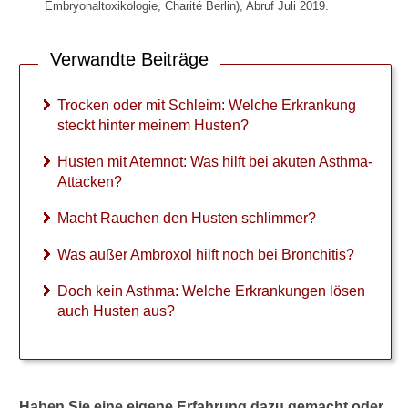
►
Embryonaltoxikologie, Charité Berlin), Abruf Juli 2019.
Symptome
Verwandte Beiträge
►
Diagnostik
Trocken oder mit Schleim: Welche Erkrankung
&
steckt hinter meinem Husten?
Laborwerte
Husten mit Atemnot: Was hilft bei akuten Asthma-
Attacken?
►
Therapieverfahren
Macht Rauchen den Husten schlimmer?
Was außer Ambroxol hilft noch bei Bronchitis?
►
Gesundheitsthemen
Doch kein Asthma: Welche Erkrankungen lösen
auch Husten aus?
Haben Sie eine eigene Erfahrung dazu gemacht oder