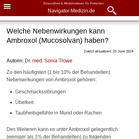
Gesundheit & Medizinwissen für Patienten
Navigator-Medizin.de
Navigator-
Navigator-Medizin.de
Medizin.de
Welche Nebenwirkungen kann
▾
► News
Ambroxol (Mucosolvan) haben?
Medikamente
► Krankheiten
Zuletzt aktualisiert: 25 June 2024
Ambroxol
Autorin:
Dr
. med.
Sonia Trowe
► Diagnostik & Laborwerte
Wirkung
Zu den häufigsten (1 bis 10% der Behandelten)
Nebenwirkungen von Ambroxol gehören:
Anwendung
► Therapieverfahren
Geschmacksstörungen
Nebenwirkungen
► Medikamente
Übelkeit
Gegenanzeigen und
Wechselwirkungen
Taubheitsgefühle in Mund oder Rachen
► Gesundheitsthemen
Des Weiteren kann es unter Ambroxol gelegentlich
Weitere Inhalte dazu auf
(weniger als 1% der Behandelten) zu folgenden