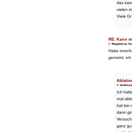
das kan
vielen i
Viele G
RE: Kann m
#
Magdalena An
Habe innerh
gemeint, ich
Ablatio
#
Andreas
Ich hatt
mal abl
hat bei 
dann gi
Versuche
ganz gut