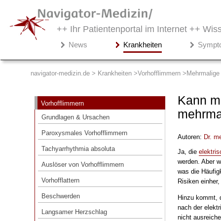
++ Ihr Patientenportal im Internet ++
Wiss
Navigator-
News
Krankheiten
Sympt
Medizin.de
▾
Krankheiten
navigator-medizin.de > Krankheiten
Vorhofflimmern
Mehrmalige 
Vorhofflimmern
Kann ma
Vorhofflimmern
Grundlagen & Ursachen
mehrma
Grundlagen & Ursachen
Paroxysmales Vorhofflimmern
Paroxysmales Vorhofflimmern
Autoren:
Dr
. m
Tachyarrhythmia absoluta
Tachyarrhythmia absoluta
Ja, die
elektri
Auslöser von Vorhofflimmern
werden. Aber wi
Auslöser von Vorhofflimmern
was die Häufigk
Vorhofflattern
Vorhofflattern
Risiken einher
Beschwerden
Beschwerden
Hinzu kommt, 
Langsamer Herzschlag
nach der elektr
Langsamer Herzschlag
nicht ausreiche
Behandlung & Prognose