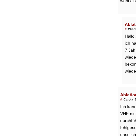
wohl als
Ablat
#
Wiec
Hallo,
ich h
7 Jah
wiede
bekom
wiede
Ablatio
#
Carola
Ich kann
VHF nich
durchfüh
fehlgesc
dass ich