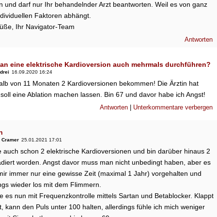
n und darf nur Ihr behandelnder Arzt beantworten. Weil es von ganz
ndividuellen Faktoren abhängt.
rüße, Ihr Navigator-Team
Antworten
an eine elektrische Kardioversion auch mehrmals durchführen?
drei
16.09.2020 16:24
alb von 11 Monaten 2 Kardioversionen bekommen! Die Ärztin hat
 soll eine Ablation machen lassen. Bin 67 und davor habe ich Angst!
Antworten
|
Unterkommentare verbergen
n
 Cramer
25.01.2021 17:01
e auch schon 2 elektrische Kardioversionen und bin darüber hinaus 2
adiert worden. Angst davor muss man nicht unbedingt haben, aber es
mir immer nur eine gewisse Zeit (maximal 1 Jahr) vorgehalten und
ngs wieder los mit dem Flimmern.
 es nun mit Frequenzkontrolle mittels Sartan und Betablocker. Klappt
, kann den Puls unter 100 halten, allerdings fühle ich mich weniger