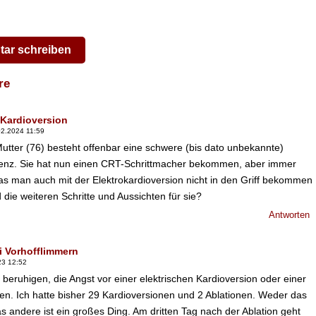
ar schreiben
are
 Kardioversion
02.2024 11:59
utter (76) besteht offenbar eine schwere (bis dato unbekannte)
zienz. Sie hat nun einen CRT-Schrittmacher bekommen, aber immer
s man auch mit der Elektrokardioversion nicht in den Griff bekommen
d die weiteren Schritte und Aussichten für sie?
Antworten
i Vorhofflimmern
23 12:52
e beruhigen, die Angst vor einer elektrischen Kardioversion oder einer
en. Ich hatte bisher 29 Kardioversionen und 2 Ablationen. Weder das
s andere ist ein großes Ding. Am dritten Tag nach der Ablation geht