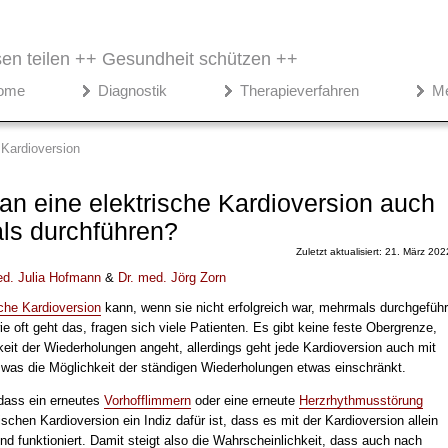
en teilen ++
Gesundheit schützen ++
ome
Diagnostik
Therapieverfahren
M
Kardioversion
n eine elektrische Kardioversion auch
ls durchführen?
Zuletzt aktualisiert: 21. März 202
ed.
Julia Hofmann
&
Dr
. med.
Jörg Zorn
sche Kardioversion
kann, wenn sie nicht erfolgreich war, mehrmals durchgeführ
e oft geht das, fragen sich viele Patienten. Es gibt keine feste Obergrenze,
eit der Wiederholungen angeht, allerdings geht jede Kardioversion auch mit
, was die Möglichkeit der ständigen Wiederholungen etwas einschränkt.
dass ein erneutes
Vorhofflimmern
oder eine erneute
Herzrhythmusstörung
ischen Kardioversion ein Indiz dafür ist, dass es mit der Kardioversion allein
nd funktioniert. Damit steigt also die Wahrscheinlichkeit, dass auch nach