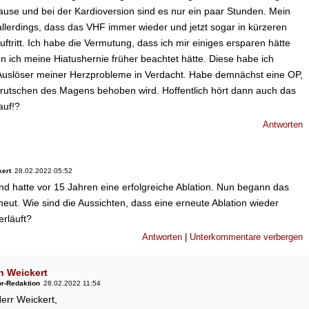
se und bei der Kardioversion sind es nur ein paar Stunden. Mein
allerdings, dass das VHF immer wieder und jetzt sogar in kürzeren
ftritt. Ich habe die Vermutung, dass ich mir einiges ersparen hätte
 ich meine Hiatushernie früher beachtet hätte. Diese habe ich
 Auslöser meiner Herzprobleme in Verdacht. Habe demnächst eine OP,
rutschen des Magens behoben wird. Hoffentlich hört dann auch das
auf!?
Antworten
ert
28.02.2022 05:52
und hatte vor 15 Jahren eine erfolgreiche Ablation. Nun begann das
eut. Wie sind die Aussichten, dass eine erneute Ablation wieder
erläuft?
Antworten
|
Unterkommentare verbergen
n Weickert
or-Redaktion
28.02.2022 11:54
err Weickert,