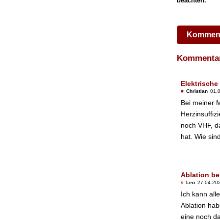
beachten.
Komment
Komment
Elektrische
#
Christian
01.
Bei meiner M
Herzinsuffi
noch VHF, da
hat. Wie sin
Ablation be
#
Leo
27.04.20
Ich kann all
Ablation hab
eine noch da