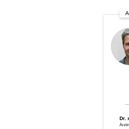
A
Dr.
Ärzti