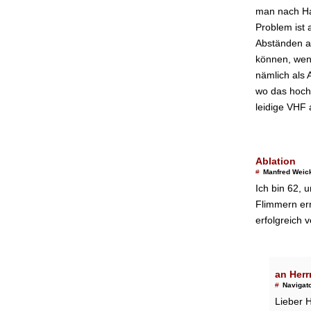
man nach Hau
Problem ist 
Abständen au
können, wenn
nämlich als
wo das hoch
leidige VHF 
Ablation
#
Manfred Weick
Ich bin 62, 
Flimmern ern
erfolgreich v
an Herr
#
Navigat
Lieber H