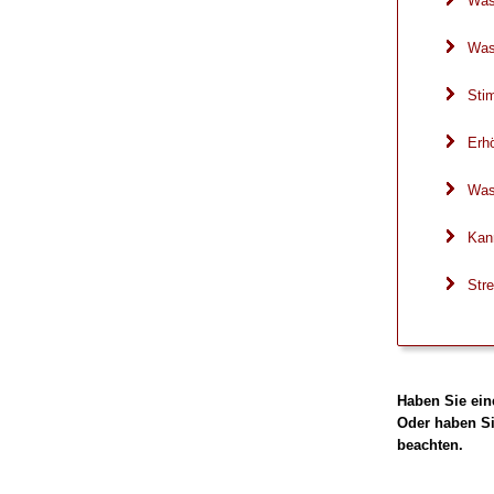
Was
Was 
Sti
Erh
Was
Kann
Str
Haben Sie ein
Oder haben Si
beachten.