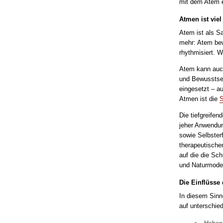
mit dem Atem en
Atmen ist viel
Atem ist als Sa
mehr: Atem beweg
rhythmisiert. 
Atem kann auch
und Bewusstsein
eingesetzt – a
Atmen ist die
S
Die tiefgreife
jeher Anwendun
sowie Selbster
therapeutische
auf die die Sch
und Naturmodel
Die Einflüsse
In diesem Sin
auf unterschied