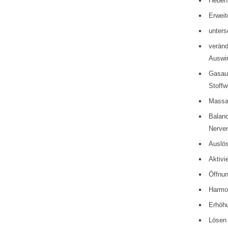
Heben 
Erweit
unters
veränd
Auswir
Gasaus
Stoffw
Massa
Balanc
Nerven
Auslös
Aktivi
Öffnun
Harmon
Erhöhu
Lösen 