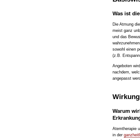
Was ist di
Die Atmung die
meist ganz unb
und das Bewus
wahrzunehmen un
sowohl einen po
(z.B. Entspann
Angeboten wird
nachdem, welch
angepasst wer
Wirkung
Warum wirk
Erkrankun
Atemtherapie 
in der
ganzheit