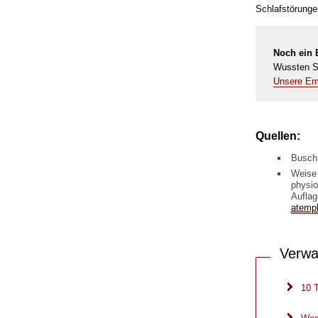
Schlafstörunge
Noch ein E
Wussten Si
Unsere Emp
Quellen:
Buschm
Weise 
physio
Auflag
atemph
Verwa
10 