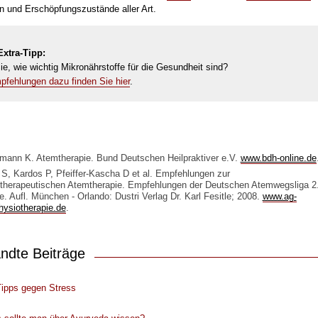
n und Erschöpfungszustände aller Art.
xtra-Tipp:
e, wie wichtig Mikronährstoffe für die Gesundheit sind?
fehlungen dazu finden Sie hier
.
ann K. Atemtherapie. Bund Deutschen Heilpraktiver e.V.
www.bdh-online.de
S, Kardos P, Pfeiffer-Kascha D et al. Empfehlungen zur
therapeutischen Atemtherapie. Empfehlungen der Deutschen Atemwegsliga 2
e. Aufl. München - Orlando: Dustri Verlag Dr. Karl Fesitle; 2008.
www.ag-
ysiotherapie.de
.
ndte Beiträge
Tipps gegen Stress