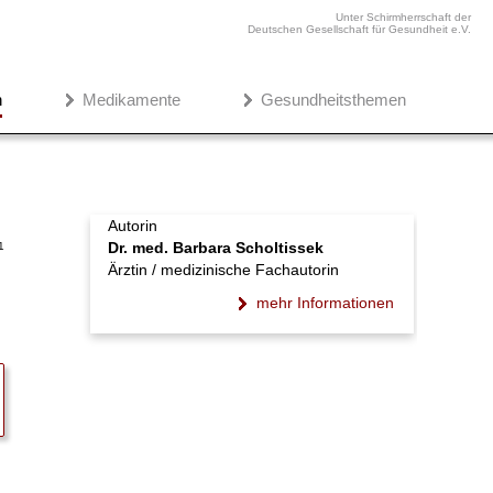
Unter Schirmherrschaft der
Deutschen Gesellschaft für Gesundheit e.V.
n
Medikamente
Gesundheitsthemen
Autorin
Dr. med. Barbara Scholtissek
1
Ärztin / medizinische Fachautorin
mehr Informationen