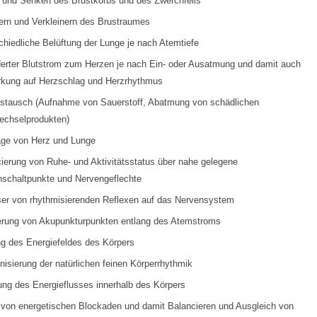
und Senken des Brustkorbs und des Zwerchfells
ern und Verkleinern des Brustraumes
chiedliche Belüftung der Lunge je nach Atemtiefe
erter Blutstrom zum Herzen je nach Ein- oder Ausatmung und damit auch
kung auf Herzschlag und Herzrhythmus
tausch (Aufnahme von Sauerstoff, Abatmung von schädlichen
echselprodukten)
ge von Herz und Lunge
ierung von Ruhe- und Aktivitätsstatus über nahe gelegene
schaltpunkte und Nervengeflechte
er von rhythmisierenden Reflexen auf das Nervensystem
erung von Akupunkturpunkten entlang des Atemstroms
g des Energiefeldes des Körpers
isierung der natürlichen feinen Körperrhythmik
ng des Energieflusses innerhalb des Körpers
von energetischen Blockaden und damit Balancieren und Ausgleich von