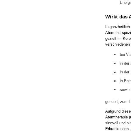
Energi
Wirkt das 
In ganzheitlich
Atem mit spezi
gezielt im Körp
verschiedenen 
bei Vi
in der
in der
in Ent
sowie 
genutzt, zum Te
Aufgrund diese
Atemtherapie (
sinnvoll und hi
Erkrankungen.