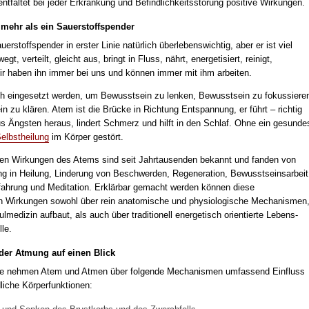
tfaltet bei jeder Erkrankung und Befindlichkeitsstörung positive Wirkungen.
 mehr als ein Sauerstoffspender
uerstoffspender in erster Linie natürlich überlebenswichtig, aber er ist viel
t, verteilt, gleicht aus, bringt in Fluss, nährt, energetisiert, reinigt,
Wir haben ihn immer bei uns und können immer mit ihm arbeiten.
 eingesetzt werden, um Bewusstsein zu lenken, Bewusstsein zu fokussiere
 zu klären. Atem ist die Brücke in Richtung Entspannung, er führt – richtig
us Ängsten heraus, lindert Schmerz und hilft in den Schlaf. Ohne ein gesunde
elbstheilung
im Körper gestört.
nden Wirkungen des Atems sind seit Jahrtausenden bekannt und fanden von
g in Heilung, Linderung von Beschwerden, Regeneration, Bewusstseinsarbeit
fahrung und Meditation. Erklärbar gemacht werden können diese
n Wirkungen sowohl über rein anatomische und physiologische Mechanismen
ulmedizin aufbaut, als auch über traditionell energetisch orientierte Lebens-
le.
 der Atmung auf einen Blick
ne nehmen Atem und Atmen über folgende Mechanismen umfassend Einfluss
liche Körperfunktionen: