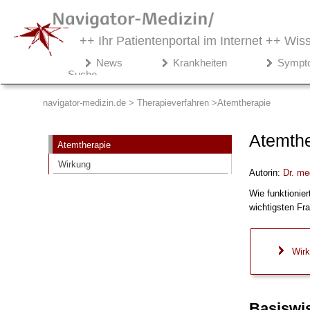
++ Ihr Patientenportal im Internet ++
Wiss
Navigator-
News
Krankheiten
Sympt
Medizin.de
Suche
▾
Therapieverfahren
navigator-medizin.de > Therapieverfahren
Atemtherapie
Atemtherapie
Atemthe
Atemtherapie
Wirkung
Wirkung
Autorin:
Dr
. me
Wie funktionier
wichtigsten Fr
Wir
Basiswi