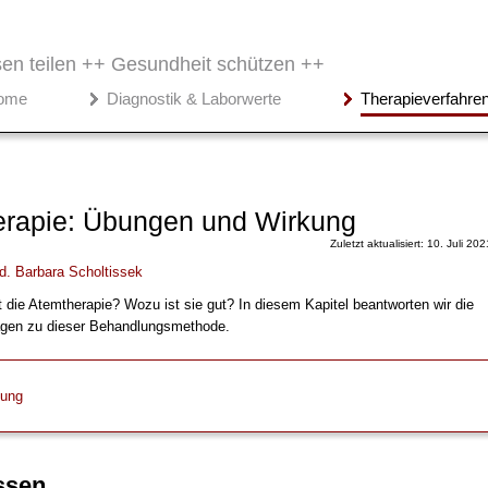
en teilen ++
Gesundheit schützen ++
ome
Diagnostik & Laborwerte
Therapieverfahre
rapie: Übungen und Wirkung
Zuletzt aktualisiert: 10. Juli 202
d.
Barbara Scholtissek
t die Atemtherapie? Wozu ist sie gut? In diesem Kapitel beantworten wir die
agen zu dieser Behandlungsmethode.
kung
ssen