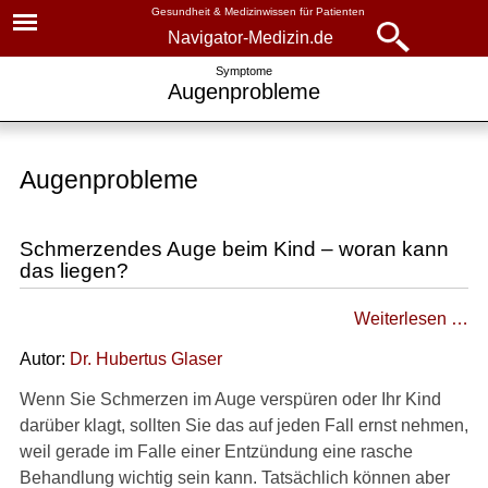
Gesundheit & Medizinwissen für Patienten
Navigator-Medizin.de
Navigator-
Navigator-Medizin.de
Symptome
Augenprobleme
Medizin.de
▾
► News
Symptome
Augenprobleme
► Krankheiten
Augenprobleme
► Diagnostik & Laborwerte
Rotes Auge
Schmerzendes Auge beim Kind – woran kann
das liegen?
Tränendes Auge
► Therapieverfahren
Weiterlesen …
Trockene Augen
► Medikamente
Autor:
Dr
.
Hubertus Glaser
Verschiedene
Augensymptome
Wenn Sie Schmerzen im Auge verspüren oder Ihr Kind
► Gesundheitsthemen
darüber klagt, sollten Sie das auf jeden Fall ernst nehmen,
Plötzliche Schmerzen im
weil gerade im Falle einer Entzündung eine rasche
Auge
Behandlung wichtig sein kann. Tatsächlich können aber