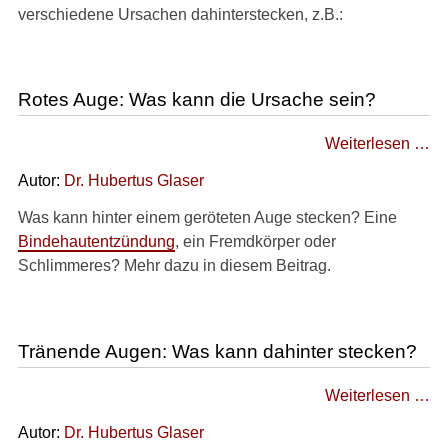
verschiedene Ursachen dahinterstecken, z.B.:
►
Rotes Auge: Was kann die Ursache sein?
Krankheiten
Weiterlesen …
►
Diagnostik
Autor:
Dr
.
Hubertus Glaser
&
Was kann hinter einem geröteten Auge stecken? Eine
Laborwerte
Bindehautentzündung
, ein Fremdkörper oder
Schlimmeres? Mehr dazu in diesem Beitrag.
►
Therapieverfahren
Tränende Augen: Was kann dahinter stecken?
►
Medikamente
Weiterlesen …
Autor:
Dr
.
Hubertus Glaser
►