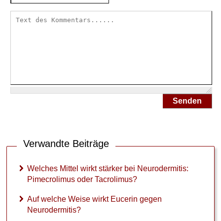
c
r
o
l
i
m
u
s
?
Senden
A
u
f
w
e
Verwandte Beiträge
l
c
Welches Mittel wirkt stärker bei Neurodermitis:
h
Pimecrolimus oder Tacrolimus?
e
W
Auf welche Weise wirkt Eucerin gegen
e
Neurodermitis?
i
s