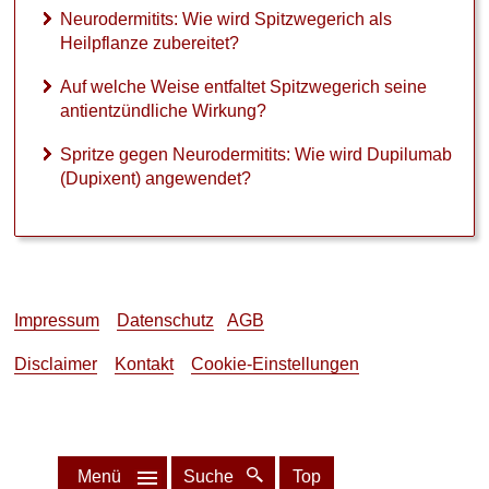
Neurodermitits: Wie wird Spitzwegerich als
e
Heilpflanze zubereitet?
w
i
Auf welche Weise entfaltet Spitzwegerich seine
r
k
antientzündliche Wirkung?
t
E
Spritze gegen Neurodermitits: Wie wird Dupilumab
u
(Dupixent) angewendet?
c
e
r
i
n
g
Impressum
Datenschutz
AGB
e
g
Disclaimer
Kontakt
Cookie-Einstellungen
e
n
N
e
u
Menü
Suche
Top
r