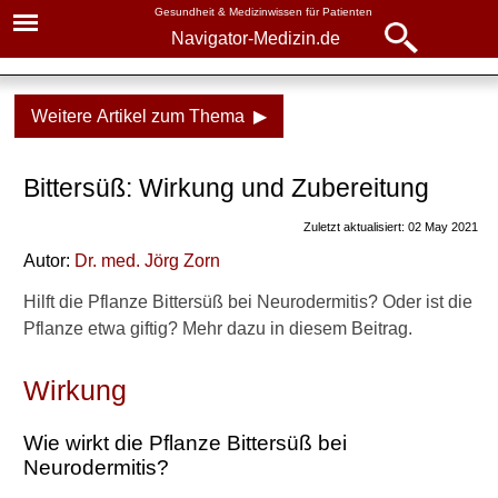
Gesundheit & Medizinwissen für Patienten
Navigator-Medizin.de
Navigator-
Navigator-Medizin.de
Medizin.de
Weitere Artikel zum Thema ▶
▾
► News
Medikamente
Bittersüß: Wirkung und Zubereitung
► Krankheiten
Bittersüß
Zuletzt aktualisiert: 02 May 2021
► Diagnostik & Laborwerte
Autor:
Dr
. med.
Jörg Zorn
Weitere Inhalte dazu auf
Navigator-Medizin
► Therapieverfahren
Hilft die Pflanze Bittersüß bei Neurodermitis? Oder ist die
Pflanze etwa giftig? Mehr dazu in diesem Beitrag.
Neurodermitits und
► Medikamente
Hautpflege
Wirkung
► Gesundheitsthemen
Was bewirken Zink-haltige
Hautpflegemittel bei
Wie wirkt die Pflanze Bittersüß bei
Neurodermitis?
Neurodermitis?