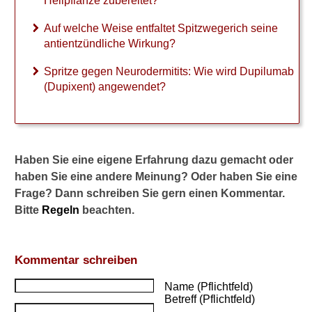
Heilpflanze zubereitet?
t
i
Auf welche Weise entfaltet Spitzwegerich seine
s
antientzündliche Wirkung?
:
P
Spritze gegen Neurodermitits: Wie wird Dupilumab
i
(Dupixent) angewendet?
m
e
c
r
o
Haben Sie eine eigene Erfahrung dazu gemacht oder
l
haben Sie eine andere Meinung? Oder haben Sie eine
i
m
Frage? Dann schreiben Sie gern einen Kommentar.
u
Bitte
Regeln
beachten.
s
o
d
Kommentar schreiben
e
r
Name (Pflichtfeld)
T
Betreff (Pflichtfeld)
a