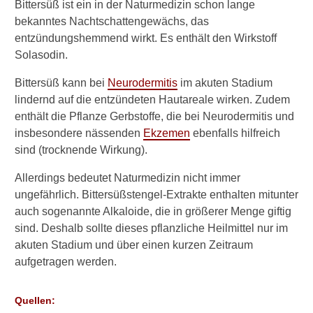
Bittersüß ist ein in der Naturmedizin schon lange
UV-Therapie bei
bekanntes Nachtschattengewächs, das
Neurodermitis
entzündungshemmend wirkt. Es enthält den Wirkstoff
Solasodin.
Verwandte Beiträge
Bittersüß kann bei
Neurodermitis
im akuten Stadium
lindernd auf die entzündeten Hautareale wirken. Zudem
W
enthält die Pflanze Gerbstoffe, die bei Neurodermitis und
e
insbesondere nässenden
Ekzemen
ebenfalls hilfreich
l
c
sind (trocknende Wirkung).
h
e
Allerdings bedeutet Naturmedizin nicht immer
s
ungefährlich. Bittersüßstengel-Extrakte enthalten mitunter
M
auch sogenannte Alkaloide, die in größerer Menge giftig
i
sind. Deshalb sollte dieses pflanzliche Heilmittel nur im
t
akuten Stadium und über einen kurzen Zeitraum
t
e
aufgetragen werden.
l
w
Quellen:
i