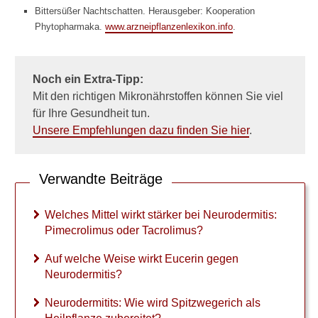
r
Bittersüßer Nachtschatten. Herausgeber: Kooperation
k
Phytopharmaka.
www.arzneipflanzenlexikon.info
.
t
s
t
ä
Noch ein Extra-Tipp:
r
Mit den richtigen Mikronährstoffen können Sie viel
k
für Ihre Gesundheit tun.
e
Unsere Empfehlungen dazu finden Sie hier
.
r
b
e
i
Verwandte Beiträge
N
e
Welches Mittel wirkt stärker bei Neurodermitis:
u
Pimecrolimus oder Tacrolimus?
r
o
Auf welche Weise wirkt Eucerin gegen
d
e
Neurodermitis?
r
m
Neurodermitits: Wie wird Spitzwegerich als
i