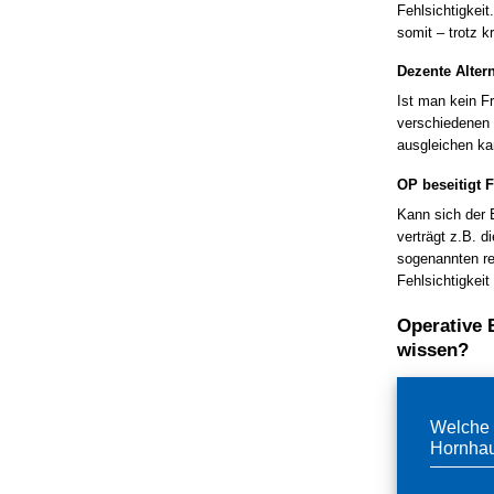
Fehlsichtigkeit
somit – trotz k
Dezente Altern
Ist man kein Fr
verschiedenen 
ausgleichen ka
OP beseitigt F
Kann sich der B
verträgt z.B. d
sogenannten re
Fehlsichtigkei
Operative
wissen?
Welche 
Hornha