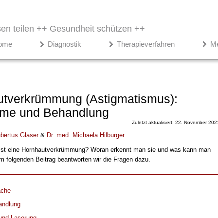
en teilen ++
Gesundheit schützen ++
ome
Diagnostik
Therapieverfahren
M
tverkrümmung (Astigmatismus):
me und Behandlung
Zuletzt aktualisiert: 22. November 202
bertus Glaser
&
Dr. med.
Michaela Hilburger
 ist eine Hornhautverkrümmung? Woran erkennt man sie und was kann man
m folgenden Beitrag beantworten wir die Fragen dazu.
ache
andlung
und Laserung