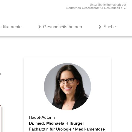
Unter Schirmherrschaft der
Deutschen Gesellschaft für Gesundheit e.V.
edikamente
Gesundheitsthemen
Suche
1
Haupt-Autorin
Dr. med. Michaela Hilburger
Fachärztin für Urologie / Medikamentöse