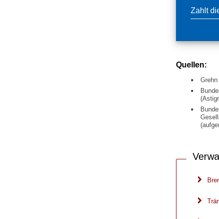
Zahlt d
Quellen:
Grehn 
Bunde
(Asti
Bundes
Gesell
(aufge
Verwa
Bre
Trä