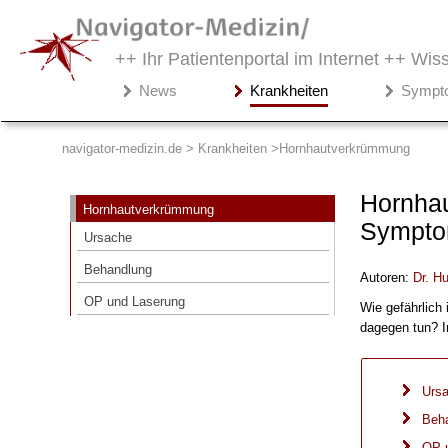
++ Ihr Patientenportal im Internet ++
Wiss
Navigator-
News
Krankheiten
Sympt
Medizin.de
▾
Krankheiten
navigator-medizin.de > Krankheiten
Hornhautverkrümmung
Hornhautverkrümmung
Hornhau
Hornhautverkrümmung
Ursache
Sympto
Ursache
Behandlung
Behandlung
Autoren:
Dr
.
Hu
OP und Laserung
OP und Laserung
Wie gefährlich
dagegen tun? I
Urs
Beh
OP 