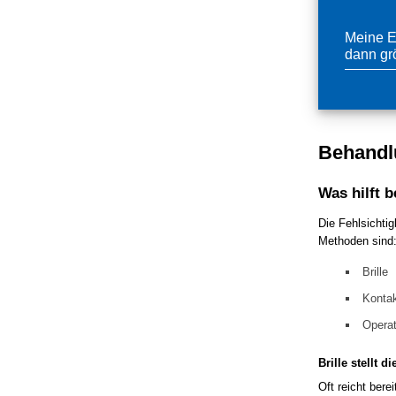
Meine E
dann gr
Behandl
Was hilft 
Die Fehlsichtig
Methoden sind
Brille
Kontak
Operat
Brille stellt d
Oft reicht bere