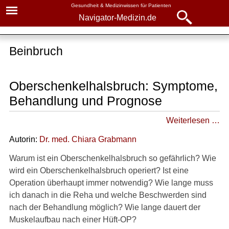
Gesundheit & Medizinwissen für Patienten
Navigator-Medizin.de
Navigator-
Navigator-Medizin.de
Medizin.de
Beinbruch
▾
► News
Krankheiten
Oberschenkelhalsbruch: Symptome,
► Krankheiten
Beinbruch
Behandlung und Prognose
► Diagnostik & Laborwerte
Oberschenkelhalsbruch
Weiterlesen …
Grundlagen und Ursachen
► Therapieverfahren
Autorin:
Dr
. med.
Chiara Grabmann
Symptome
Warum ist ein Oberschenkelhalsbruch so gefährlich? Wie
► Medikamente
wird ein Oberschenkelhalsbruch operiert? Ist eine
Behandlung
Operation überhaupt immer notwendig? Wie lange muss
► Gesundheitsthemen
Nach der OP
ich danach in die Reha und welche Beschwerden sind
nach der Behandlung möglich? Wie lange dauert der
Muskelaufbau nach einer Hüft-OP?