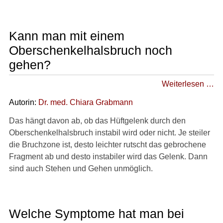
►
Symptome
Kann man mit einem
Oberschenkelhalsbruch noch
►
gehen?
Diagnostik
&
Weiterlesen …
Laborwerte
Autorin:
Dr
. med.
Chiara Grabmann
►
Das hängt davon ab, ob das Hüftgelenk durch den
Therapieverfahren
Oberschenkelhalsbruch instabil wird oder nicht. Je steiler
die Bruchzone ist, desto leichter rutscht das gebrochene
►
Fragment ab und desto instabiler wird das Gelenk. Dann
Medikamente
sind auch Stehen und Gehen unmöglich.
►
Gesundheitsthemen
Welche Symptome hat man bei