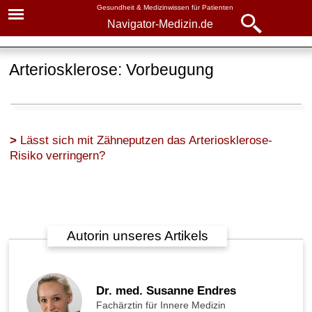
Gesundheit & Medizinwissen für Patienten
Navigator-Medizin.de
Navigator-
Navigator-Medizin.de
Medizin.de
Arteriosklerose: Vorbeugung
▾
► News
Krankheiten
► Krankheiten
Arteriosklerose
Lässt sich mit Zähneputzen das Arteriosklerose-
► Diagnostik & Laborwerte
Basiswissen
Risiko verringern?
Ursachen
► Therapieverfahren
Diagnose
► Medikamente
Autorin unseres Artikels
Behandlung
► Gesundheitsthemen
Vorbeugung
Dr. med. Susanne Endres
Mit sanfter Pflanzenkraft
Fachärztin für Innere Medizin
gegen Arteriosklerose