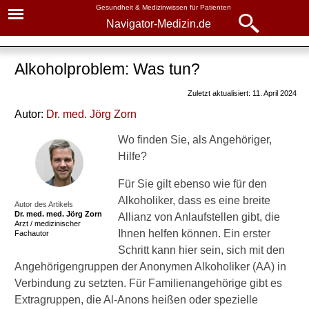
Gesundheit & Medizinwissen für Patienten
Navigator-Medizin.de
Navigator-
Navigator-Medizin.de
Medizin.de
Alkoholproblem: Was tun?
▾
► News
Zuletzt aktualisiert: 11. April 2024
Krankheiten
Autor:
Dr
. med.
Jörg Zorn
► Krankheiten
Alkoholkrankheit
Wo finden Sie, als Angehöriger,
► Diagnostik & Laborwerte
Anzeichen
Hilfe?
Suchtberatung
Für Sie gilt ebenso wie für den
► Therapieverfahren
Alkoholiker, dass es eine breite
Familie und Freunde
Autor des Artikels
Dr. med.
med. Jörg Zorn
Allianz von Anlaufstellen gibt, die
► Medikamente
Arzt / medizinischer
Ihnen helfen können. Ein erster
Fachautor
Schritt kann hier sein, sich mit den
► Gesundheitsthemen
Angehörigengruppen der Anonymen Alkoholiker (AA) in
►
Verbindung zu setzten. Für Familienangehörige gibt es
Symptome
Extragruppen, die Al-Anons heißen oder spezielle