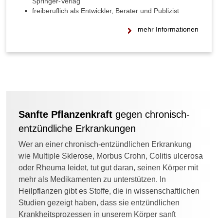
Springer-Verlag
n
freiberuflich als Entwickler, Berater und Publizist
K
ö
mehr Informationen
r
p
e
r
h
a
b
e
Sanfte Pflanzenkraft
gegen chronisch-
n
?
entzündliche Erkrankungen
W
Wer an einer chronisch-entzündlichen Erkrankung
i
wie Multiple Sklerose, Morbus Crohn, Colitis ulcerosa
e
oder Rheuma leidet, tut gut daran, seinen Körper mit
k
mehr als Medikamenten zu unterstützen. In
a
Heilpflanzen gibt es Stoffe, die in wissenschaftlichen
n
n
Studien gezeigt haben, dass sie entzündlichen
S
Krankheitsprozessen in unserem Körper sanft