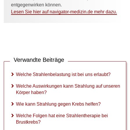
t
entgegenwirken können.
r
Lesen Sie hier auf navigator-medizin.de mehr dazu.
a
h
l
u
n
g
g
e
Verwandte Beiträge
g
e
n
Welche Strahlenbelastung ist bei uns erlaubt?
K
r
Welche Auswirkungen kann Strahlung auf unseren
e
Körper haben?
b
s
Wie kann Strahlung gegen Krebs helfen?
h
e
Welche Folgen hat eine Strahlentherapie bei
l
Brustkrebs?
f
e