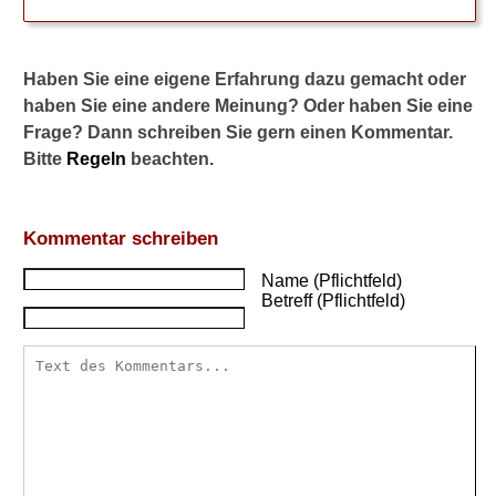
u
b
t
Haben Sie eine eigene Erfahrung dazu gemacht oder
?
haben Sie eine andere Meinung? Oder haben Sie eine
W
Frage? Dann schreiben Sie gern einen Kommentar.
e
Bitte
Regeln
beachten.
l
c
h
e
Kommentar schreiben
A
u
Name (Pflichtfeld)
s
Betreff (Pflichtfeld)
w
i
r
k
u
n
g
e