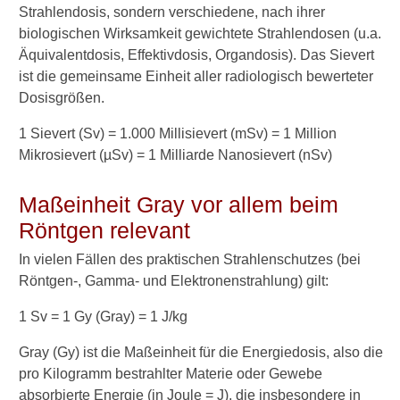
Strahlendosis, sondern verschiedene, nach ihrer
Strahlenschäden
biologischen Wirksamkeit gewichtete Strahlendosen (u.a.
Äquivalentdosis, Effektivdosis, Organdosis). Das Sievert
Verhalten im Notfall
ist die gemeinsame Einheit aller radiologisch bewerteter
Dosisgrößen.
Verwandte Beiträge
1 Sievert (Sv) = 1.000 Millisievert (mSv) = 1 Million
Mikrosievert (µSv) = 1 Milliarde Nanosievert (nSv)
W
e
Maßeinheit Gray vor allem beim
l
c
Röntgen relevant
h
e
In vielen Fällen des praktischen Strahlenschutzes (bei
S
Röntgen-, Gamma- und Elektronenstrahlung) gilt:
t
r
1 Sv = 1 Gy (Gray) = 1 J/kg
a
h
Gray (Gy) ist die Maßeinheit für die Energiedosis, also die
l
pro Kilogramm bestrahlter Materie oder Gewebe
e
absorbierte Energie (in Joule = J), die insbesondere in
n