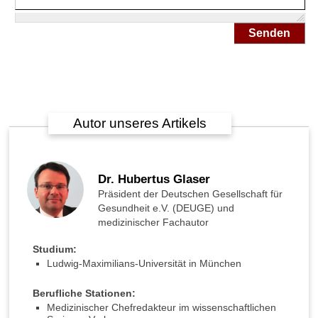
n
k
a
Senden
n
n
S
t
r
a
Autor unseres Artikels
h
l
u
n
Dr. Hubertus Glaser
g
Präsident der Deutschen Gesellschaft für
a
Gesundheit e.V. (DEUGE) und
u
medizinischer Fachautor
f
u
Studium:
n
Ludwig-Maximilians-Universität in München
s
e
Berufliche Stationen:
r
Medizinischer Chefredakteur im wissenschaftlichen
e