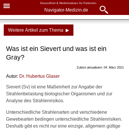
Gesundheit & Medizinwissen für Patienten
Navigator-Medizin.de
Navigator-
Navigator-Medizin.de
Medizin.de
Weitere Artikel zum Thema ▶
▾
► News
Gesundheitsthemen
Was ist ein Sievert und was ist ein
► Krankheiten
Radioaktivität und
Gray?
Strahlenschutz
► Diagnostik & Laborwerte
Zuletzt aktualisiert: 04. März 2021
Normale Strahlenbelastung
Autor:
Dr
.
Hubertus Glaser
► Therapieverfahren
Grenzwerte
Sievert (Sv) ist eine Maßeinheit zur Angabe der
► Medikamente
Strahlenschutz
Strahlenbelastung biologischer Organismen und zur
Analyse des Strahlenrisikos.
Strahlen-Messwerte
► Gesundheitsthemen
Unterschiedliche Strahlenarten und verschiedene
Sievert und Gray
Gewebearten bedingen unterschiedliche Strahlenrisiken.
Deshalb gibt es nicht nur eine einzige, allgemein gültige
Aktuelle Strahlenbelastung