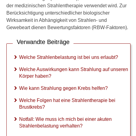
der medizinischen Strahlentherapie verwendet wird. Zur
b
e
Berücksichtigung unterschiedlicher biologischer
l
Wirksamkeit in Abhängigkeit von Strahlen- und
a
Gewebeart dienen Bewertungsfaktoren (RBW-Faktoren).
s
t
Verwandte Beiträge
u
n
g
Welche Strahlenbelastung ist bei uns erlaubt?
i
s
Welche Auswirkungen kann Strahlung auf unseren
t
Körper haben?
b
e
Wie kann Strahlung gegen Krebs helfen?
i
u
Welche Folgen hat eine Strahlentherapie bei
n
Brustkrebs?
s
e
Notfall: Wie muss ich mich bei einer akuten
r
Strahlenbelastung verhalten?
l
a